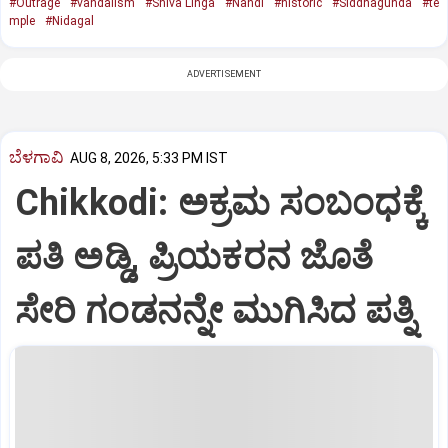
#Outrage
#vandalism
#Shiva Linga
#Nandi
#historic
#Siddhagunda
#te
mple
#Nidagal
ADVERTISEMENT
ಬೆಳಗಾವಿ
AUG 8, 2026, 5:33 PM IST
Chikkodi: ಅಕ್ರಮ ಸಂಬಂಧಕ್ಕೆ
ಪತಿ ಅಡ್ಡಿ, ಪ್ರಿಯಕರನ ಜೊತೆ
ಸೇರಿ ಗಂಡನನ್ನೇ ಮುಗಿಸಿದ ಪತ್ನಿ