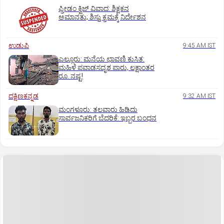
ಫ್ರೀಡಂ ಕ್ವಿಜ್‌ ವಿವಾದ: ಶಿಕ್ಷಕನ
ಅಮಾನತು; ಶಿಸ್ತು ಕ್ರಮಕ್ಕೆ ನಿರ್ದೇಶನ
ಉಡುಪಿ
9:45 AM IST
ಎಲ್ಲೂರು: ಮನೆಯ ಛಾವಣಿ ಕುಸಿತ:
ಮಹಿಳೆ ಪವಾಡಸದೃಶ ಪಾರು, ಲಕ್ಷಾಂತರ
ರೂ. ನಷ್ಟ!
ದಕ್ಷಿಣಕನ್ನಡ
9:32 AM IST
ಮಂಗಳೂರು: ತಲವಾರು ಹಿಡಿದು
ಸಾರ್ವಜನಿಕರಿಗೆ ಬೆದರಿಕೆ: ಇಬ್ಬರ ಬಂಧನ