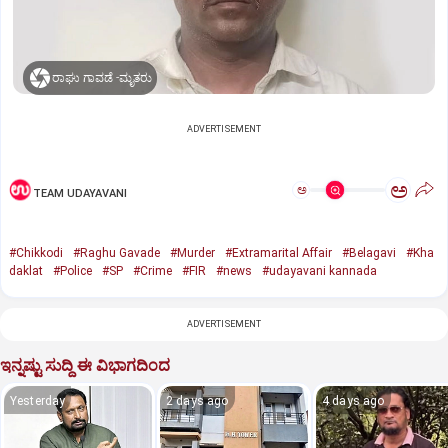
ರಾಘು ಗಾವಡೆ -ಮೃತರು
ADVERTISEMENT
ಅ
ಅ
TEAM UDAYAVANI
#Chikkodi
#Raghu Gavade
#Murder
#Extramarital Affair
#Belagavi
#Kha
daklat
#Police
#SP
#Crime
#FIR
#news
#udayavani kannada
ADVERTISEMENT
ಇನ್ನಷ್ಟು ಸುದ್ದಿ ಈ ವಿಭಾಗದಿಂದ
Yesterday
2 days ago
4 days ago