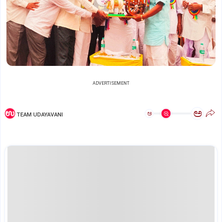
ADVERTISEMENT
ಅ
ಅ
TEAM UDAYAVANI