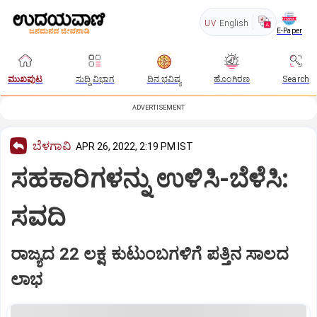
UV
English
E-Paper
ಮುಖಪುಟ
ಸುದ್ದಿ ವಿಭಾಗ
ದಿನ ಭವಿಷ್ಯ
ಹೊಂಗಿರಣ
Search
ADVERTISEMENT
ಬೆಳಗಾವಿ
APR 26, 2022, 2:19 PM IST
ಸಹಕಾರಿಗಳನ್ನು ಉಳಿಸಿ-ಬೆಳೆಸಿ:
ಸವದಿ
ರಾಜ್ಯದ 22 ಲಕ್ಷ ಕುಟುಂಬಗಳಿಗೆ ಪತ್ತಿನ ಸಾಲದ
ಲಾಭ