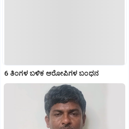
6 ತಿಂಗಳ ಬಳಿಕ ಆರೋಪಿಗಳ ಬಂಧನ