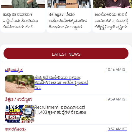
ತಾವು ಜೀವಂತವಾಗಿ
Belagavi: ಶಿವಂ
ಅಂಬೋಲಿಯ ಕಾವಳೆ‌
ಇದ್ದೇವೆಂದು ತೋರಿಸಲು
ಅಸೋಸಿಯೇಟ್ಸ್ ಮಾಲೀಕ
ಪಾಯಿಂಟ್ ನ ಕಂದಕಕ್ಕೆ
ಬಿಜೆಪಿಯವರು ಟೀಕೆ
ಶಿವಾನಂದ ನೀಲಣ್ಣವರ
ಬಿದ್ದಿದ್ದ ನಿಪ್ಪಾಣಿ ವ್ಯಕ್ತಿಯ
ಮಾಡುತ್ತಾರೆ: ಸಚಿವ ಸವದಿ
ಮನೆ ಮೇಲೆ ಇಡಿ‌ ದಾಳಿ
ಮೃತದೇಹ ಪತ್ತೆ
LATEST NEWS
ದಕ್ಷಿಣಕನ್ನಡ
10:18 AM IST
ಹೆಚ್ಚುತ್ತಿದೆ ಮಲೇರಿಯಾ ಪ್ರಕರಣ;
ಕರಾವಳಿಗೆ ಆತಂಕ: ಆರೋಗ್ಯ ಇಲಾಖೆ
ನಿಗಾ
ಶಿಕ್ಷಣ / ಉದ್ಯೋಗ
9:59 AM IST
Recruitment: ಐಬಿಪಿಎಸ್‌ನಿಂದ
11,403 ಕ್ಲರ್ಕ್‌ ಹುದ್ದೆಗಳ ನೇಮಕಾತಿ
ಕಾಸರಗೋಡು
9:52 AM IST