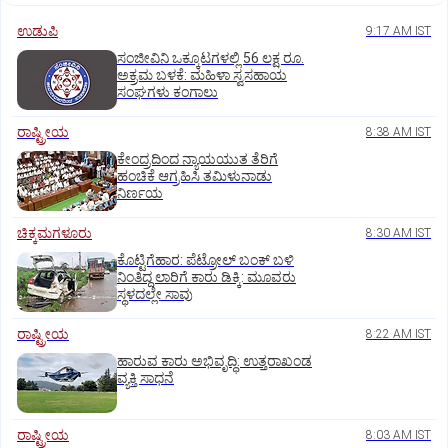
ಉಡುಪಿ
9:17 AM IST
ಸಂಜೀವಿನಿ ಒಕ್ಕೂಟಗಳಲ್ಲಿ 56 ಲಕ್ಷ ರೂ.
ಅಕ್ರಮ ಬಳಕೆ: ಮಹಿಳಾ ಸ್ವಸಹಾಯ
ಸಂಘಗಳು ಕಂಗಾಲು
ರಾಷ್ಟ್ರೀಯ
8:38 AM IST
ಕೇಂದ್ರದಿಂದ ನ್ಯಾಯಯುತ ತೆರಿಗೆ
ಹಂಚಿಕೆ ಆಗ್ರಹಿಸಿ ತಮಿಳುನಾಡು
ನಿರ್ಣಯ
ಚಿಕ್ಕಮಗಳೂರು
8:30 AM IST
ಕೊಟ್ಟಿಗೆಹಾರ: ಪೆಟ್ರೋಲ್ ಬಂಕ್ ಬಳಿ
ನಿಂತಿದ್ದ ಲಾರಿಗೆ ಕಾರು ಡಿಕ್ಕಿ: ಮೂವರು
ಸ್ಥಳದಲ್ಲೇ ಸಾವು
ರಾಷ್ಟ್ರೀಯ
8:22 AM IST
ಹಾರುವ ಕಾರು ಅಭಿವೃದ್ಧಿ: ಉತ್ತರಾಖಂಡ
ವ್ಯಕ್ತಿ ಸಾಧನೆ
ರಾಷ್ಟ್ರೀಯ
8:03 AM IST