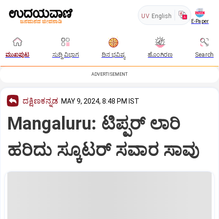
UV
English
E-Paper
ಮುಖಪುಟ
ಸುದ್ದಿ ವಿಭಾಗ
ದಿನ ಭವಿಷ್ಯ
ಹೊಂಗಿರಣ
Search
ADVERTISEMENT
ದಕ್ಷಿಣಕನ್ನಡ
MAY 9, 2024, 8:48 PM IST
Mangaluru: ಟಿಪ್ಪರ್‌ ಲಾರಿ
ಹರಿದು ಸ್ಕೂಟರ್‌ ಸವಾರ ಸಾವು