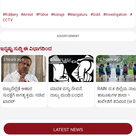
#Robbery
#Arrest
#Police
#Konaje
#Mangaluru
#Gold
#Investigation
#
CCTV
ADVERTISEMENT
ಇನ್ನಷ್ಟು ಸುದ್ದಿ ಈ ವಿಭಾಗದಿಂದ
3 hours ago
5 hours ago
12 hours ago
ರಾಜ್ಯದೆಲ್ಲೆಡೆ ಆಹಾರ
ಮಾದಕ ವಸ್ತು ಸೇವನೆ:
RAIN: ದ.ಕ ಜಿಲ್ಲೆಯ ನಾಲ್
ಸುರಕ್ಷೆಗೆ ಅಗತ್ಯ ಕ್ರಮ: ಸಚಿವ
ನಾಲ್ಕು ಮಂದಿ ಬಂಧನ
ತಾಲೂಕುಗಳ ಶಾಲಾ –
ಖಾದರ್
ಕಾಲೇಜಿಗೆ ಶನಿವಾರ (ಆ.0
ರಜೆ ಘೋಷಣೆ
LATEST NEWS