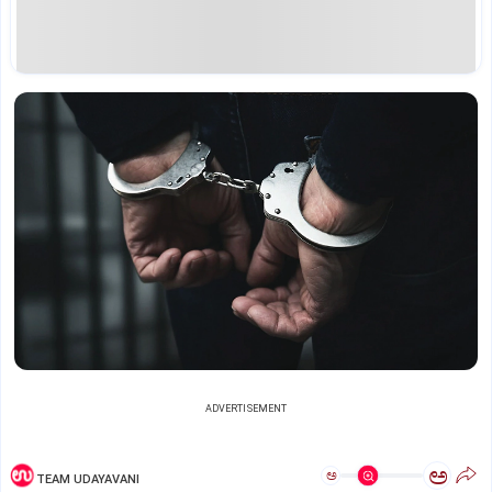
ADVERTISEMENT
ಅ
ಅ
TEAM UDAYAVANI