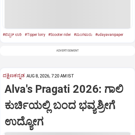
#ಟಿಪ್ಪರ್‌ ಲಾರಿ
#Tipper lorry
#Scooter rider
#ಮಂಗಳೂರು
#udayavanipaper
ADVERTISEMENT
ದಕ್ಷಿಣಕನ್ನಡ
AUG 8, 2026, 7:20 AM IST
Alva's Pragati 2026: ಗಾಲಿ
ಕುರ್ಚಿಯಲ್ಲಿ ಬಂದ ಭವ್ಯಶ್ರೀಗೆ
ಉದ್ಯೋಗ