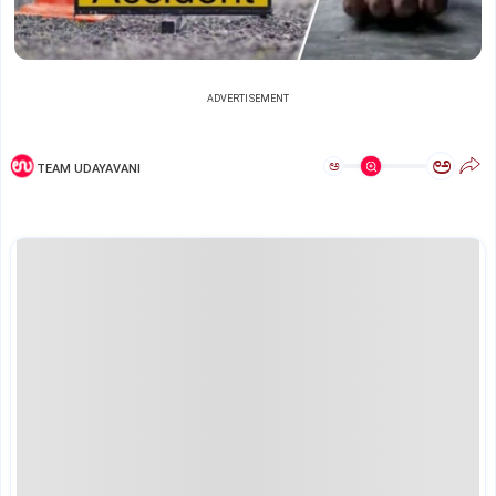
ADVERTISEMENT
ಅ
ಅ
TEAM UDAYAVANI