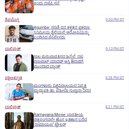
ಇಂದು ಬಿಜೆಪಿ ಸಭೆ
ಶಿವಮೊಗ್ಗ
9:50 PM IST
Agumbe: ಸರಣಿ ದನ ಕಳ್ಳತನ ಪ್ರಕರಣ:
ಸಿನಿಮೀಯ ಶೈಲಿಯಲ್ಲಿ ಆರೋಪಿಯನ್ನು
ಬಂಧಿಸಿದ ಪೊಲೀಸರು
ಬಾಲಿವುಡ್‌
9:10 PM IST
ಸಾಲ ಮರುಪಾವತಿಸದ ಹಿನ್ನೆಲೆ: ನಟ
ರಾಜಪಾಲ್ ಯಾದವ್‌ ಆಸ್ತಿ ಹರಾಜಿಗೆ
ಮುಂದಾದ ಬ್ಯಾಂಕ್
ದಕ್ಷಿಣಕನ್ನಡ
8:28 PM IST
ಮಂಗಳೂರು ವಿಶ್ವವಿದ್ಯಾಲಯದ ನಿವೃತ್ತ
ಪ್ರಾಧ್ಯಾಪಕಿ ಡಾ. ವಹೀದಾ ಸುಲ್ತಾನಾ ನಿಧನ
ಬಾಲಿವುಡ್‌
8:21 PM IST
Ramayana Movie: ಭಾರತೀಯ
ಚಿತ್ರರಂಗದಲ್ಲೇ ಹೊಸ ಇತಿಹಾಸ ಬರೆದ
ʼರಾಮಾಯಣʼ ಟ್ರೇಲರ್