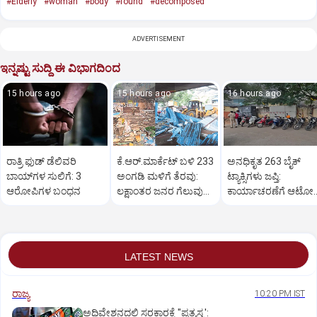
#Elderly
#woman
#body
#found
#decomposed
ADVERTISEMENT
ಇನ್ನಷ್ಟು ಸುದ್ದಿ ಈ ವಿಭಾಗದಿಂದ
15 hours ago
15 hours ago
16 hours ago
ರಾತ್ರಿ ಫುಡ್‌ ಡೆಲಿವರಿ
ಕೆ.ಆರ್‌.ಮಾರ್ಕೆಟ್‌ ಬಳಿ 233
ಅನಧಿಕೃತ 263 ಬೈಕ್‌
ಬಾಯ್‌ಗಳ ಸುಲಿಗೆ: 3
ಅಂಗಡಿ ಮಳಿಗೆ ತೆರವು:
ಟ್ಯಾಕ್ಸಿಗಳು ಜಪ್ತಿ:
ಆರೋಪಿಗಳ ಬಂಧನ
ಲಕ್ಷಾಂತರ ಜನರ ಗೆಲುವು
ಕಾರ್ಯಾಚರಣೆಗೆ ಆಟೋ
ಎಂದ ಕೆಬಿಜಿ
ಚಾಲಕರ ಸಾಥ್‌
LATEST NEWS
ರಾಜ್ಯ
10:20 PM IST
ಅಧಿವೇಶನದಲ್ಲಿ ಸರಕಾರಕ್ಕೆ "ಪ್ರತ್ಯಸ್ತ್ರ':