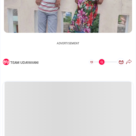
ADVERTISEMENT
ಅ
ಅ
TEAM UDAYAVANI