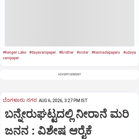
#Kengeri Lake
#dayavanipaper
#Brother
#sister
#Kannadapapers
#udaya
vanipaper
ADVERTISEMENT
ಬೆಂಗಳೂರು ನಗರ
AUG 6, 2026, 3:27 PM IST
ಬನ್ನೇರುಘಟ್ಟದಲ್ಲಿ ನೀರಾನೆ ಮರಿ
ಜನನ : ವಿಶೇಷ ಆರೈಕೆ