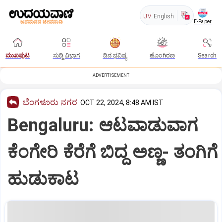
UV
English
E-Paper
ಮುಖಪುಟ
ಸುದ್ದಿ ವಿಭಾಗ
ದಿನ ಭವಿಷ್ಯ
ಹೊಂಗಿರಣ
Search
ADVERTISEMENT
ಬೆಂಗಳೂರು ನಗರ
OCT 22, 2024, 8:48 AM IST
Bengaluru: ಆಟವಾಡುವಾಗ
ಕೆಂಗೇರಿ ಕೆರೆಗೆ ಬಿದ್ದ ಅಣ್ಣ- ತಂಗಿಗೆ
ಹುಡುಕಾಟ