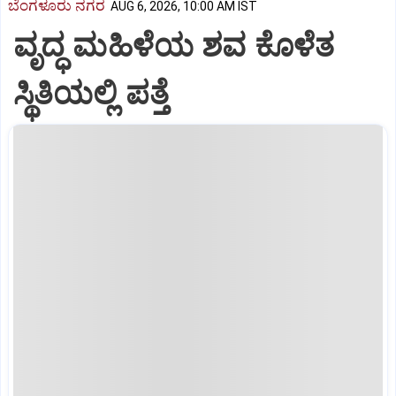
ಬೆಂಗಳೂರು ನಗರ
AUG 6, 2026, 10:00 AM IST
ವೃದ್ಧ ಮಹಿಳೆಯ ಶವ ಕೊಳೆತ
ಸ್ಥಿತಿಯಲ್ಲಿ ಪತ್ತೆ