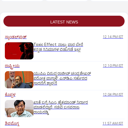
ನೇಣಿಗೆ ಶರಣು, ಸಾವಿನ ಬಗ್ಗೆ
ವಿರುದ್ಧ ಪ್ರಕರಣ ದಾಖಲು
ಪೋಷಕರ ಸಂಶಯ
LATEST NEWS
ಸ್ಯಾಂಡಲ್‌ವುಡ್‌
12:14 PM IST
Toxic Effect: ನಾಲ್ಕು ವಾರ ಬೇರೆ
ಕನ್ನಡ ಸಿನಿಮಾಗಳ ಬಿಡುಗಡೆ ಇಲ್ಲ!
ರಾಷ್ಟ್ರೀಯ
12:10 PM IST
ಯುಪಿಎ ವಿರುದ್ಧ ರಾಜೀವ್ ಚಂದ್ರಶೇಖರ್
ಪರೋಕ್ಷ ವಾಗ್ದಾಳಿ: ಎನ್‌ಡಿಎ ಸರ್ಕಾರದ
ಸಾಧನೆಗೆ ಶ್ಲಾಘನೆ
ಕೊಪ್ಪಳ
12:04 PM IST
ಖಾತೆ ಬಗ್ಗೆ ಸಿಎಂ, ಹೈಕಮಾಂಡ್ ನಿರ್ಧಾರ
ಮಾಡಲಿದ್ದಾರೆ: ಸಚಿವ ಬಸವರಾಜ
ರಾಯರಡ್ಡಿ
ಶಿವಮೊಗ್ಗ
11:57 AM IST