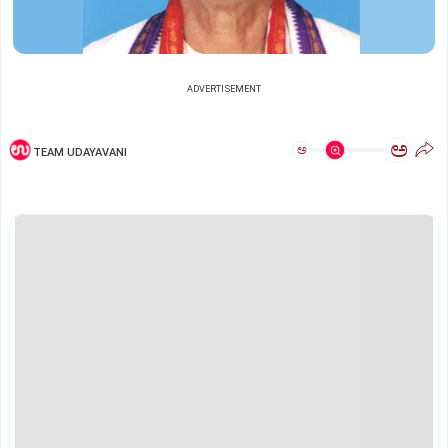
ADVERTISEMENT
ಅ
ಅ
TEAM UDAYAVANI