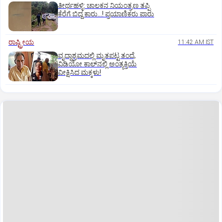
ತೀರ್ಥಹಳ್ಳಿ: ಚಾಲಕನ ನಿಯಂತ್ರಣ ತಪ್ಪಿ
ಕೆರೆಗೆ ಬಿದ್ದ ಕಾರು...! ಪ್ರಯಾಣಿಕರು ಪಾರು
ರಾಷ್ಟ್ರೀಯ
11:42 AM IST
ವೃದ್ಧಾಶ್ರಮದಲ್ಲಿ ಮೃತಪಟ್ಟ ತಂದೆ,
ವಿಡಿಯೋ ಕಾಲ್‌ನಲ್ಲಿ ಅಂತ್ಯಕ್ರಿಯೆ
ವೀಕ್ಷಿಸಿದ ಮಕ್ಕಳು!