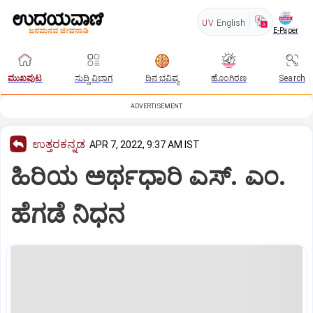
UV
English
E-Paper
ಮುಖಪುಟ
ಸುದ್ದಿ ವಿಭಾಗ
ದಿನ ಭವಿಷ್ಯ
ಹೊಂಗಿರಣ
Search
ADVERTISEMENT
ಉತ್ತರಕನ್ನಡ
APR 7, 2022, 9:37 AM IST
ಹಿರಿಯ ಅರ್ಥಧಾರಿ ಎಸ್. ಎಂ.
ಹೆಗಡೆ ನಿಧನ