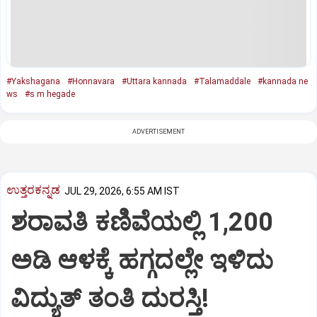
#Yakshagana
#Honnavara
#Uttara kannada
#Talamaddale
#kannada ne
ws
#s m hegade
ADVERTISEMENT
ಉತ್ತರಕನ್ನಡ
JUL 29, 2026, 6:55 AM IST
ಶರಾವತಿ ಕಣಿವೆಯಲ್ಲಿ 1,200
ಅಡಿ ಆಳಕ್ಕೆ ಹಗ್ಗದಲ್ಲೇ ಇಳಿದು
ವಿದ್ಯುತ್‌ ತಂತಿ ದುರಸ್ತಿ!