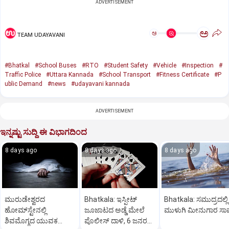
ADVERTISEMENT
ಅ
ಅ
TEAM UDAYAVANI
#Bhatkal
#School Buses
#RTO
#Student Safety
#Vehicle
#Inspection
#
Traffic Police
#Uttara Kannada
#School Transport
#Fitness Certificate
#P
ublic Demand
#news
#udayavani kannada
ADVERTISEMENT
ಇನ್ನಷ್ಟು ಸುದ್ದಿ ಈ ವಿಭಾಗದಿಂದ
8 days ago
8 days ago
8 days ago
ಮುರುಡೇಶ್ವರದ
Bhatkala: ಇಸ್ಪೀಟ್
Bhatkala: ಸಮುದ್ರದಲ್ಲಿ
ಹೋಮ್‌ಸ್ಟೇನಲ್ಲಿ
ಜೂಜಾಟದ ಅಡ್ಡೆ ಮೇಲೆ
ಮುಳುಗಿ ಮೀನುಗಾರ ಸಾ
ಶಿವಮೊಗ್ಗದ ಯುವಕ
ಪೊಲೀಸ್ ದಾಳಿ, 6 ಜನರ