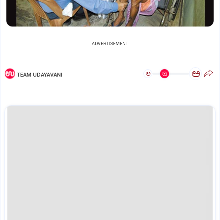
ADVERTISEMENT
ಅ
ಅ
TEAM UDAYAVANI