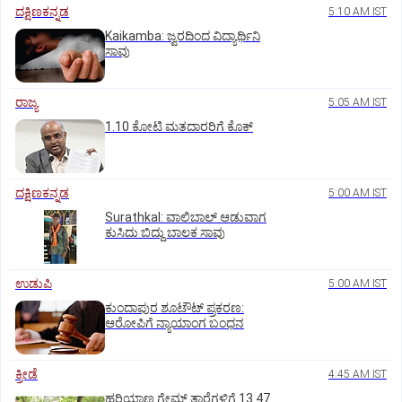
ದಕ್ಷಿಣಕನ್ನಡ
5:10 AM IST
Kaikamba: ಜ್ವರದಿಂದ ವಿದ್ಯಾರ್ಥಿನಿ
ಸಾವು
ರಾಜ್ಯ
5:05 AM IST
1.10 ಕೋಟಿ ಮತದಾರರಿಗೆ ಕೊಕ್‌
ದಕ್ಷಿಣಕನ್ನಡ
5:00 AM IST
Surathkal: ವಾಲಿಬಾಲ್ ಆಡುವಾಗ
ಕುಸಿದು ಬಿದ್ದು ಬಾಲಕ ಸಾವು
ಉಡುಪಿ
5:00 AM IST
ಕುಂದಾಪುರ ಶೂಟೌಟ್ ಪ್ರಕರಣ:
ಆರೋಪಿಗೆ ನ್ಯಾಯಾಂಗ ಬಂಧನ
ಕ್ರೀಡೆ
4:45 AM IST
ಹರಿಯಾಣ ಗೇಮ್ಸ್‌ ತಾರೆಗಳಿಗೆ 13.47