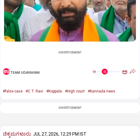
ADVERTISEMENT
ಅ
ಅ
TEAM UDAYAVANI
#false case
#C.T. Ravi
#Koppala
#High court
#Kannada news
ADVERTISEMENT
ಚಿಕ್ಕಮಗಳೂರು
JUL 27, 2026, 12:29 PM IST