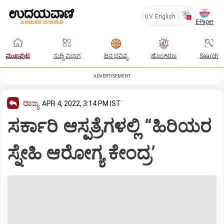
UV
English
E-Paper
ಮುಖಪುಟ
ಸುದ್ದಿ ವಿಭಾಗ
ದಿನ ಭವಿಷ್ಯ
ಹೊಂಗಿರಣ
Search
ADVERTISEMENT
ರಾಜ್ಯ
APR 4, 2022, 3:14 PM IST
ಸರ್ಕಾರಿ ಆಸ್ಪತ್ರೆಗಳಲ್ಲಿ “ಹಿರಿಯರ
ಸ್ನೇಹಿ ಆರೋಗ್ಯ ಕೇಂದ್ರ’