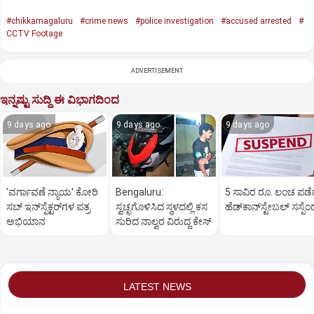
#chikkamagaluru
#crime news
#police investigation
#accused arrested
#
CCTV Footage
ADVERTISEMENT
ಇನ್ನಷ್ಟು ಸುದ್ದಿ ಈ ವಿಭಾಗದಿಂದ
9 days ago
9 days ago
9 days ago
ʼವರ್ಗಾವಣೆ ನ್ಯಾಯ' ಕೋರಿ
Bengaluru:
5 ಸಾವಿರ ರೂ. ಲಂಚ ಪಡ
ಸಬ್‌ ಇನ್‌ಸ್ಪೆಕ್ಟರ್‌ಗಳ ಪತ್ರ
ಸ್ವಚ್ಛಗೊಳಿಸಿದ ಸ್ಥಳದಲ್ಲಿ ಕಸ
ಹೆಡ್‌ಕಾನ್‌ಸ್ಟೇಬಲ್‌ ಸಸ್ಪೆಂಡ
ಅಭಿಯಾನ
ಸುರಿದ ನಾಲ್ವರ ವಿರುದ್ಧ ಕೇಸ್‌
LATEST NEWS