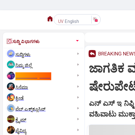
English
UV
ಸುದ್ದಿ ವಿಭಾಗಗಳು
BREAKING NEW
ಸುದ್ದಿಗಳು
ಜಾಗತಿಕ 
ನಿಮ್ಮ ಜಿಲ್ಲೆ
ಕಾಮನ್‌ ವೆಲ್ತ್‌ ಗೇಮ್ಸ್‌
ಷೇರುಪೇಟೆ 
ಸಿನೆಮಾ
ಕ್ರೀಡೆ
ಎನ್ ಎಸ್ ಇ ನಿಫ್
ವೆಬ್ ಎಕ್ಸ್‌ಕ್ಲೂಸಿವ್
ವಹಿವಾಟು ಮುಕ್
ಕ್ರೈಮ್
ವೈವಿಧ್ಯ