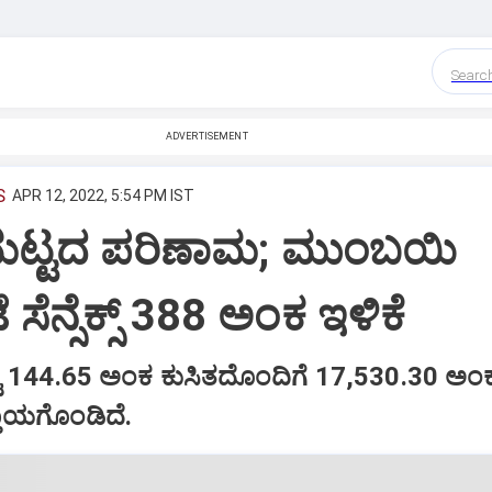
Searc
ADVERTISEMENT
S
APR 12, 2022, 5:54 PM IST
ಮಟ್ಟದ ಪರಿಣಾಮ; ಮುಂಬಯಿ
ಸೆನ್ಸೆಕ್ಸ್ 388 ಅಂಕ ಇಳಿಕೆ
ಟಿ 144.65 ಅಂಕ ಕುಸಿತದೊಂದಿಗೆ 17,530.30 ಅಂಕ
ತಾಯಗೊಂಡಿದೆ.