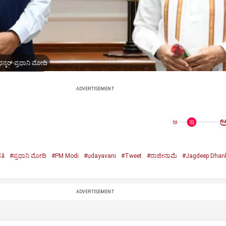
ನ್ಕರ್-ಪ್ರಧಾನಿ ಮೋದಿ
ADVERTISEMENT
ಅ
ತಿ
#ಪ್ರಧಾನಿ ಮೋದಿ
#PM Modi
#udayavani
#Tweet
#ರಾಜೀನಾಮೆ
#Jagdeep Dhan
n
ADVERTISEMENT