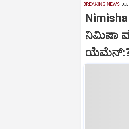
BREAKING NEWS
JUL 
Nimisha 
ನಿಮಿಷಾ 
ಯೆಮೆನ್: