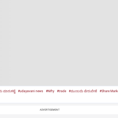
ು ಮಾರುಕಟ್ಟೆ
#udayavani news
#Nifty
#trade
#ಮುಂಬಯಿ ಷೇರುಪೇಟೆ
#Share Mark
ADVERTISEMENT