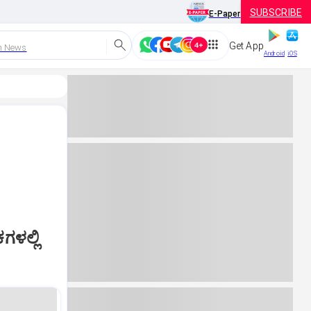
SUBSCRIBE
E-Paper
Get App
h News
Android
iOS
ಗಳಲ್ಲಿ