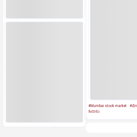
#Mumbai stock market
#ಷೇರ
ಹಿವಾಟು