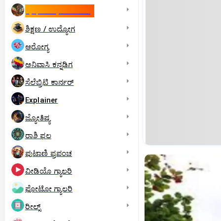
ಇಸ್ರೇಲ್- ಇರಾನ್‌ ಯುದ್ಧ
ಶಿಕ್ಷಣ / ಉದ್ಯೋಗ
ಆರೋಗ್ಯ
ಅನಿವಾಸಿ ಕನ್ನಡಿಗ
ಸೆಲೆಬ್ರಿಟಿ ಕಾರ್ನರ್‌
Explainer
ಜ್ಯೋತಿಷ್ಯ
ರಾಶಿ ಫಲ
ಪುಟಾಣಿ ಪ್ರಪಂಚ
ವೀಡಿಯೊ ಗ್ಯಾಲರಿ
ಫೋಟೋ ಗ್ಯಾಲರಿ
ರೀಲ್ಸ್