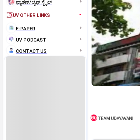
ಫ್ಯಾಶನ್/ಲೈಫ್‌ ಸ್ಟೈಲ್
UV OTHER LINKS
E-PAPER
UV PODCAST
CONTACT US
TEAM UDAYAVANI