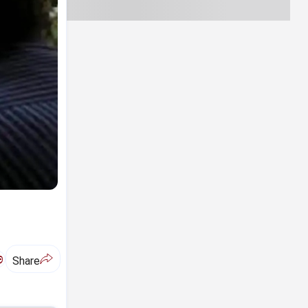
ಅ
Share