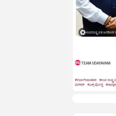
ಉಪರಾಷ್ಟ್ರಪತಿ ಜಗದೀಪ್‌ ಧ
TEAM UDAYAVANI
#Vice President
#ಉಪ ರಾಷ್ಟ್ರಪ
ಧನ್‌ಕರ್‌
#ಎಕ್ಸ್‌ ಪೋಸ್ಟ್
#resig