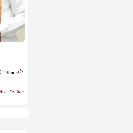
ಅ
Share
khar
#ಜಗದೀಪ್‌