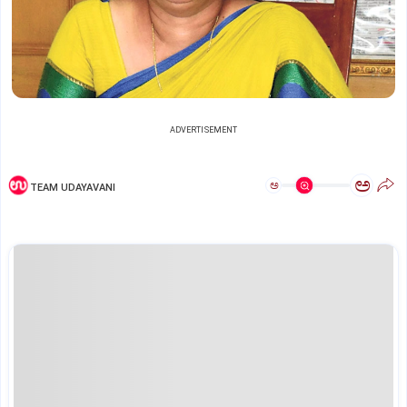
ADVERTISEMENT
ಅ
ಅ
TEAM UDAYAVANI