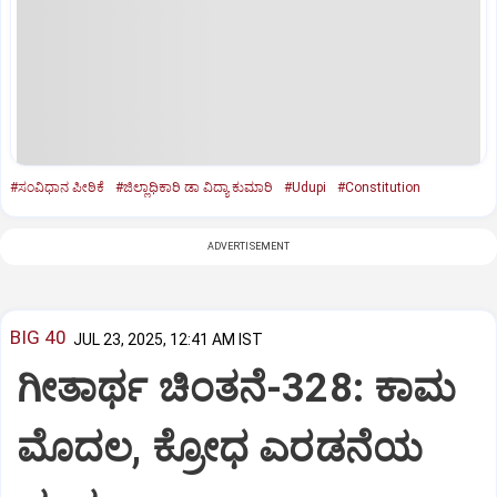
#ಸಂವಿಧಾನ ಪೀಠಿಕೆ
#ಜಿಲ್ಲಾಧಿಕಾರಿ ಡಾ ವಿದ್ಯಾ ಕುಮಾರಿ
#Udupi
#Constitution
ADVERTISEMENT
BIG 40
JUL 23, 2025, 12:41 AM IST
ಗೀತಾರ್ಥ ಚಿಂತನೆ-328: ಕಾಮ
ಮೊದಲ, ಕ್ರೋಧ ಎರಡನೆಯ