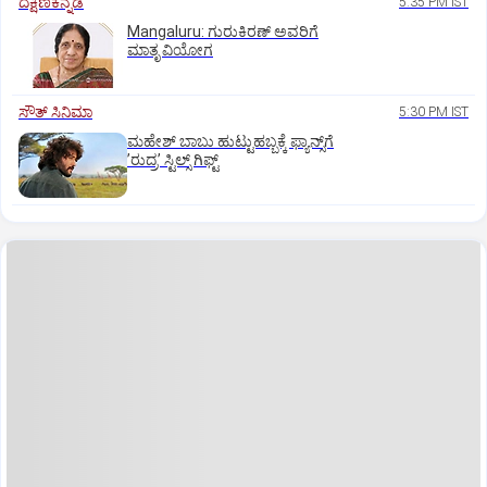
ದಕ್ಷಿಣಕನ್ನಡ
5:35 PM IST
Mangaluru: ಗುರುಕಿರಣ್ ಅವರಿಗೆ
ಮಾತೃ ವಿಯೋಗ
ಸೌತ್‌ ಸಿನಿಮಾ
5:30 PM IST
ಮಹೇಶ್‌ ಬಾಬು ಹುಟ್ಟುಹಬ್ಬಕ್ಕೆ ಫ್ಯಾನ್ಸ್‌ಗೆ
ʼರುದ್ರʼ ಸ್ಟಿಲ್ಸ್‌ ಗಿಫ್ಟ್