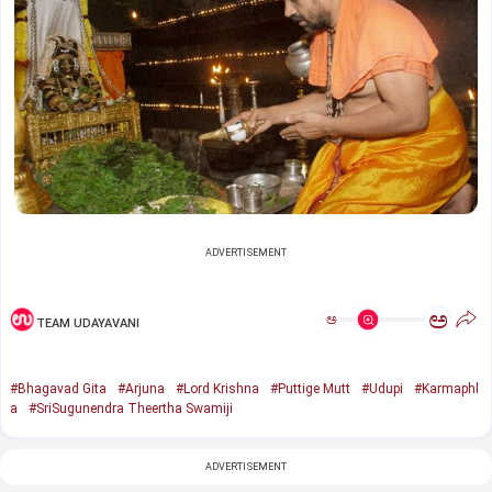
ADVERTISEMENT
ಅ
ಅ
TEAM UDAYAVANI
#Bhagavad Gita
#Arjuna
#Lord Krishna
#Puttige Mutt
#Udupi
#Karmaphl
a
#SriSugunendra Theertha Swamiji
ADVERTISEMENT