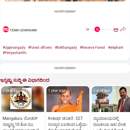
ADVERTISEMENT
ಅ
ಅ
TEAM UDAYAVANI
#Uppinangady
#forest officers
#Belthangady
#Reserve Forest
#elephant
#Periyashanthi
ADVERTISEMENT
ಇನ್ನಷ್ಟು ಸುದ್ದಿ ಈ ವಿಭಾಗದಿಂದ
1 year ago
1 year ago
1 year ago
Mangaluru: ರೋಶನ್‌
ಗೀತಾರ್ಥ ಚಿಂತನೆ- 327:
ನ್ಯಾಯಾಲಯದಲ್ಲಿ
ಸಲ್ಡಾನ್ಹಾ 10 ಕೋ.ರೂ.
ಸಂಸ್ಕಾರ ಬಲದಿಂದ ಒಳ್ಳೆಯ-
ರಾಜಕೀಯ ಆಟ ಬೇಡ: