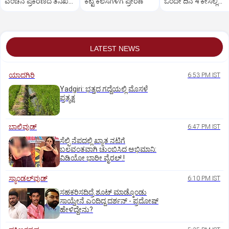
ವಂಚನೆ ಪ್ರಕರಣದ ತನಿಖೆ
ಕೆಟ್ಟ ಕೆಲಸಗಳಿಗೆ ಪ್ರೇರಣೆ
ಒಂದೇ ದಿನ 4 ಕೇಸಲ್ಲಿ
ಸಿಐಡಿಗೆ ವರ್ಗ
ಸುಪ್ರೀಂಕೋರ್ಟ್‌ ಅಭಿಮ
LATEST NEWS
ಯಾದಗಿರಿ
6:53 PM IST
Yadgiri: ಭತ್ತದ ಗದ್ದೆಯಲ್ಲಿ ಮೊಸಳೆ
ಪ್ರತ್ಯಕ್ಷ
ಬಾಲಿವುಡ್‌
6:47 PM IST
ಸೆಲ್ಫಿ ನೆಪದಲ್ಲಿ ಖ್ಯಾತ ನಟಿಗೆ
ಬಲವಂತವಾಗಿ ಚುಂಬಿಸಿದ ಅಭಿಮಾನಿ:
ವಿಡಿಯೋ ಭಾರೀ ವೈರಲ್.!
ಸ್ಯಾಂಡಲ್‌ವುಡ್‌
6:10 PM IST
ಸಹಕರಿಸದಿದ್ರೆ ಶೂಟ್‌ ಮಾಡ್ಕೊಂಡು
ಸಾಯ್ತೇನೆ ಎಂದಿದ್ದ ದರ್ಶನ್‌ - ಪ್ರದೋಷ್‌
ಹೇಳಿದ್ದೇನು?