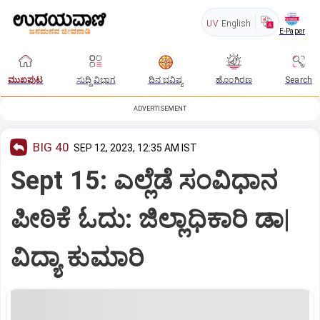
UV
English
E-Paper
ಮುಖಪುಟ
ಸುದ್ದಿ ವಿಭಾಗ
ದಿನ ಭವಿಷ್ಯ
ಹೊಂಗಿರಣ
Search
ADVERTISEMENT
BIG 40
SEP 12, 2023, 12:35 AM IST
Sept 15: ಎಲ್ಲೆಡೆ ಸಂವಿಧಾನ
ಪೀಠಿಕೆ ಓದು: ಜಿಲ್ಲಾಧಿಕಾರಿ ಡಾ|
ವಿದ್ಯಾ ಕುಮಾರಿ