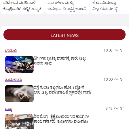
ಪರಿಶೀಲನೆ ವರದಿ ನಾಳೆ
ಎಐ ಕೌಶಲ ಮತ್ತು
ಬೆಳಗಾವಿಯಲ್ಲೂ
ಜಿಲ್ಲಾಧಿಕಾರಿಗೆ ಸಲ್ಲಿಕೆ ಸಾಧ್ಯತೆ
ಅನುಭವ ಕೇಂದ್ರಕ್ಕೆ ಚಾಲನೆ
ವೀಕ್ಷಕರೆದುರೇ ‘ಕೈ’
ಮುಖಂಡರ ಗಲಾಟೆ
LATEST NEWS
ಉಡುಪಿ
10:08 PM IST
Shirva: ದ್ವಿಚಕ್ರ ವಾಹನಕ್ಕೆ ಕಾರು ಢಿಕ್ಕಿ;
ಸವಾರ ಸಾವು
ತುಮಕೂರು
10:00 PM IST
ರಸ್ತೆ ಗುಂಡಿ ತಪ್ಪಿಸಲು ಹೋಗಿ ಬೈಕ್‌ಗೆ
ಲಾರಿ ಡಿಕ್ಕಿ, ನವವಿವಾಹಿತೆ ಸ್ಥಳದಲ್ಲೇ ಸಾವು
ರಾಜ್ಯ
9:49 PM IST
ಶಿವಮೊಗ್ಗ : ಕೈಕೈ ಮಿಲಾಯಿಸಿದ ಕಾಂಗ್ರೆಸ್
ಕಾರ್ಯಕರ್ತರು, ಕುರ್ಚಿಗಳು ಪುಡಿಪುಡಿ