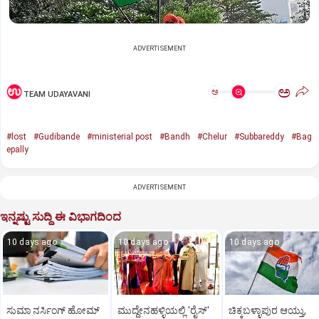
ADVERTISEMENT
ಅ
ಅ
TEAM UDAYAVANI
#lost
#Gudibande
#ministerial post
#Bandh
#Chelur
#Subbareddy
#Bag
epally
ADVERTISEMENT
ಇನ್ನಷ್ಟು ಸುದ್ದಿ ಈ ವಿಭಾಗದಿಂದ
10 days ago
10 days ago
10 days ago
ಸುಮಾ ನರ್ಸಿಂಗ್ ಹೋಮ್
ಮುದ್ದೇನಹಳ್ಳಿಯಲ್ಲಿ 'ರೈಸ್'
ಚಿಕ್ಕಬಳ್ಳಾಪುರ ಆಯ್ತು,