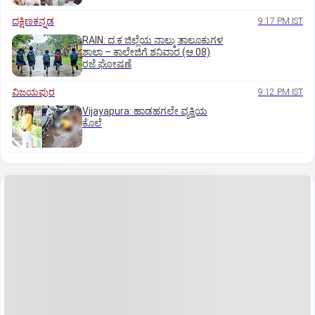
ದಕ್ಷಿಣಕನ್ನಡ
9:17 PM IST
RAIN: ದ.ಕ ಜಿಲ್ಲೆಯ ನಾಲ್ಕು ತಾಲೂಕುಗಳ
ಶಾಲಾ – ಕಾಲೇಜಿಗೆ ಶನಿವಾರ (ಆ.08)
ರಜೆ ಘೋಷಣೆ
ವಿಜಯಪುರ
9:12 PM IST
Vijayapura: ಹಾಡಹಗಲೇ ವ್ಯಕ್ತಿಯ
ಕೊಲೆ