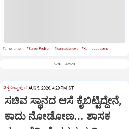
#amendment
#Server Problem
#kannadanews
#Kannadapapers
ADVERTISEMENT
ಚಿಕ್ಕಬಳ್ಳಾಪುರ
AUG 5, 2026, 4:29 PM IST
ಸಚಿವ ಸ್ಥಾನದ ಆಸೆ ಕೈಬಿಟ್ಟಿದ್ದೇನೆ,
ಕಾದು ನೋಡೋಣ... ಶಾಸಕ