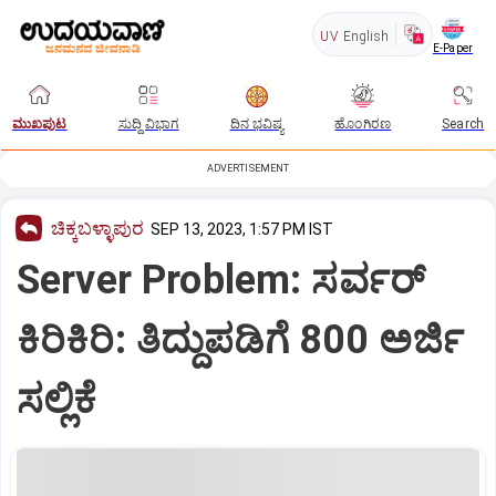
UV
English
E-Paper
ಮುಖಪುಟ
ಸುದ್ದಿ ವಿಭಾಗ
ದಿನ ಭವಿಷ್ಯ
ಹೊಂಗಿರಣ
Search
ADVERTISEMENT
ಚಿಕ್ಕಬಳ್ಳಾಪುರ
SEP 13, 2023, 1:57 PM IST
Server Problem: ಸರ್ವರ್‌
ಕಿರಿಕಿರಿ: ತಿದ್ದುಪಡಿಗೆ 800 ಅರ್ಜಿ
ಸಲ್ಲಿಕೆ