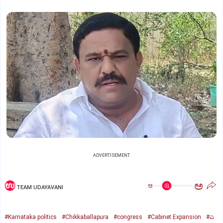
ADVERTISEMENT
ಅ
ಅ
TEAM UDAYAVANI
#Karnataka politics
#Chikkaballapura
#congress
#Cabinet Expansion
#ಎ