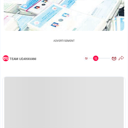
ADVERTISEMENT
ಅ
ಅ
TEAM UDAYAVANI