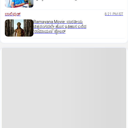
ಬಾಲಿವುಡ್‌
8:21 PM IST
Ramayana Movie: ಭಾರತೀಯ
ಚಿತ್ರರಂಗದಲ್ಲೇ ಹೊಸ ಇತಿಹಾಸ ಬರೆದ
ʼರಾಮಾಯಣʼ ಟ್ರೇಲರ್