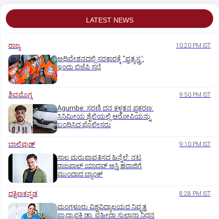
LATEST NEWS
ರಾಜ್ಯ
10:20 PM IST
ಅಧಿವೇಶನದಲ್ಲಿ ಸರಕಾರಕ್ಕೆ "ಪ್ರತ್ಯಸ್ತ್ರ':
ಇಂದು ಬಿಜೆಪಿ ಸಭೆ
ಶಿವಮೊಗ್ಗ
9:50 PM IST
Agumbe: ಸರಣಿ ದನ ಕಳ್ಳತನ ಪ್ರಕರಣ:
ಸಿನಿಮೀಯ ಶೈಲಿಯಲ್ಲಿ ಆರೋಪಿಯನ್ನು
ಬಂಧಿಸಿದ ಪೊಲೀಸರು
ಬಾಲಿವುಡ್‌
9:10 PM IST
ಸಾಲ ಮರುಪಾವತಿಸದ ಹಿನ್ನೆಲೆ: ನಟ
ರಾಜಪಾಲ್ ಯಾದವ್‌ ಆಸ್ತಿ ಹರಾಜಿಗೆ
ಮುಂದಾದ ಬ್ಯಾಂಕ್
ದಕ್ಷಿಣಕನ್ನಡ
8:28 PM IST
ಮಂಗಳೂರು ವಿಶ್ವವಿದ್ಯಾಲಯದ ನಿವೃತ್ತ
ಪ್ರಾಧ್ಯಾಪಕಿ ಡಾ. ವಹೀದಾ ಸುಲ್ತಾನಾ ನಿಧನ