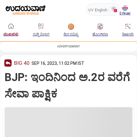
UV
English
E-Paper
ಮುಖಪುಟ
ಸುದ್ದಿ ವಿಭಾಗ
ದಿನ ಭವಿಷ್ಯ
ಹೊಂಗಿರಣ
Search
ADVERTISEMENT
BIG 40
SEP 16, 2023, 11:02 PM IST
BJP: ಇಂದಿನಿಂದ ಅ.2ರ ವರೆಗೆ
ಸೇವಾ ಪಾಕ್ಷಿಕ