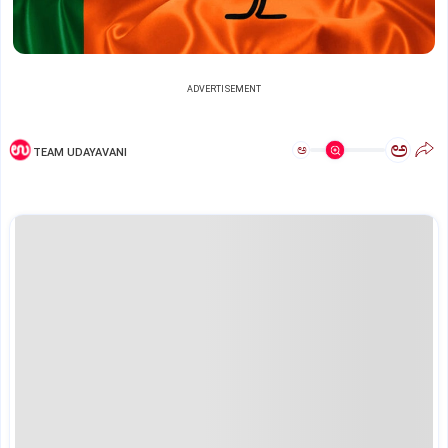
ADVERTISEMENT
ಅ
ಅ
TEAM UDAYAVANI