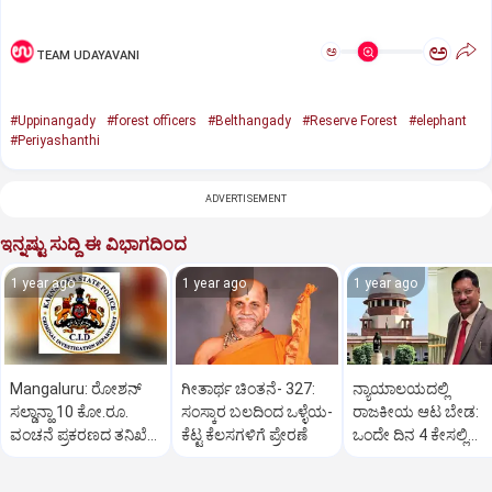
ಅ
ಅ
TEAM UDAYAVANI
#Uppinangady
#forest officers
#Belthangady
#Reserve Forest
#elephant
#Periyashanthi
ADVERTISEMENT
ಇನ್ನಷ್ಟು ಸುದ್ದಿ ಈ ವಿಭಾಗದಿಂದ
1 year ago
1 year ago
1 year ago
Mangaluru: ರೋಶನ್‌
ಗೀತಾರ್ಥ ಚಿಂತನೆ- 327:
ನ್ಯಾಯಾಲಯದಲ್ಲಿ
ಸಲ್ಡಾನ್ಹಾ 10 ಕೋ.ರೂ.
ಸಂಸ್ಕಾರ ಬಲದಿಂದ ಒಳ್ಳೆಯ-
ರಾಜಕೀಯ ಆಟ ಬೇಡ:
ವಂಚನೆ ಪ್ರಕರಣದ ತನಿಖೆ
ಕೆಟ್ಟ ಕೆಲಸಗಳಿಗೆ ಪ್ರೇರಣೆ
ಒಂದೇ ದಿನ 4 ಕೇಸಲ್ಲಿ
ಸಿಐಡಿಗೆ ವರ್ಗ
ಸುಪ್ರೀಂಕೋರ್ಟ್‌ ಅಭಿಮ