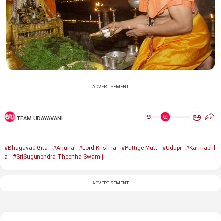
ADVERTISEMENT
ಅ
ಅ
TEAM UDAYAVANI
#Bhagavad Gita
#Arjuna
#Lord Krishna
#Puttige Mutt
#Udupi
#Karmaphl
a
#SriSugunendra Theertha Swamiji
ADVERTISEMENT