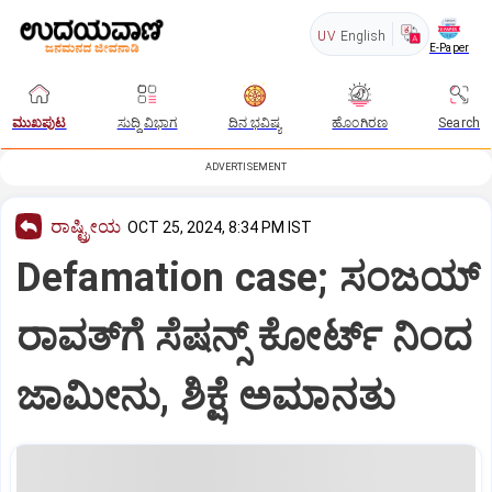
UV
English
E-Paper
ಮುಖಪುಟ
ಸುದ್ದಿ ವಿಭಾಗ
ದಿನ ಭವಿಷ್ಯ
ಹೊಂಗಿರಣ
Search
ADVERTISEMENT
ರಾಷ್ಟ್ರೀಯ
OCT 25, 2024, 8:34 PM IST
Defamation case; ಸಂಜಯ್
ರಾವತ್‌ಗೆ ಸೆಷನ್ಸ್ ಕೋರ್ಟ್ ನಿಂದ
ಜಾಮೀನು, ಶಿಕ್ಷೆ ಅಮಾನತು