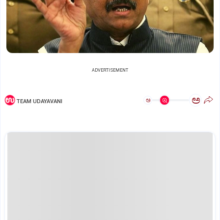
ADVERTISEMENT
ಅ
ಅ
TEAM UDAYAVANI