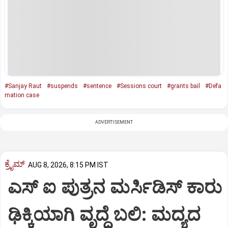
#Sanjay Raut
#suspends
#sentence
#Sessions court
#grants bail
#Defa
mation case
ADVERTISEMENT
ಕ್ರೈಮ್
AUG 8, 2026, 8:15 PM IST
ಎಸ್ ಐ ಪುತ್ರನ ಮರ್ಸಿಡಿಸ್‌ ಕಾರು
ಢಿಕ್ಕಿಯಾಗಿ ವೃದ್ಧೆ ಬಲಿ: ಮದ್ಯದ