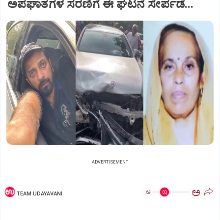
ಅಪಘಾತಗಳ ಸರಣಿಗೆ ಈ ಘಟನೆ ಸೇರ್ಪಡೆ...
ADVERTISEMENT
ಅ
ಅ
TEAM UDAYAVANI