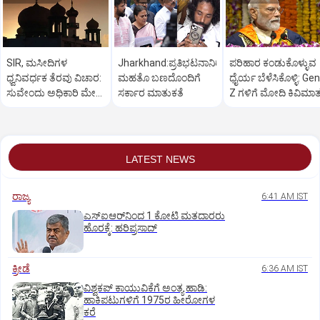
SIR, ಮಸೀದಿಗಳ
Jharkhand:ಪ್ರತಿಭಟನಾನಿರತ
ಪರಿಹಾರ ಕಂಡುಕೊಳ್ಳುವ
ಧ್ವನಿವರ್ಧಕ ತೆರವು ವಿಚಾರ:
ಮಹತೊ ಬಣದೊಂದಿಗೆ
ಧೈರ್ಯ ಬೆಳೆಸಿಕೊಳ್ಳಿ: Gen
ಸುವೇಂದು ಅಧಿಕಾರಿ ಮೇಲೆ
ಸರ್ಕಾರ ಮಾತುಕತೆ
Z ಗಳಿಗೆ ಮೋದಿ ಕಿವಿಮಾ
ಒತ್ತಡ
LATEST NEWS
ರಾಜ್ಯ
6:41 AM IST
ಎಸ್‌ಐಆರ್‌ನಿಂದ 1 ಕೋಟಿ ಮತದಾರರು
ಹೊರಕ್ಕೆ: ಹರಿಪ್ರಸಾದ್‌
ಕ್ರೀಡೆ
6:36 AM IST
ವಿಶ್ವಕಪ್‌ ಕಾಯುವಿಕೆಗೆ ಅಂತ್ಯ ಹಾಡಿ:
ಹಾಕಿಪಟುಗಳಿಗೆ 1975ರ ಹೀರೋಗಳ
ಕರೆ