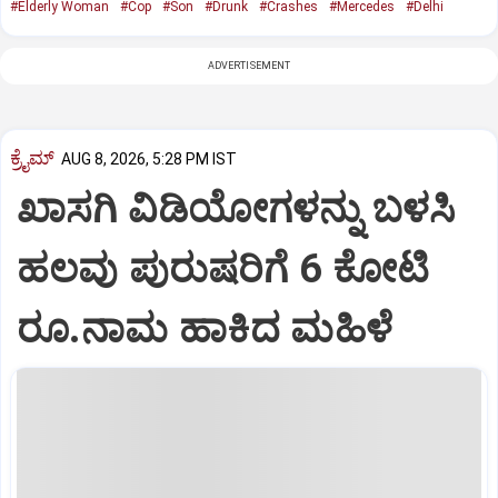
#Elderly Woman
#Cop
#Son
#Drunk
#Crashes
#Mercedes
#Delhi
ADVERTISEMENT
ಕ್ರೈಮ್
AUG 8, 2026, 5:28 PM IST
ಖಾಸಗಿ ವಿಡಿಯೋಗಳನ್ನು ಬಳಸಿ
ಹಲವು ಪುರುಷರಿಗೆ 6 ಕೋಟಿ
ರೂ.ನಾಮ ಹಾಕಿದ ಮಹಿಳೆ