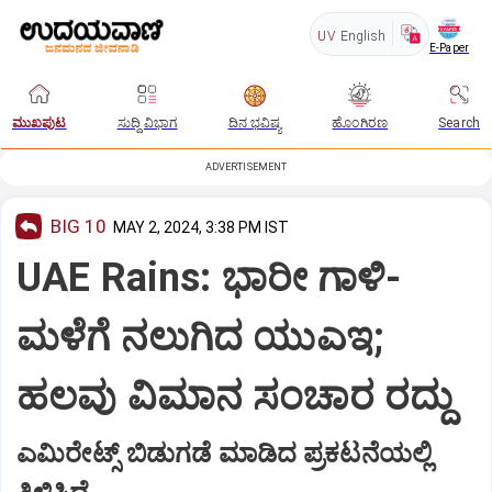
UV
English
E-Paper
ಮುಖಪುಟ
ಸುದ್ದಿ ವಿಭಾಗ
ದಿನ ಭವಿಷ್ಯ
ಹೊಂಗಿರಣ
Search
ADVERTISEMENT
BIG 10
MAY 2, 2024, 3:38 PM IST
UAE Rains: ಭಾರೀ ಗಾಳಿ-
ಮಳೆಗೆ ನಲುಗಿದ ಯುಎಇ;
ಹಲವು ವಿಮಾನ ಸಂಚಾರ ರದ್ದು
ಎಮಿರೇಟ್ಸ್‌ ಬಿಡುಗಡೆ ಮಾಡಿದ ಪ್ರಕಟನೆಯಲ್ಲಿ