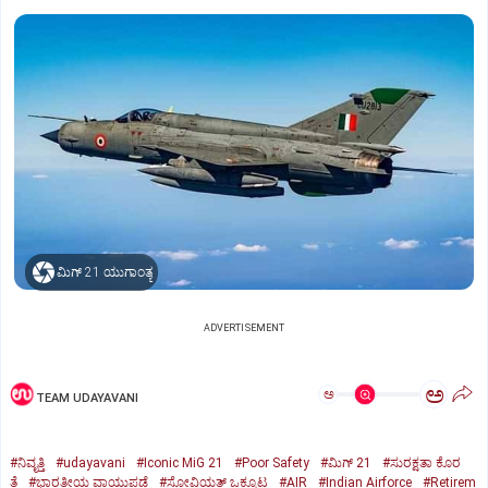
ಮಿಗ್‌ 21 ಯುಗಾಂತ್ಯ
ADVERTISEMENT
ಅ
ಅ
TEAM UDAYAVANI
#ನಿವೃತ್ತಿ
#udayavani
#Iconic MiG 21
#Poor Safety
#ಮಿಗ್‌ 21
#ಸುರಕ್ಷತಾ ಕೊರ
ತೆ
#ಭಾರತೀಯ ವಾಯುಪಡೆ
#ಸೋವಿಯತ್‌ ಒಕ್ಕೂಟ
#AIR
#Indian Airforce
#Retirem