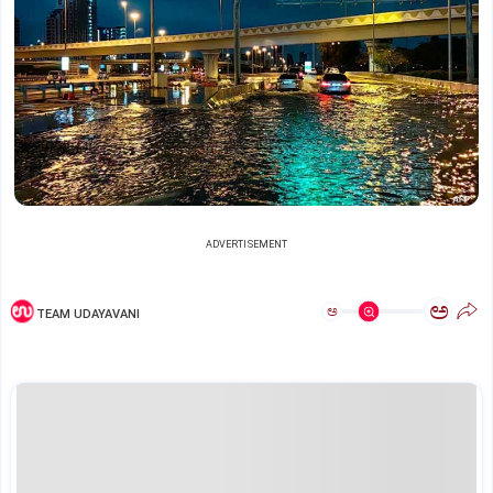
ADVERTISEMENT
ಅ
ಅ
TEAM UDAYAVANI