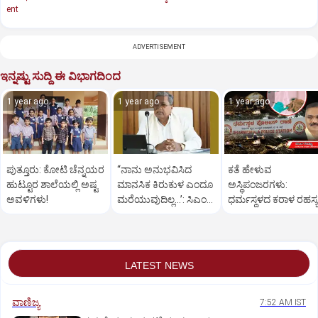
ent
ADVERTISEMENT
ಇನ್ನಷ್ಟು ಸುದ್ದಿ ಈ ವಿಭಾಗದಿಂದ
1 year ago
1 year ago
1 year ago
ಪುತ್ತೂರು: ಕೋಟಿ ಚೆನ್ನಯರ
“ನಾನು ಅನುಭವಿಸಿದ
ಕತೆ ಹೇಳುವ
ಹುಟ್ಟೂರ ಶಾಲೆಯಲ್ಲಿ ಅಷ್ಟ
ಮಾನಸಿಕ ಕಿರುಕುಳ ಎಂದೂ
ಅಸ್ಥಿಪಂಜರಗಳು:
ಅವಳಿಗಳು!
ಮರೆಯುವುದಿಲ್ಲ…’: ಸಿಎಂ
ಧರ್ಮಸ್ಥಳದ‌ ಕರಾಳ ರಹಸ್ಯ
ಸಿದ್ದರಾಮಯ್ಯ
ತೆರೆದಿಡಲಿದೆಯೇ ಡಿಎನ್
ಪರೀಕ್ಷೆ?
LATEST NEWS
ವಾಣಿಜ್ಯ
7:52 AM IST