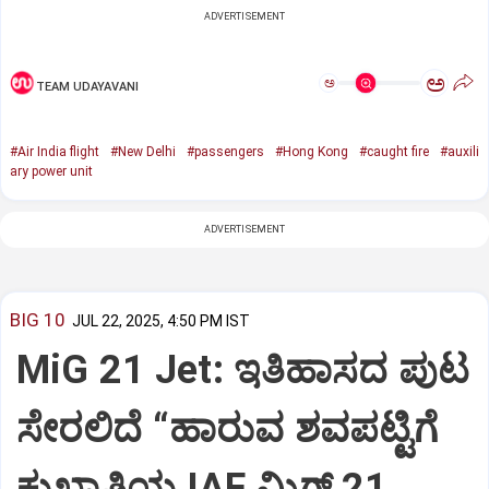
ADVERTISEMENT
ಅ
ಅ
TEAM UDAYAVANI
#Air India flight
#New Delhi
#passengers
#Hong Kong
#caught fire
#auxili
ary power unit
ADVERTISEMENT
BIG 10
JUL 22, 2025, 4:50 PM IST
MiG 21 Jet: ಇತಿಹಾಸದ ಪುಟ
ಸೇರಲಿದೆ “ಹಾರುವ ಶವಪಟ್ಟಿಗೆ
ಕುಖ್ಯಾತಿಯ IAF ಮಿಗ್‌ 21