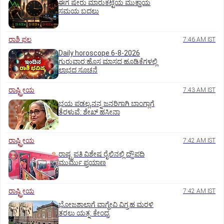
ಈಗ ಷೇರು ಮಾರುಕಟ್ಟೆಯ ಮುಕ್ತಾಯ
ಸಮಯ ಬದಲು
ರಾಶಿ ಫಲ
7:46 AM IST
Daily horoscope 6-8-2026
ಗುರುವಾರ:ಹೊಸ ಮಾಸದ ಹೂಡಿಕೆಗಳಲ್ಲಿ
ಲಾಭದ ಸೂಚನೆ
ರಾಷ್ಟ್ರೀಯ
7:43 AM IST
ಭಯ ಪಡಲ್ಲ,ನನ್ನ ಜನರಿಗಾಗಿ ಬಾಂಗ್ಲಾಗೆ
ತೆರಳುವೆ: ಶೇಖ್‌ ಹಸೀನಾ
ರಾಷ್ಟ್ರೀಯ
7:42 AM IST
ರಾಷ್ಟ್ರಪತಿ ವಿಶೇಷ ರೈಲಿನಲ್ಲಿ ದ್ರೌಪದಿ
ಮುರ್ಮು ಪ್ರಯಾಣ
ರಾಷ್ಟ್ರೀಯ
7:42 AM IST
ಭೋಜಶಾಲಾಗೆ ವಾಗ್ದೇವಿ ವಿಗ್ರಹ ಮರಳಿ
ತರಲು ಯತ್ನ: ಕೇಂದ್ರ