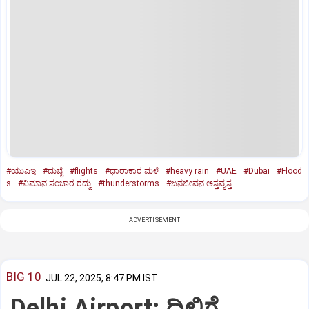
#ಯುಎಇ
#ದುಬೈ
#flights
#ಧಾರಾಕಾರ ಮಳೆ
#heavy rain
#UAE
#Dubai
#Flood
s
#ವಿಮಾನ ಸಂಚಾರ ರದ್ದು
#thunderstorms
#ಜನಜೀವನ ಅಸ್ತವ್ಯಸ್ತ
ADVERTISEMENT
BIG 10
JUL 22, 2025, 8:47 PM IST
Delhi Airport: ದಿಲ್ಲಿಗೆ