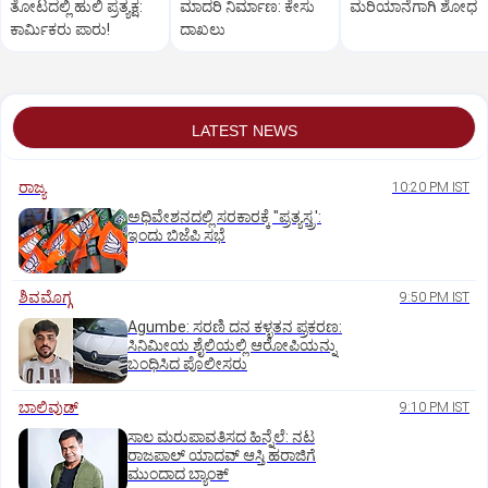
ತೋಟದಲ್ಲಿ ಹುಲಿ ಪ್ರತ್ಯಕ್ಷ:
ಮಾದರಿ ನಿರ್ಮಾಣ: ಕೇಸು
ಮರಿಯಾನೆಗಾಗಿ ಶೋಧ
ಕಾರ್ಮಿಕರು ಪಾರು!
ದಾಖಲು
LATEST NEWS
ರಾಜ್ಯ
10:20 PM IST
ಅಧಿವೇಶನದಲ್ಲಿ ಸರಕಾರಕ್ಕೆ "ಪ್ರತ್ಯಸ್ತ್ರ':
ಇಂದು ಬಿಜೆಪಿ ಸಭೆ
ಶಿವಮೊಗ್ಗ
9:50 PM IST
Agumbe: ಸರಣಿ ದನ ಕಳ್ಳತನ ಪ್ರಕರಣ:
ಸಿನಿಮೀಯ ಶೈಲಿಯಲ್ಲಿ ಆರೋಪಿಯನ್ನು
ಬಂಧಿಸಿದ ಪೊಲೀಸರು
ಬಾಲಿವುಡ್‌
9:10 PM IST
ಸಾಲ ಮರುಪಾವತಿಸದ ಹಿನ್ನೆಲೆ: ನಟ
ರಾಜಪಾಲ್ ಯಾದವ್‌ ಆಸ್ತಿ ಹರಾಜಿಗೆ
ಮುಂದಾದ ಬ್ಯಾಂಕ್