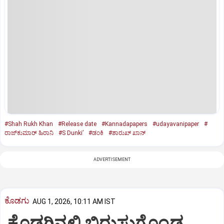
#Shah Rukh Khan
#Release date
#Kannadapapers
#udayavanipaper
#
ರಾಜ್‌ಕುಮಾರ್‌ ಹಿರಾನಿ
#S Dunki’
#ಡಂಕಿ
#ಶಾರುಖ್‌ ಖಾನ್‌
ADVERTISEMENT
ಕೊಡಗು
AUG 1, 2026, 10:11 AM IST
ಕೊಡಗಿನಲ್ಲಿ ಬಿರುಸುಗೊಂಡ