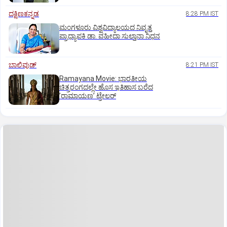
ದಕ್ಷಿಣಕನ್ನಡ
8:28 PM IST
ಮಂಗಳೂರು ವಿಶ್ವವಿದ್ಯಾಲಯದ ನಿವೃತ್ತ
ಪ್ರಾಧ್ಯಾಪಕಿ ಡಾ. ವಹೀದಾ ಸುಲ್ತಾನಾ ನಿಧನ
ಬಾಲಿವುಡ್‌
8:21 PM IST
Ramayana Movie: ಭಾರತೀಯ
ಚಿತ್ರರಂಗದಲ್ಲೇ ಹೊಸ ಇತಿಹಾಸ ಬರೆದ
ʼರಾಮಾಯಣʼ ಟ್ರೇಲರ್