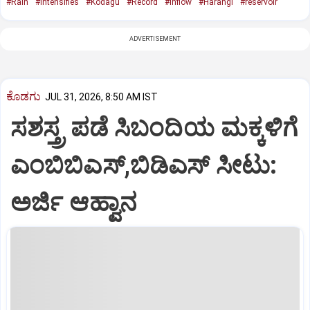
#Rain
#intensifies
#Kodagu
#Record
#inflow
#Harangi
#reservoir
ADVERTISEMENT
ಕೊಡಗು
JUL 31, 2026, 8:50 AM IST
ಸಶಸ್ತ್ರ ಪಡೆ ಸಿಬಂದಿಯ ಮಕ್ಕಳಿಗೆ
ಎಂಬಿಬಿಎಸ್‌,ಬಿಡಿಎಸ್‌ ಸೀಟು:
ಅರ್ಜಿ ಆಹ್ವಾನ