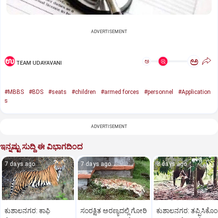
ADVERTISEMENT
ಅ
ಅ
TEAM UDAYAVANI
#MBBS
#BDS
#seats
#children
#armed forces
#personnel
#Application
s
ADVERTISEMENT
ಇನ್ನಷ್ಟು ಸುದ್ದಿ ಈ ವಿಭಾಗದಿಂದ
7 days ago
7 days ago
8 days ago
ಕುಶಾಲನಗರ: ಕಾಫಿ
ಸಂರಕ್ಷಿತ ಅರಣ್ಯದಲ್ಲಿ ಗೋರಿ
ಕುಶಾಲನಗರ: ತಪ್ಪಿಸಿಕೊ