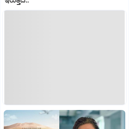
ಇರುತ್ತದೆ..