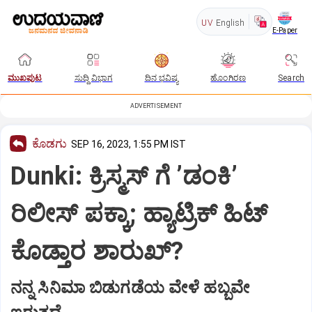
UV
English
E-Paper
ಮುಖಪುಟ
ಸುದ್ದಿ ವಿಭಾಗ
ದಿನ ಭವಿಷ್ಯ
ಹೊಂಗಿರಣ
Search
ADVERTISEMENT
ಕೊಡಗು
SEP 16, 2023, 1:55 PM IST
Dunki: ಕ್ರಿಸ್ಮಸ್‌ ಗೆ ʼಡಂಕಿʼ
ರಿಲೀಸ್ ಪಕ್ಕಾ; ಹ್ಯಾಟ್ರಿಕ್‌ ಹಿಟ್‌
ಕೊಡ್ತಾರ ಶಾರುಖ್?
ನನ್ನ ಸಿನಿಮಾ ಬಿಡುಗಡೆಯ ವೇಳೆ ಹಬ್ಬವೇ