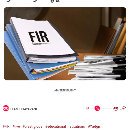
ADVERTISEMENT
ಅ
ಅ
TEAM UDAYAVANI
#FIR
#five
#prestigious
#educational institutions
#Yadgir