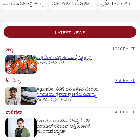
ಸಾಮಾನುಗಳು ಜಪ್ತಿ: ಜಿಲ್ಲಾ
ವರ್ಷ ಬಳಿಕ 17 ಮಂದಿಗೆ
ಪ್ರಕಟ: 17 ಮಂದಿಗೆ
ನ್ಯಾಯಾಲಯ ಆದೇಶ
ಜೀವಾವಧಿ ಶಿಕ್ಷೆ
ಜೀವಾವಧಿ ಶಿಕ್ಷೆ
LATEST NEWS
ರಾಜ್ಯ
10:20 PM IST
ಅಧಿವೇಶನದಲ್ಲಿ ಸರಕಾರಕ್ಕೆ "ಪ್ರತ್ಯಸ್ತ್ರ':
ಇಂದು ಬಿಜೆಪಿ ಸಭೆ
ಶಿವಮೊಗ್ಗ
9:50 PM IST
Agumbe: ಸರಣಿ ದನ ಕಳ್ಳತನ ಪ್ರಕರಣ:
ಸಿನಿಮೀಯ ಶೈಲಿಯಲ್ಲಿ ಆರೋಪಿಯನ್ನು
ಬಂಧಿಸಿದ ಪೊಲೀಸರು
ಬಾಲಿವುಡ್‌
9:10 PM IST
ಸಾಲ ಮರುಪಾವತಿಸದ ಹಿನ್ನೆಲೆ: ನಟ
ರಾಜಪಾಲ್ ಯಾದವ್‌ ಆಸ್ತಿ ಹರಾಜಿಗೆ
ಮುಂದಾದ ಬ್ಯಾಂಕ್