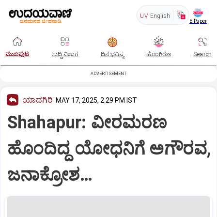
UV
English
E-Paper
ಮುಖಪುಟ
ಸುದ್ದಿ ವಿಭಾಗ
ದಿನ ಭವಿಷ್ಯ
ಹೊಂಗಿರಣ
Search
ADVERTISEMENT
ಯಾದಗಿರಿ
MAY 17, 2025, 2:29 PM IST
Shahapur: ವೀರಮರಣ
ಹೊಂದಿದ್ದ ಯೋಧನಿಗೆ ಅಗೌರವ,
ಜನಾಕ್ರೋಶ…