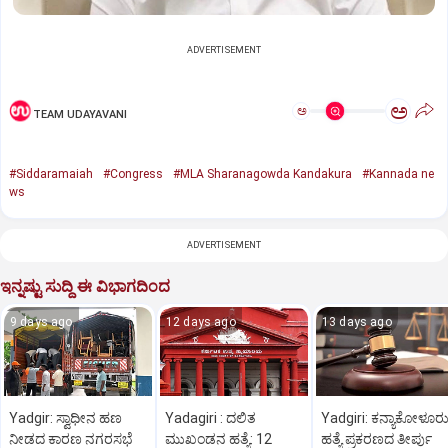
ADVERTISEMENT
ಅ
ಅ
TEAM UDAYAVANI
#Siddaramaiah
#Congress
#MLA Sharanagowda Kandakura
#Kannada ne
ws
ADVERTISEMENT
ಇನ್ನಷ್ಟು ಸುದ್ದಿ ಈ ವಿಭಾಗದಿಂದ
9 days ago
12 days ago
13 days ago
Yadgir: ಸ್ವಾಧೀನ ಹಣ
Yadagiri : ದಲಿತ
Yadgiri: ಕನ್ಯಾಕೋಳೂರ
ನೀಡದ ಕಾರಣ ನಗರಸಭೆ
ಮುಖಂಡನ ಹತ್ಯೆ: 12
ಹತ್ಯೆ ಪ್ರಕರಣದ ತೀರ್ಪು