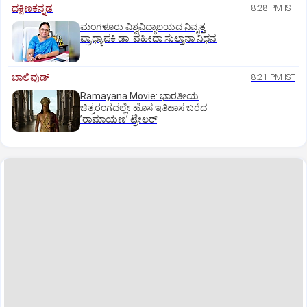
ದಕ್ಷಿಣಕನ್ನಡ
8:28 PM IST
ಮಂಗಳೂರು ವಿಶ್ವವಿದ್ಯಾಲಯದ ನಿವೃತ್ತ
ಪ್ರಾಧ್ಯಾಪಕಿ ಡಾ. ವಹೀದಾ ಸುಲ್ತಾನಾ ನಿಧನ
ಬಾಲಿವುಡ್‌
8:21 PM IST
Ramayana Movie: ಭಾರತೀಯ
ಚಿತ್ರರಂಗದಲ್ಲೇ ಹೊಸ ಇತಿಹಾಸ ಬರೆದ
ʼರಾಮಾಯಣʼ ಟ್ರೇಲರ್