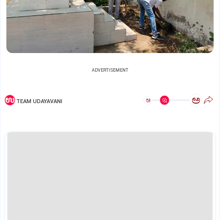
ADVERTISEMENT
ಅ
ಅ
TEAM UDAYAVANI