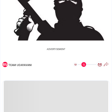
ADVERTISEMENT
ಅ
ಅ
TEAM UDAYAVANI