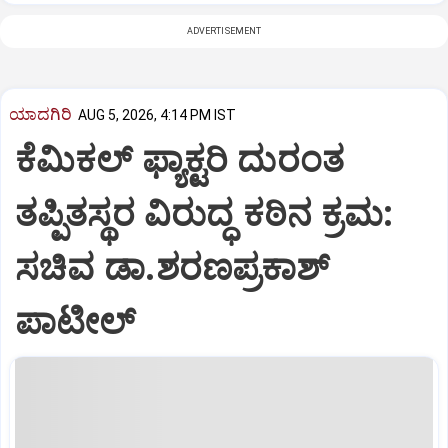
ADVERTISEMENT
ಯಾದಗಿರಿ
AUG 5, 2026, 4:14 PM IST
ಕೆಮಿಕಲ್ ಫ್ಯಾಕ್ಟರಿ ದುರಂತ
ತಪ್ಪಿತಸ್ಥರ ವಿರುದ್ಧ ಕಠಿನ ಕ್ರಮ:
ಸಚಿವ ಡಾ.ಶರಣಪ್ರಕಾಶ್
ಪಾಟೀಲ್