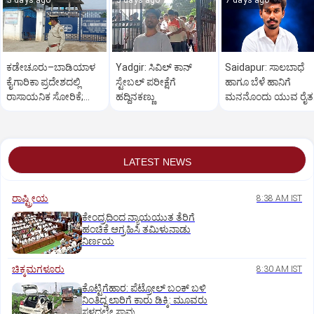
3 days ago
5 days ago
7 days ago
ಕಡೇಚೂರು–ಬಾಡಿಯಾಳ
Yadgir: ಸಿವಿಲ್ ಕಾನ್
Saidapur: ಸಾಲಬಾಧೆ
ಕೈಗಾರಿಕಾ ಪ್ರದೇಶದಲ್ಲಿ
ಸ್ಟೇಬಲ್ ಪರೀಕ್ಷೆಗೆ
ಹಾಗೂ ಬೆಳೆ ಹಾನಿಗೆ
ರಾಸಾಯನಿಕ ಸೋರಿಕೆ;
ಹದ್ದಿನಕಣ್ಣು
ಮನನೊಂದು ಯುವ ರೈತ
ಮೂವರು ಕಾರ್ಮಿಕರು
ಆತ್ಮಹತ್ಯೆ
ಸಾವು
LATEST NEWS
ರಾಷ್ಟ್ರೀಯ
8:38 AM IST
ಕೇಂದ್ರದಿಂದ ನ್ಯಾಯಯುತ ತೆರಿಗೆ
ಹಂಚಿಕೆ ಆಗ್ರಹಿಸಿ ತಮಿಳುನಾಡು
ನಿರ್ಣಯ
ಚಿಕ್ಕಮಗಳೂರು
8:30 AM IST
ಕೊಟ್ಟಿಗೆಹಾರ: ಪೆಟ್ರೋಲ್ ಬಂಕ್ ಬಳಿ
ನಿಂತಿದ್ದ ಲಾರಿಗೆ ಕಾರು ಡಿಕ್ಕಿ: ಮೂವರು
ಸ್ಥಳದಲ್ಲೇ ಸಾವು