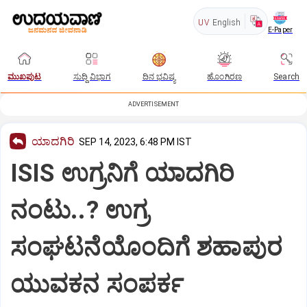
UV
English
E-Paper
ಮುಖಪುಟ
ಸುದ್ದಿ ವಿಭಾಗ
ದಿನ ಭವಿಷ್ಯ
ಹೊಂಗಿರಣ
Search
ADVERTISEMENT
ಯಾದಗಿರಿ
SEP 14, 2023, 6:48 PM IST
ISIS ಉಗ್ರನಿಗೆ ಯಾದಗಿರಿ
ನಂಟು..? ಉಗ್ರ
ಸಂಘಟನೆಯೊಂದಿಗೆ ಶಹಾಪುರ
ಯುವಕನ ಸಂಪರ್ಕ