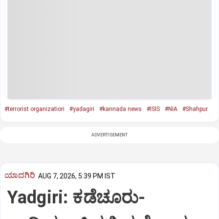
#terrorist organization
#yadagiri
#kannada news
#ISIS
#NIA
#Shahpur
ADVERTISEMENT
ಯಾದಗಿರಿ
AUG 7, 2026, 5:39 PM IST
Yadgiri: ಕಡೆಚೂರು-