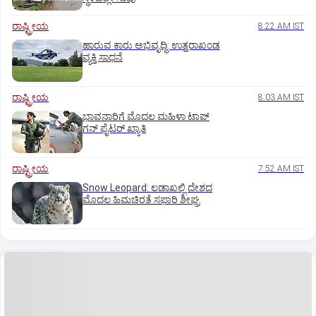
ರಾಷ್ಟ್ರೀಯ
8:22 AM IST
ಹಾರುವ ಕಾರು ಅಭಿವೃದ್ಧಿ: ಉತ್ತರಾಖಂಡ
ವ್ಯಕ್ತಿ ಸಾಧನೆ
ರಾಷ್ಟ್ರೀಯ
8:03 AM IST
ಭಾವನಾರಿಗೆ ಮೊದಲ ಮಹಿಳಾ ಟಾಪ್‌
ಗನ್‌ ಫೈಟರ್‌ ಖ್ಯಾತಿ
ರಾಷ್ಟ್ರೀಯ
7:52 AM IST
Snow Leopard: ಲಡಾಖಲ್ಲಿ ದೇಶದ
ಮೊದಲ ಹಿಮಚಿರತೆ ಸಫಾರಿ ಶೀಘ್ರ