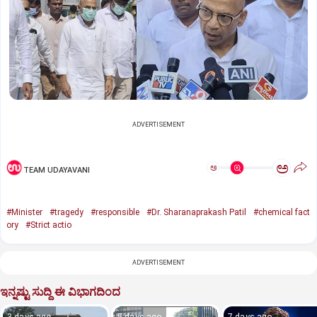
ADVERTISEMENT
ಅ
ಅ
TEAM UDAYAVANI
#Minister
#tragedy
#responsible
#Dr. Sharanaprakash Patil
#chemical fact
ory
#Strict actio
ADVERTISEMENT
ಇನ್ನಷ್ಟು ಸುದ್ದಿ ಈ ವಿಭಾಗದಿಂದ