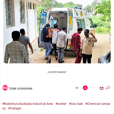
ADVERTISEMENT
ಅ
ಅ
TEAM UDAYAVANI
#Kadechuru-Badiyala Industrial Area
#worker
#Gas leak
#Chemical compa
ny
#Yadagiri