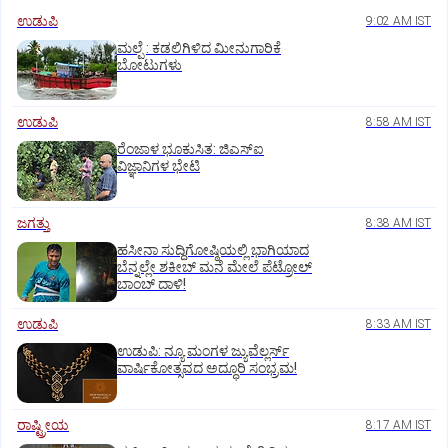
ಉಡುಪಿ
9:02 AM IST
ಮಲ್ಪೆ : ಕಡಲಿಗಿಳಿದ ಮೀನುಗಾರಿಕೆ
ಬೋಟುಗಳು
ಉಡುಪಿ
8:58 AM IST
ರೆಂಜಾಳ ಭೂಕುಸಿತ: ಜಿಎಸ್‌ಐ
ವಿಜ್ಞಾನಿಗಳ ಭೇಟಿ
ಜಗತ್ತು
8:38 AM IST
ಹಸೀನಾ ಸುದ್ದಿಗೋಷ್ಠಿಯಲ್ಲಿ ಭಾಗಿಯಾದ
ಬೆನ್ನಲ್ಲೇ ಶಕೀಬ್ ಮನೆ ಮೇಲೆ ಪೆಟ್ರೋಲ್
ಬಾಂಬ್ ದಾಳಿ!
ಉಡುಪಿ
8:33 AM IST
ಉಡುಪಿ: ನ್ಯೂ ಮಂಗಳ ಜ್ಯುವೆಲ್ಲರ್ಸ್
ವಾರ್ಷಿಕೋತ್ಸವದ ಅದ್ಧೂರಿ ಸಂಭ್ರಮ!
ರಾಷ್ಟ್ರೀಯ
8:17 AM IST