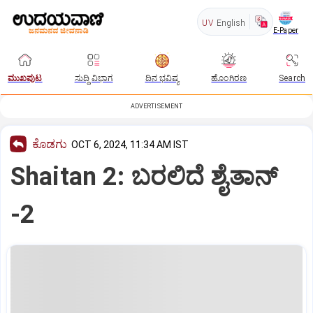
UV
English
E-Paper
ಮುಖಪುಟ
ಸುದ್ದಿ ವಿಭಾಗ
ದಿನ ಭವಿಷ್ಯ
ಹೊಂಗಿರಣ
Search
ADVERTISEMENT
ಕೊಡಗು
OCT 6, 2024, 11:34 AM IST
Shaitan 2: ಬರಲಿದೆ ಶೈತಾನ್‌
-2