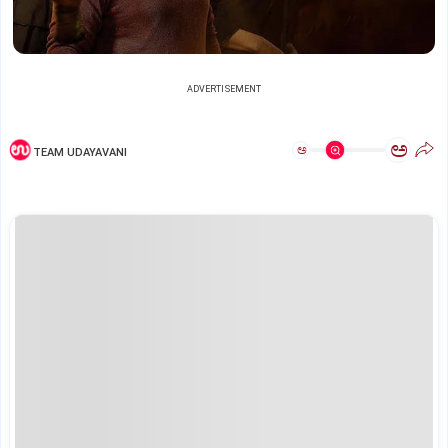
ADVERTISEMENT
ಅ
ಅ
TEAM UDAYAVANI