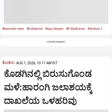
#kannada news
#Bollywood
#Ajay devgan
#R Madhavan
#Shaitan 2
ADVERTISEMENT
ಕೊಡಗು
AUG 1, 2026, 10:11 AM IST
ಕೊಡಗಿನಲ್ಲಿ ಬಿರುಸುಗೊಂಡ
ಮಳೆ:ಹಾರಂಗಿ ಜಲಾಶಯಕ್ಕೆ
ದಾಖಲೆಯ ಒಳಹರಿವು