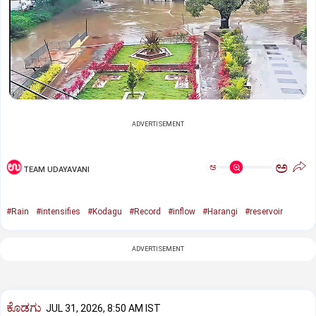
ADVERTISEMENT
ಅ
ಅ
TEAM UDAYAVANI
#Rain
#intensifies
#Kodagu
#Record
#inflow
#Harangi
#reservoir
ADVERTISEMENT
ಕೊಡಗು
JUL 31, 2026, 8:50 AM IST