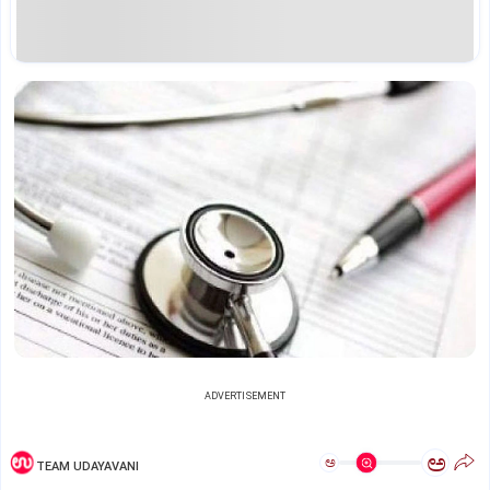
ADVERTISEMENT
ಅ
ಅ
TEAM UDAYAVANI