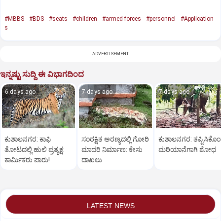
#MBBS
#BDS
#seats
#children
#armed forces
#personnel
#Application
s
ADVERTISEMENT
ಇನ್ನಷ್ಟು ಸುದ್ದಿ ಈ ವಿಭಾಗದಿಂದ
6 days ago
7 days ago
7 days ago
ಕುಶಾಲನಗರ: ಕಾಫಿ
ಸಂರಕ್ಷಿತ ಅರಣ್ಯದಲ್ಲಿ ಗೋರಿ
ಕುಶಾಲನಗರ: ತಪ್ಪಿಸಿಕೊ
ತೋಟದಲ್ಲಿ ಹುಲಿ ಪ್ರತ್ಯಕ್ಷ:
ಮಾದರಿ ನಿರ್ಮಾಣ: ಕೇಸು
ಮರಿಯಾನೆಗಾಗಿ ಶೋಧ
ಕಾರ್ಮಿಕರು ಪಾರು!
ದಾಖಲು
LATEST NEWS