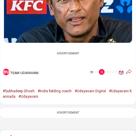
ADVERTISEMENT
ಅ
ಅ
TEAM UDAYAVANI
#Subhadeep Ghosh
#India fielding coach
#Udayavani Digital
#Udayavani K
annada
#Udayavani
ADVERTISEMENT