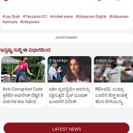
#Jay Shah
#Tanzania ICC
#cricket arena
#Udayavani Digital
#Udayavani
Kannada
#Udayavani
ADVERTISEMENT
ಇನ್ನಷ್ಟು ಸುದ್ದಿ ಈ ವಿಭಾಗದಿಂದ
3 days ago
3 days ago
3 days ago
Anti-Corruption Code:
ಇಡೀ ವ್ಯವಸ್ಥೆಯೇ ಅವರನ್ನು
INDvsSL: ಬುಮ್ರಾ
ಕ್ರಿಕೆಟಿಗ ಅಖಿಲೇಶ್‌ ರೆಡ್ಡಿಗೆ 8
ರಕ್ಷಿಸುತ್ತದೆ: ಬ್ರಿಜ್ ಭೂಷಣ್
ಬದಲಿಗೆ ಟೆಸ್ಟ್‌ ತಂಡಕ್ಕೆ
ವರ್ಷಗಳ ಕಾಲ ನಿಷೇಧ
ಖುಲಾಸೆಗೆ ವಿನೇಶ್
ಹೊಸ ವೇಗಿಯನ್ನು
ಹೇರಿದ ಐಸಿಸಿ
ಫೋಗಟ್ ಆಕ್ರೋಶ
ಹೆಸರಿಸಿದ ಬಿಸಿಸಿಐ
LATEST NEWS