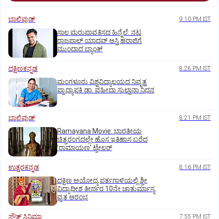
ಬಾಲಿವುಡ್‌
9:10 PM IST
ಸಾಲ ಮರುಪಾವತಿಸದ ಹಿನ್ನೆಲೆ: ನಟ
ರಾಜಪಾಲ್ ಯಾದವ್‌ ಆಸ್ತಿ ಹರಾಜಿಗೆ
ಮುಂದಾದ ಬ್ಯಾಂಕ್
ದಕ್ಷಿಣಕನ್ನಡ
8:28 PM IST
ಮಂಗಳೂರು ವಿಶ್ವವಿದ್ಯಾಲಯದ ನಿವೃತ್ತ
ಪ್ರಾಧ್ಯಾಪಕಿ ಡಾ. ವಹೀದಾ ಸುಲ್ತಾನಾ ನಿಧನ
ಬಾಲಿವುಡ್‌
8:21 PM IST
Ramayana Movie: ಭಾರತೀಯ
ಚಿತ್ರರಂಗದಲ್ಲೇ ಹೊಸ ಇತಿಹಾಸ ಬರೆದ
ʼರಾಮಾಯಣʼ ಟ್ರೇಲರ್
ಉತ್ತರಕನ್ನಡ
8:16 PM IST
ದಕ್ಷಿಣ ಅಯೋಧ್ಯ ಪರ್ತಗಾಳಿಯಲ್ಲಿ ಶ್ರೀ
ವಿದ್ಯಾಧೀಶ ತೀರ್ಥರ 10ನೇ ಚಾತುರ್ಮಾಸ್ಯ
ವ್ರತ ಆರಂಭ
ಸೌತ್‌ ಸಿನಿಮಾ
7:55 PM IST