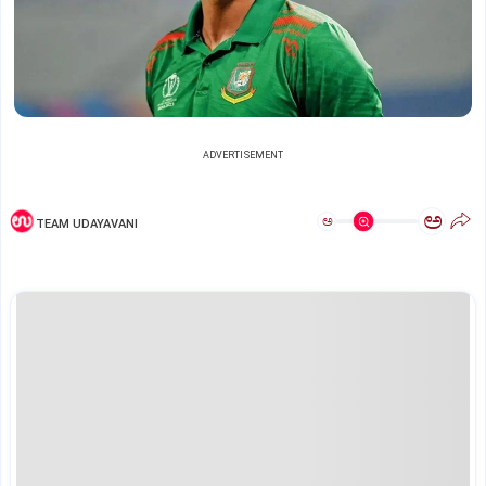
ADVERTISEMENT
ಅ
ಅ
TEAM UDAYAVANI