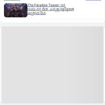
The Paradise Teaser: ನನ್ನ
ಭೂಮಿ,ನನ್ನ ದೇಶ.. ಎನ್ನುತ್ತಾ ರಕ್ತಸಿಕ್ತವಾಗಿ
ಅಬ್ಬರಿಸಿದ ನಾನಿ