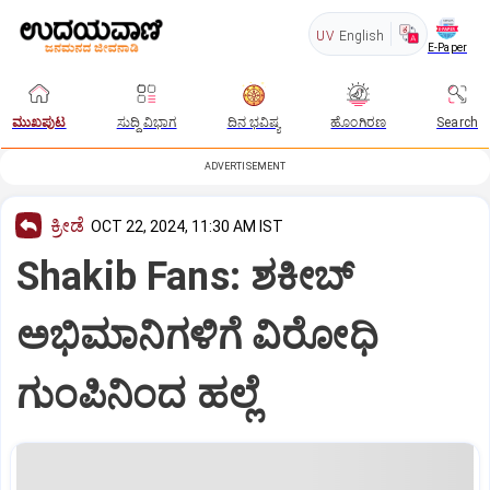
UV
English
E-Paper
ಮುಖಪುಟ
ಸುದ್ದಿ ವಿಭಾಗ
ದಿನ ಭವಿಷ್ಯ
ಹೊಂಗಿರಣ
Search
ADVERTISEMENT
ಕ್ರೀಡೆ
OCT 22, 2024, 11:30 AM IST
Shakib Fans: ಶಕೀಬ್‌
ಅಭಿಮಾನಿಗಳಿಗೆ ವಿರೋಧಿ
ಗುಂಪಿನಿಂದ ಹಲ್ಲೆ