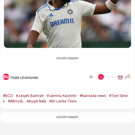
ADVERTISEMENT
ಅ
ಅ
TEAM UDAYAVANI
#BCCI
#Jasprit Bumrah
#Jammu Kashmir
#Kannada news
#Test Serie
s
#INDvsSL
#Auqib Nabi
#Sri Lanka Tests
ADVERTISEMENT