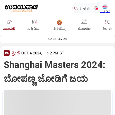
UV
English
E-Paper
ಮುಖಪುಟ
ಸುದ್ದಿ ವಿಭಾಗ
ದಿನ ಭವಿಷ್ಯ
ಹೊಂಗಿರಣ
Search
ADVERTISEMENT
ಕ್ರೀಡೆ
OCT 4, 2024, 11:12 PM IST
Shanghai Masters 2024:
ಬೋಪಣ್ಣ ಜೋಡಿಗೆ ಜಯ