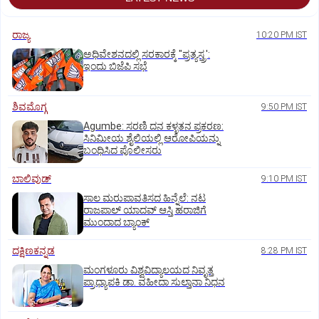
ರಾಜ್ಯ
10:20 PM IST
ಅಧಿವೇಶನದಲ್ಲಿ ಸರಕಾರಕ್ಕೆ "ಪ್ರತ್ಯಸ್ತ್ರ':
ಇಂದು ಬಿಜೆಪಿ ಸಭೆ
ಶಿವಮೊಗ್ಗ
9:50 PM IST
Agumbe: ಸರಣಿ ದನ ಕಳ್ಳತನ ಪ್ರಕರಣ:
ಸಿನಿಮೀಯ ಶೈಲಿಯಲ್ಲಿ ಆರೋಪಿಯನ್ನು
ಬಂಧಿಸಿದ ಪೊಲೀಸರು
ಬಾಲಿವುಡ್‌
9:10 PM IST
ಸಾಲ ಮರುಪಾವತಿಸದ ಹಿನ್ನೆಲೆ: ನಟ
ರಾಜಪಾಲ್ ಯಾದವ್‌ ಆಸ್ತಿ ಹರಾಜಿಗೆ
ಮುಂದಾದ ಬ್ಯಾಂಕ್
ದಕ್ಷಿಣಕನ್ನಡ
8:28 PM IST
ಮಂಗಳೂರು ವಿಶ್ವವಿದ್ಯಾಲಯದ ನಿವೃತ್ತ
ಪ್ರಾಧ್ಯಾಪಕಿ ಡಾ. ವಹೀದಾ ಸುಲ್ತಾನಾ ನಿಧನ