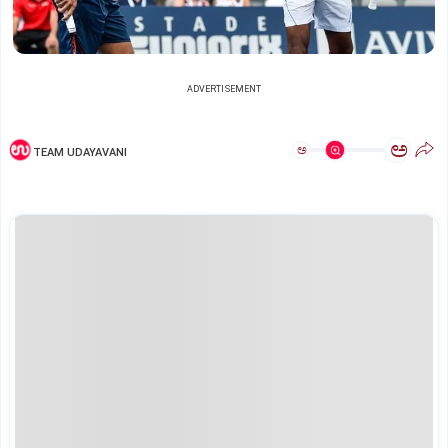
ADVERTISEMENT
ಅ
ಅ
TEAM UDAYAVANI