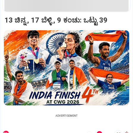
13 ಚಿನ್ನ , 17 ಬೆಳ್ಳಿ , 9 ಕಂಚು: ಒಟ್ಟು 39
ADVERTISEMENT