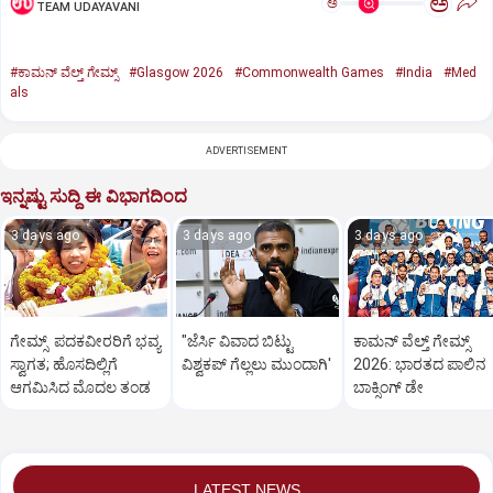
ಅ
ಅ
TEAM UDAYAVANI
#ಕಾಮನ್ ವೆಲ್ತ್ ಗೇಮ್ಸ್
#Glasgow 2026
#Commonwealth Games
#India
#Med
als
ADVERTISEMENT
ಇನ್ನಷ್ಟು ಸುದ್ದಿ ಈ ವಿಭಾಗದಿಂದ
3 days ago
3 days ago
3 days ago
ಗೇಮ್ಸ್‌ ಪದಕವೀರರಿಗೆ ಭವ್ಯ
"ಜೆರ್ಸಿ ವಿವಾದ ಬಿಟ್ಟು
ಕಾಮನ್​​​ ವೆಲ್ತ್ ಗೇಮ್ಸ್‌
ಸ್ವಾಗತ; ಹೊಸದಿಲ್ಲಿಗೆ
ವಿಶ್ವಕಪ್‌ ಗೆಲ್ಲಲು ಮುಂದಾಗಿ'
2026: ಭಾರತದ ಪಾಲಿನ
ಆಗಮಿಸಿದ ಮೊದಲ ತಂಡ
ಬಾಕ್ಸಿಂಗ್‌ ಡೇ
LATEST NEWS