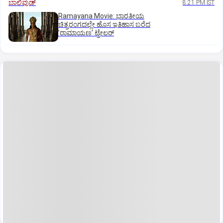
ಬಾಲಿವುಡ್‌
8:21 PM IST
Ramayana Movie: ಭಾರತೀಯ
ಚಿತ್ರರಂಗದಲ್ಲೇ ಹೊಸ ಇತಿಹಾಸ ಬರೆದ
ʼರಾಮಾಯಣʼ ಟ್ರೇಲರ್