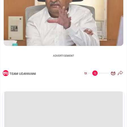
ADVERTISEMENT
ಅ
ಅ
TEAM UDAYAVANI