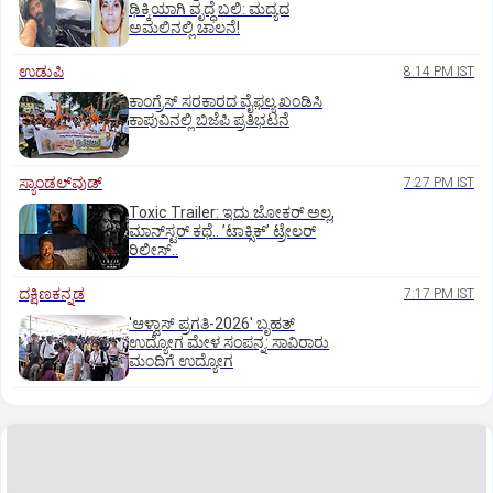
ಢಿಕ್ಕಿಯಾಗಿ ವೃದ್ಧೆ ಬಲಿ: ಮದ್ಯದ
ಅಮಲಿನಲ್ಲಿ ಚಾಲನೆ!
ಉಡುಪಿ
8:14 PM IST
ಕಾಂಗ್ರೆಸ್ ಸರಕಾರದ ವೈಫಲ್ಯ ಖಂಡಿಸಿ
ಕಾಪುವಿನಲ್ಲಿ ಬಿಜೆಪಿ ಪ್ರತಿಭಟನೆ
ಸ್ಯಾಂಡಲ್‌ವುಡ್‌
7:27 PM IST
Toxic Trailer: ಇದು ಜೋಕರ್‌ ಅಲ್ಲ,
ಮಾನ್‌ಸ್ಟರ್‌ ಕಥೆ.. ʼಟಾಕ್ಸಿಕ್‌ʼ ಟ್ರೇಲರ್‌
ರಿಲೀಸ್..
ದಕ್ಷಿಣಕನ್ನಡ
7:17 PM IST
'ಆಳ್ವಾಸ್‌ ಪ್ರಗತಿ-2026' ಬೃಹತ್
ಉದ್ಯೋಗ ಮೇಳ ಸಂಪನ್ನ: ಸಾವಿರಾರು
ಮಂದಿಗೆ ಉದ್ಯೋಗ