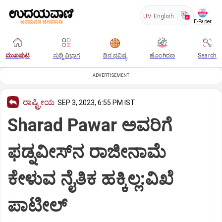
UV
English
E-Paper
ಮುಖಪುಟ
ಸುದ್ದಿ ವಿಭಾಗ
ದಿನ ಭವಿಷ್ಯ
ಹೊಂಗಿರಣ
Search
ADVERTISEMENT
ರಾಷ್ಟ್ರೀಯ
SEP 3, 2023, 6:55 PM IST
Sharad Pawar ಅವರಿಗೆ
ಫಡ್ನವೀಸ್‌ನ ರಾಜೀನಾಮೆ
ಕೇಳುವ ನೈತಿಕ ಹಕ್ಕಿಲ್ಲ:ವಿಖೆ
ಪಾಟೀಲ್‌