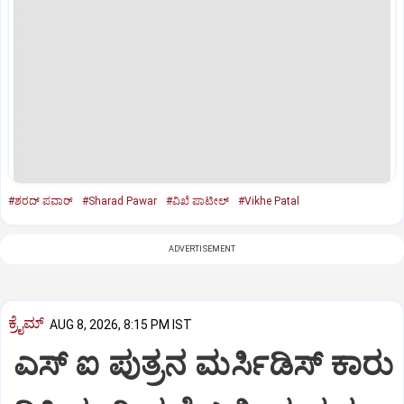
#ಶರದ್‌ ಪವಾರ್‌
#Sharad Pawar
#ವಿಖೆ ಪಾಟೀಲ್‌
#Vikhe Patal
ADVERTISEMENT
ಕ್ರೈಮ್
AUG 8, 2026, 8:15 PM IST
ಎಸ್ ಐ ಪುತ್ರನ ಮರ್ಸಿಡಿಸ್‌ ಕಾರು