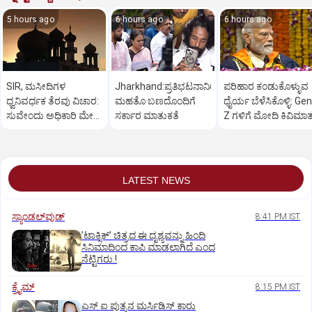
5 hours ago
6 hours ago
6 hours ago
SIR, ಮಸೀದಿಗಳ
Jharkhand:ಪ್ರತಿಭಟನಾನಿರತ
ಪರಿಹಾರ ಕಂಡುಕೊಳ್ಳುವ
ಧ್ವನಿವರ್ಧಕ ತೆರವು ವಿಚಾರ:
ಮಹತೊ ಬಣದೊಂದಿಗೆ
ಧೈರ್ಯ ಬೆಳೆಸಿಕೊಳ್ಳಿ: Gen
ಸುವೇಂದು ಅಧಿಕಾರಿ ಮೇಲೆ
ಸರ್ಕಾರ ಮಾತುಕತೆ
Z ಗಳಿಗೆ ಮೋದಿ ಕಿವಿಮಾ
ಒತ್ತಡ
LATEST NEWS
ಸ್ಯಾಂಡಲ್‌ವುಡ್‌
8:41 PM IST
ʼಟಾಕ್ಸಿಕ್‌ʼ ಚಿತ್ರದ ಈ ದೃಶ್ಯವನ್ನು ಹಿಂದಿ
ಸಿನಿಮಾದಿಂದ ಕಾಪಿ ಮಾಡಲಾಗಿದೆ ಎಂದ
ನೆಟ್ಟಿಗರು.!
ಕ್ರೈಮ್
8:15 PM IST
ಎಸ್ ಐ ಪುತ್ರನ ಮರ್ಸಿಡಿಸ್‌ ಕಾರು