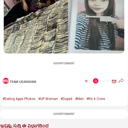
ADVERTISEMENT
ಅ
ಅ
TEAM UDAYAVANI
#Dating Apps Photos
#UP Woman
#Duped
#Men
#Rs 6 Crore
ADVERTISEMENT
ಇನ್ನಷ್ಟು ಸುದ್ದಿ ಈ ವಿಭಾಗದಿಂದ