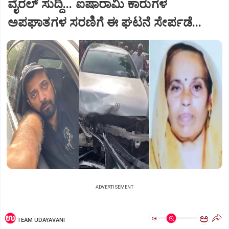
ವೈರಲ್ ಸುದ್ದಿ... ಐಷಾರಾಮಿ ಕಾರುಗಳ
ಅಪಘಾತಗಳ ಸರಣಿಗೆ ಈ ಘಟನೆ ಸೇರ್ಪಡೆ...
ADVERTISEMENT
ಅ
ಅ
TEAM UDAYAVANI