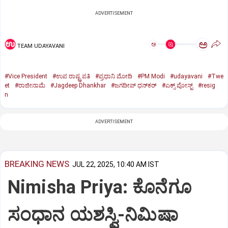
ADVERTISEMENT
ಅ
ಅ
TEAM UDAYAVANI
#Vice President
#ಉಪ ರಾಷ್ಟ್ರಪತಿ
#ಪ್ರಧಾನಿ ಮೋದಿ
#PM Modi
#udayavani
#Twe
et
#ರಾಜೀನಾಮೆ
#Jagdeep Dhankhar
#ಜಗದೀಪ್‌ ಧನ್‌ಕರ್‌
#ಎಕ್ಸ್‌ ಪೋಸ್ಟ್
#resig
n
ADVERTISEMENT
BREAKING NEWS
JUL 22, 2025, 10:40 AM IST
Nimisha Priya: ಕೊನೆಗೂ
ಸಂಧಾನ ಯಶಸ್ವಿ-ನಿಮಿಷಾ