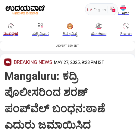
UV
English
E-Paper
ಮುಖಪುಟ
ಸುದ್ದಿ ವಿಭಾಗ
ದಿನ ಭವಿಷ್ಯ
ಹೊಂಗಿರಣ
Search
ADVERTISEMENT
BREAKING NEWS
MAY 27, 2025, 9:23 PM IST
Mangaluru: ಕದ್ರಿ
ಪೊಲೀಸರಿಂದ ಶರಣ್‌
ಪಂಪ್‌ವೆಲ್ ಬಂಧನ:ಠಾಣೆ
ಎದುರು ಜಮಾಯಿಸಿದ