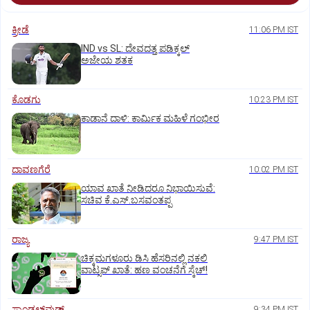
ಕ್ರೀಡೆ
11:06 PM IST
IND vs SL: ದೇವದತ್ತ ಪಡಿಕ್ಕಲ್‌
ಅಜೇಯ ಶತಕ
ಕೊಡಗು
10:23 PM IST
ಕಾಡಾನೆ ದಾಳಿ: ಕಾರ್ಮಿಕ ಮಹಿಳೆ ಗಂಭೀರ
ದಾವಣಗೆರೆ
10:02 PM IST
ಯಾವ ಖಾತೆ ನೀಡಿದರೂ ನಿಭಾಯಿಸುವೆ:
ಸಚಿವ ಕೆ.ಎಸ್.ಬಸವಂತಪ್ಪ
ರಾಜ್ಯ
9:47 PM IST
ಚಿಕ್ಕಮಗಳೂರು ಡಿಸಿ ಹೆಸರಿನಲ್ಲಿ ನಕಲಿ
ವಾಟ್ಸಪ್ ಖಾತೆ: ಹಣ ವಂಚನೆಗೆ ಸ್ಕೆಚ್!
ಸ್ಯಾಂಡಲ್‌ವುಡ್‌
9:34 PM IST