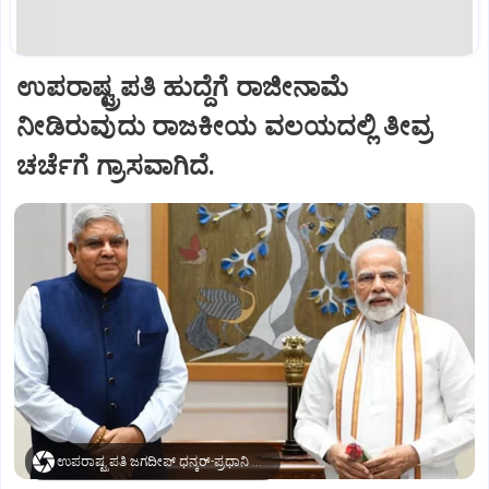
ಉಪರಾಷ್ಟ್ರಪತಿ ಹುದ್ದೆಗೆ ರಾಜೀನಾಮೆ
ನೀಡಿರುವುದು ರಾಜಕೀಯ ವಲಯದಲ್ಲಿ ತೀವ್ರ
ಚರ್ಚೆಗೆ ಗ್ರಾಸವಾಗಿದೆ.
ಉಪರಾಷ್ಟ್ರಪತಿ ಜಗದೀಪ್‌ ಧನ್ಕರ್-ಪ್ರಧಾನಿ ಮೋದಿ