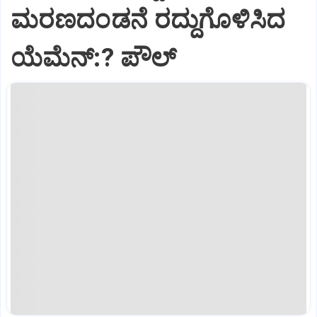
ಮರಣದಂಡನೆ ರದ್ದುಗೊಳಿಸಿದ
ಯೆಮೆನ್:? ಪೌಲ್