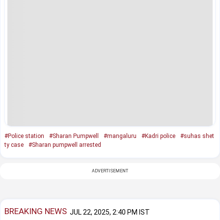
#Police station
#Sharan Pumpwell
#mangaluru
#Kadri police
#suhas shet
ty case
#Sharan pumpwell arrested
ADVERTISEMENT
BREAKING NEWS
JUL 22, 2025, 2:40 PM IST