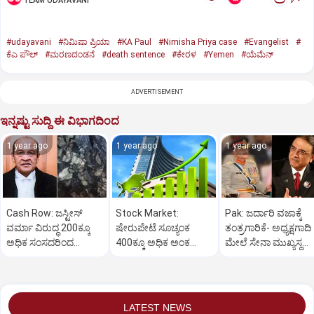
TEAM UDAYAVANI
#udayavani
#ನಿಮಿಷಾ ಪ್ರಿಯಾ
#KA Paul
#Nimisha Priya case
#Evangelist
#
ಕೆಎ ಪೌಲ್
#ಮರಣದಂಡನೆ
#death sentence
#ಕೇರಳ
#Yemen
#ಯೆಮೆನ್‌
ADVERTISEMENT
ಇನ್ನಷ್ಟು ಸುದ್ದಿ ಈ ವಿಭಾಗದಿಂದ
1 year ago
1 year ago
1 year ago
Cash Row: ಜಸ್ಟೀಸ್‌
Stock Market:
Pak: ಜರ್ದಾರಿ ವಜಾಕ್ಕೆ
ವರ್ಮಾ ವಿರುದ್ಧ 200ಕ್ಕೂ
ಷೇರುಪೇಟೆ ಸೂಚ್ಯಂಕ
ತಂತ್ರಗಾರಿಕೆ- ಅಧ್ಯಕ್ಷಗಾದಿ
ಅಧಿಕ ಸಂಸದರಿಂದ
400ಕ್ಕೂ ಅಧಿಕ ಅಂಕ
ಮೇಲೆ ಸೇನಾ ಮುಖ್ಯಸ್ಥ
ಮಹಾಭಿಯೋಗಕ್ಕೆ
ಜಿಗಿತ-ದಿನಾಂತ್ಯದ
ಮುನೀರ್ ಚಿತ್ತ!
ಕೋರಿಕೆ…
ವಹಿವಾಟು ಅಂತ್ಯ
LATEST NEWS