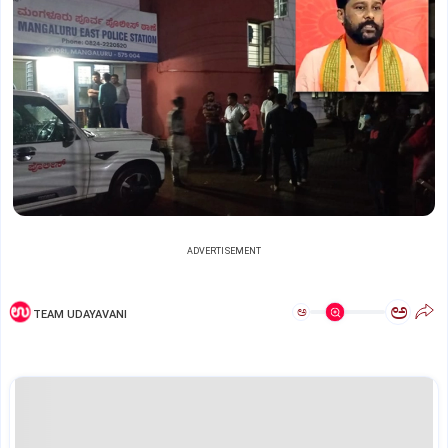
ADVERTISEMENT
ಅ
ಅ
TEAM UDAYAVANI