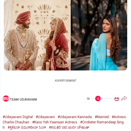
ADVERTISEMENT
ಅ
ಅ
TEAM UDAYAVANI
#Udayavani Digital
#Udayavani
#Udayavani Kannada
#Married
#Actress
Charlie Chauhan
#Kaisi Yeh Yaariaan Actress
#Cricketer Ramandeep Sing
h
#ಕ್ರಿಕೆಟರ್‌ ರಮನ್‌ದೀಪ್‌ ಸಿಂಗ್
#ಕಿರುತೆರೆ ನಟಿ ಚಾರ್ಲಿ ಚೌಹಾಣ್