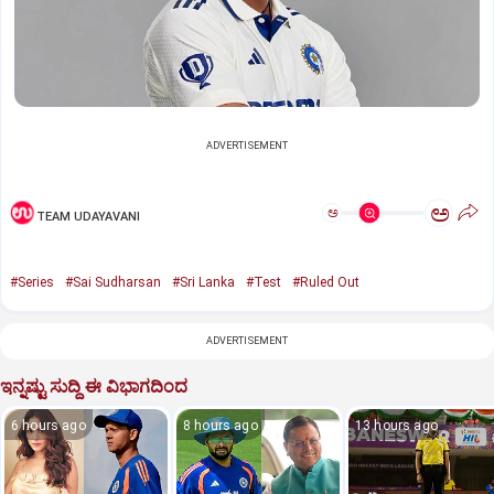
ADVERTISEMENT
ಅ
ಅ
TEAM UDAYAVANI
#Series
#Sai Sudharsan
#Sri Lanka
#Test
#Ruled Out
ADVERTISEMENT
ಇನ್ನಷ್ಟು ಸುದ್ದಿ ಈ ವಿಭಾಗದಿಂದ
6 hours ago
8 hours ago
13 hours ago