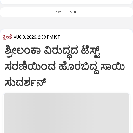
ADVERTISEMENT
ಕ್ರೀಡೆ
AUG 8, 2026, 2:59 PM IST
ಶ್ರೀಲಂಕಾ ವಿರುದ್ಧದ ಟೆಸ್ಟ್
ಸರಣಿಯಿಂದ ಹೊರಬಿದ್ದ ಸಾಯಿ
ಸುದರ್ಶನ್