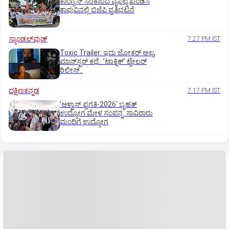
ಕಾಂಗ್ರೆಸ್ ಸರಕಾರದ ವೈಫಲ್ಯ ಖಂಡಿಸಿ
ಕಾಪುವಿನಲ್ಲಿ ಬಿಜೆಪಿ ಪ್ರತಿಭಟನೆ
ಸ್ಯಾಂಡಲ್‌ವುಡ್‌
7:27 PM IST
Toxic Trailer: ಇದು ಜೋಕರ್‌ ಅಲ್ಲ,
ಮಾನ್‌ಸ್ಟರ್‌ ಕಥೆ.. ʼಟಾಕ್ಸಿಕ್‌ʼ ಟ್ರೇಲರ್‌
ರಿಲೀಸ್..
ದಕ್ಷಿಣಕನ್ನಡ
7:17 PM IST
'ಆಳ್ವಾಸ್‌ ಪ್ರಗತಿ-2026' ಬೃಹತ್
ಉದ್ಯೋಗ ಮೇಳ ಸಂಪನ್ನ: ಸಾವಿರಾರು
ಮಂದಿಗೆ ಉದ್ಯೋಗ