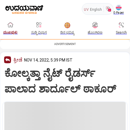
UV
English
E-Paper
ಮುಖಪುಟ
ಸುದ್ದಿ ವಿಭಾಗ
ದಿನ ಭವಿಷ್ಯ
ಹೊಂಗಿರಣ
Search
ADVERTISEMENT
ಕ್ರೀಡೆ
NOV 14, 2022, 5:39 PM IST
ಕೋಲ್ಕತ್ತಾ ನೈಟ್ ರೈಡರ್ಸ್
ಪಾಲಾದ ಶಾರ್ದೂಲ್ ಠಾಕೂರ್