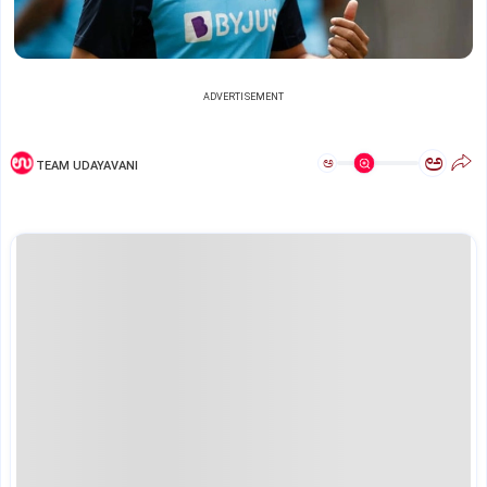
ADVERTISEMENT
ಅ
ಅ
TEAM UDAYAVANI