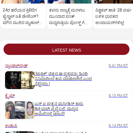
24ರ ಹರೆಯದ ಕ್ರಿಕೆಟಿಗ
ತವರು ರಾಜ್ಯಕ್ಕೆ ಮರಳಲು
ವಿಶ್ವಕಪ್‌ ಹಾಕಿ: 28 ವರ್ಷ
ಜೈಸ್ವಾಲ್‌ ಜತೆ ಡೇಟಿಂಗ್?:‌
ಮುಂದಾದ ಪಂತ್:‌
ಬಳಿಕ ಭಾರತದ
ಮೌನ ಮುರಿದ ಮೃಣಾಲ್‌
ಮಧ್ಯರಾತ್ರಿಯ ಪೋಸ್ಟ್‌ ಗೆ
ಅಂಪಾಯರ್‌ಗಳಿಲ್ಲ!
ಠಾಕೂರ್
ಸಿಎಂ ಧಾಮಿ ಪ್ರತಿಕ್ರಿಯೆ
LATEST NEWS
ಸ್ಯಾಂಡಲ್‌ವುಡ್‌
8:41 PM IST
ʼಟಾಕ್ಸಿಕ್‌ʼ ಚಿತ್ರದ ಈ ದೃಶ್ಯವನ್ನು ಹಿಂದಿ
ಸಿನಿಮಾದಿಂದ ಕಾಪಿ ಮಾಡಲಾಗಿದೆ ಎಂದ
ನೆಟ್ಟಿಗರು.!
ಕ್ರೈಮ್
8:15 PM IST
ಎಸ್ ಐ ಪುತ್ರನ ಮರ್ಸಿಡಿಸ್‌ ಕಾರು
ಢಿಕ್ಕಿಯಾಗಿ ವೃದ್ಧೆ ಬಲಿ: ಮದ್ಯದ
ಅಮಲಿನಲ್ಲಿ ಚಾಲನೆ!
ಉಡುಪಿ
8:14 PM IST