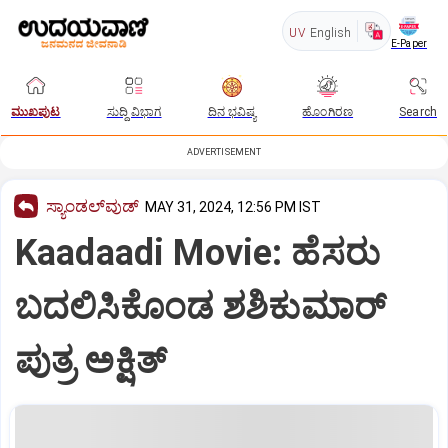
UV
English
E-Paper
ಮುಖಪುಟ
ಸುದ್ದಿ ವಿಭಾಗ
ದಿನ ಭವಿಷ್ಯ
ಹೊಂಗಿರಣ
Search
ADVERTISEMENT
ಸ್ಯಾಂಡಲ್‌ವುಡ್‌
MAY 31, 2024, 12:56 PM IST
Kaadaadi Movie: ಹೆಸರು
ಬದಲಿಸಿಕೊಂಡ ಶಶಿಕುಮಾರ್‌
ಪುತ್ರ ಅಕ್ಷಿತ್‌