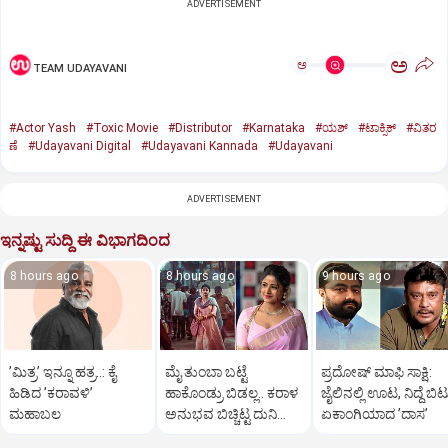
ADVERTISEMENT
ಅ
ಅ
TEAM UDAYAVANI
#Actor Yash
#Toxic Movie
#Distributor
#Karnataka
#ಯಶ್‌
#ಟಾಕ್ಸಿಕ್‌
#ವಿತರ
ಣೆ
#Udayavani Digital
#Udayavani Kannada
#Udayavani
ADVERTISEMENT
ಇನ್ನಷ್ಟು ಸುದ್ದಿ ಈ ವಿಭಾಗದಿಂದ
8 hours ago
8 hours ago
9 hours ago
ʼಮಿತ್ರʼ ಇನ್ನೂ ಹತ್ರ..: ಕೈ
ಮೈ ತುಂಬಾ ಬಟ್ಟೆ
ಪ್ರದೋಷ್‌ ಮಾಫಿ ಸಾಕ್ಷಿ:
ಹಿಡಿದ ʼಕರಾವಳಿʼ
ಹಾಕೊಂಡ್ರು ಬಿಡಲ್ಲ.. ಕರಾಳ
ಜೈಲಿನಲ್ಲಿ ಊಟ, ನಿದ್ದೆ ಬಿಟ್
ಮಹಾಬಲ
ಅನುಭವ ಬಿಚ್ಚಿಟ್ಟ ದುನಿಯಾ
ಏಕಾಂಗಿಯಾದ ʼದಾಸʼ
ವಿಜಿ ಪುತ್ರಿ