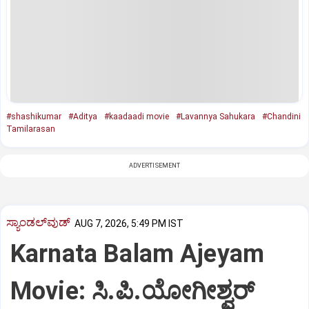
#shashikumar
#Aditya
#kaadaadi movie
#Lavannya Sahukara
#Chandini
Tamilarasan
ADVERTISEMENT
ಸ್ಯಾಂಡಲ್‌ವುಡ್‌
AUG 7, 2026, 5:49 PM IST
Karnata Balam Ajeyam
Movie: ಸಿ.ಪಿ.ಯೋಗೀಶ್ವರ್‌