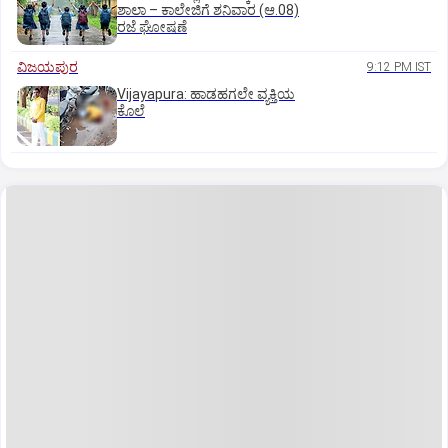
ಶಾಲಾ – ಕಾಲೇಜಿಗೆ ಶನಿವಾರ (ಆ.08)
ರಜೆ ಘೋಷಣೆ
ವಿಜಯಪುರ
9:12 PM IST
Vijayapura: ಹಾಡಹಗಲೇ ವ್ಯಕ್ತಿಯ
ಕೊಲೆ