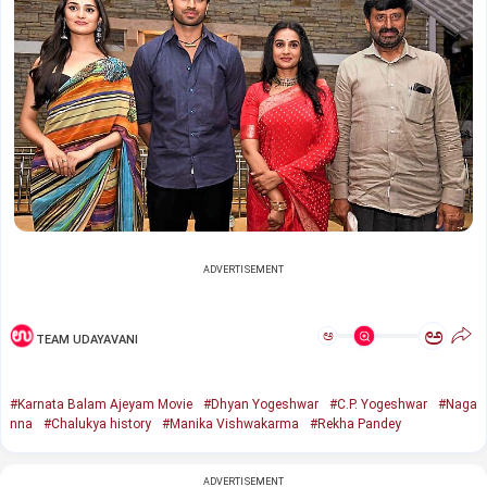
ADVERTISEMENT
ಅ
ಅ
TEAM UDAYAVANI
#Karnata Balam Ajeyam Movie
#Dhyan Yogeshwar
#C.P. Yogeshwar
#Naga
nna
#Chalukya history
#Manika Vishwakarma
#Rekha Pandey
ADVERTISEMENT