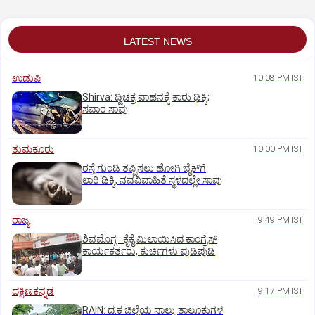
LATEST NEWS
ಉಡುಪಿ
10:08 PM IST
Shirva: ದ್ವಿಚಕ್ರ ವಾಹನಕ್ಕೆ ಕಾರು ಢಿಕ್ಕಿ;
ಸವಾರ ಸಾವು
ತುಮಕೂರು
10:00 PM IST
ರಸ್ತೆ ಗುಂಡಿ ತಪ್ಪಿಸಲು ಹೋಗಿ ಬೈಕ್‌ಗೆ
ಲಾರಿ ಡಿಕ್ಕಿ, ನವವಿವಾಹಿತೆ ಸ್ಥಳದಲ್ಲೇ ಸಾವು
ರಾಜ್ಯ
9:49 PM IST
ಶಿವಮೊಗ್ಗ : ಕೈಕೈ ಮಿಲಾಯಿಸಿದ ಕಾಂಗ್ರೆಸ್
ಕಾರ್ಯಕರ್ತರು, ಕುರ್ಚಿಗಳು ಪುಡಿಪುಡಿ
ದಕ್ಷಿಣಕನ್ನಡ
9:17 PM IST
RAIN: ದ.ಕ ಜಿಲ್ಲೆಯ ನಾಲ್ಕು ತಾಲೂಕುಗಳ