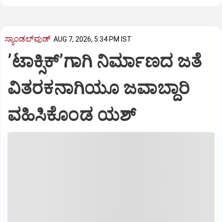
ಸ್ಯಾಂಡಲ್‌ವುಡ್‌
AUG 7, 2026, 5:34 PM IST
ʼಟಾಕ್ಸಿಕ್‌ʼಗಾಗಿ ನಿರ್ಮಾಣದ ಜತೆ
ವಿತರಕನಾಗಿಯೂ ಜವಾಬ್ದಾರಿ
ವಹಿಸಿಕೊಂಡ ಯಶ್