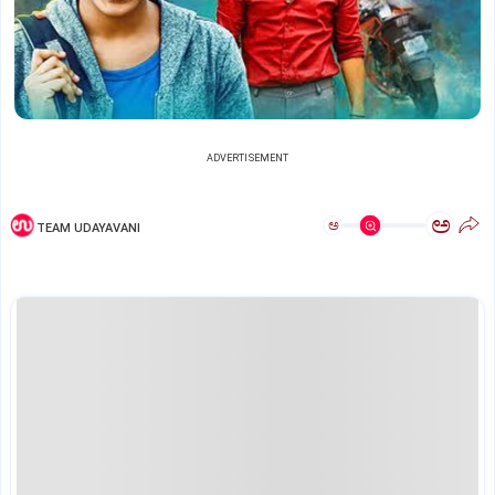
ADVERTISEMENT
ಅ
ಅ
TEAM UDAYAVANI