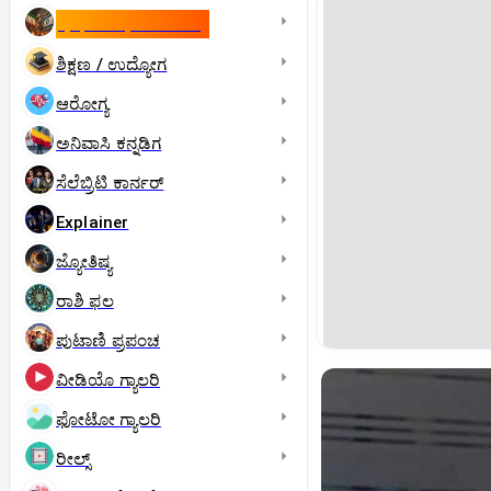
ಇಸ್ರೇಲ್- ಇರಾನ್‌ ಯುದ್ಧ
ಶಿಕ್ಷಣ / ಉದ್ಯೋಗ
ಆರೋಗ್ಯ
ಅನಿವಾಸಿ ಕನ್ನಡಿಗ
ಸೆಲೆಬ್ರಿಟಿ ಕಾರ್ನರ್‌
Explainer
ಜ್ಯೋತಿಷ್ಯ
ರಾಶಿ ಫಲ
ಪುಟಾಣಿ ಪ್ರಪಂಚ
ವೀಡಿಯೊ ಗ್ಯಾಲರಿ
ಫೋಟೋ ಗ್ಯಾಲರಿ
ರೀಲ್ಸ್