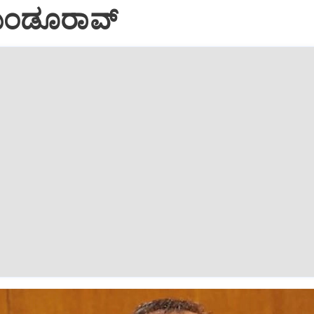
ಗುಂಡೂರಾವ್