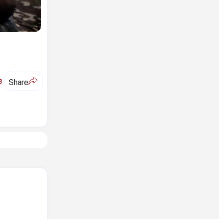
ಅ
Share