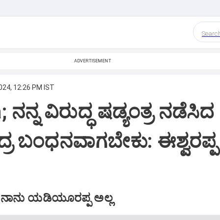
Searc
ADVERTISEMENT
024, 12:26 PM IST
ನನ್ನ ವಿರುದ್ಧ ಷಡ್ಯಂತ್ರ ನಡೆಸಿದ
್ರ ಬಂಧನವಾಗಬೇಕು: ಈಶ್ವರಪ್ಪ
ಲು ನಾನು ಯಡಿಯೂರಪ್ಪ ಅಲ್ಲ