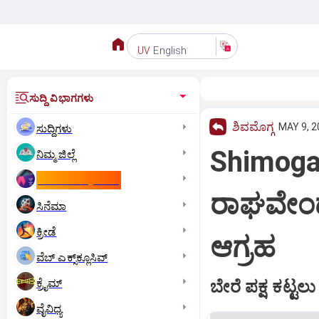
English
UV
ಸುದ್ದಿ ವಿಭಾಗಗಳು
ಶಿವಮೊಗ್ಗ
MAY 9, 2
ಸುದ್ದಿಗಳು
Shimoga; 
ನಿಮ್ಮ ಜಿಲ್ಲೆ
ಕಾಮನ್‌ ವೆಲ್ತ್‌ ಗೇಮ್ಸ್‌
ರಾಘವೇಂದ
ಸಿನೆಮಾ
ಕ್ರೀಡೆ
ಆಗ್ರಹ
ವೆಬ್ ಎಕ್ಸ್‌ಕ್ಲೂಸಿವ್
ಕ್ರೈಮ್
ಬೇರೆ ಪಕ್ಷ ಕಟ್ಟ
ವೈವಿಧ್ಯ