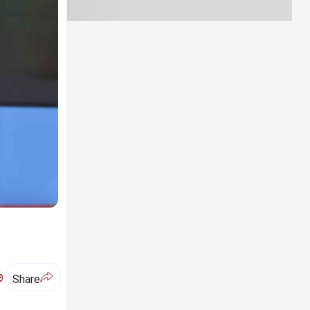
ಅ
Share