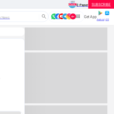
SUBSCRIBE
E-Paper
Get App
h News
Android
iOS