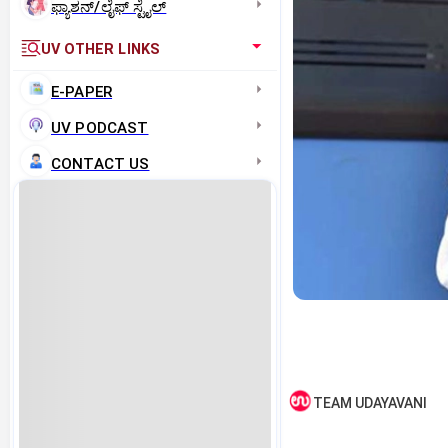
ಫ್ಯಾಶನ್/ಲೈಫ್‌ ಸ್ಟೈಲ್
UV OTHER LINKS
E-PAPER
UV PODCAST
CONTACT US
TEAM UDAYAVANI