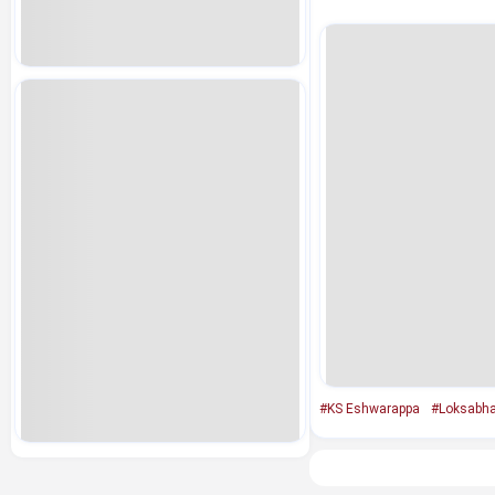
#KS Eshwarappa
#Loksabha