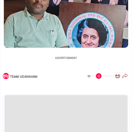
ADVERTISEMENT
ಅ
ಅ
TEAM UDAYAVANI