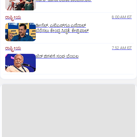
ರಾಷ್ಟ್ರೀಯ
8:00 AM IST
ಡೀಸೆಲ್‌, ಎಟಿಎಫ್‌ಗೂ ಎಥೆನಾಲ್‌
ಬೆರೆಸಲು ಕೇಂದ್ರ ಸಿದ್ಧತೆ: ಕೇಜ್ರಿವಾಲ್‌
ರಾಷ್ಟ್ರೀಯ
7:52 AM IST
ಜೆನ್‌ ಜಿಗಳಿಗೆ ಸಂಘ ಬೆಂಬಲ