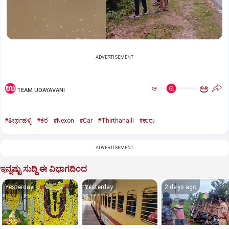
ADVERTISEMENT
ಅ
ಅ
TEAM UDAYAVANI
#ತೀರ್ಥಹಳ್ಳಿ
#ಕೆರೆ
#Nexon
#Car
#Thirthahalli
#ಕಾರು
ADVERTISEMENT
ಇನ್ನಷ್ಟು ಸುದ್ದಿ ಈ ವಿಭಾಗದಿಂದ
Yesterday
Yesterday
2 days ago