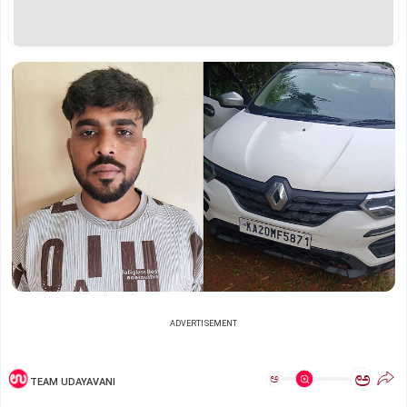
ADVERTISEMENT
ಅ
ಅ
TEAM UDAYAVANI