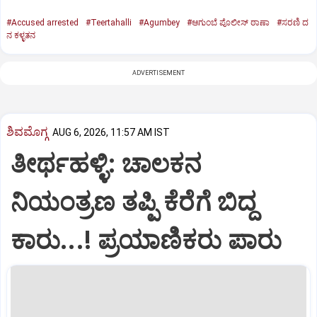
#Accused arrested
#Teertahalli
#Agumbey
#ಆಗುಂಬೆ ಪೊಲೀಸ್ ಠಾಣಾ
#ಸರಣಿ ದ
ನ ಕಳ್ಳತನ
ADVERTISEMENT
ಶಿವಮೊಗ್ಗ
AUG 6, 2026, 11:57 AM IST
ತೀರ್ಥಹಳ್ಳಿ: ಚಾಲಕನ
ನಿಯಂತ್ರಣ ತಪ್ಪಿ ಕೆರೆಗೆ ಬಿದ್ದ
ಕಾರು...! ಪ್ರಯಾಣಿಕರು ಪಾರು