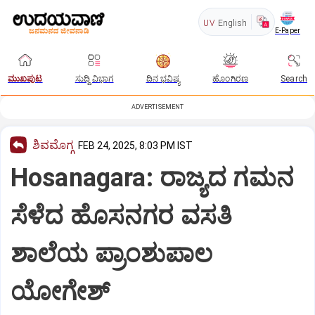
UV
English
E-Paper
ಮುಖಪುಟ
ಸುದ್ದಿ ವಿಭಾಗ
ದಿನ ಭವಿಷ್ಯ
ಹೊಂಗಿರಣ
Search
ADVERTISEMENT
ಶಿವಮೊಗ್ಗ
FEB 24, 2025, 8:03 PM IST
Hosanagara: ರಾಜ್ಯದ ಗಮನ
ಸೆಳೆದ ಹೊಸನಗರ ವಸತಿ
ಶಾಲೆಯ ಪ್ರಾಂಶುಪಾಲ
ಯೋಗೇಶ್