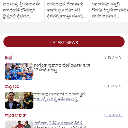
ತೀರ್ಥಹಳ್ಳಿ: ಶ್ರೀ ರಾಮನಸರ
ಆನಂದಪುರ: ಬೆಂಗಳೂರು-
ಆನಂದಪುರ: ಸ್ಕೂಟಿ–
ನಾಗದೇವತೆ ಚೌಡೇಶ್ವರಿ
ತಾಳಗುಪ್ಪ ಇಂಟರ್ ಸಿಟಿ
ಟೆಂಪೊ ಟ್ರಾವೆಲರ್ ನಡುವ
ಕ್ಷೇತ್ರದಲ್ಲಿ ವೈಭವದ
ರೈಲಿನಲ್ಲಿ ತಾಂತ್ರಿಕ ದೋಷ;
ಭೀಕರ ಅಪಘಾತ...
ಮಂಡಲ ಪೂಜೆ,ರಂಗಪೂಜೆ
ಪ್ರಯಾಣಿಕರ ಪರದಾಟ
ಸವಾರನ ಸ್ಥಿತಿ ಗಂಭೀರ
LATEST NEWS
ಕ್ರೀಡೆ
8:12 AM IST
ಇಂಗ್ಲೆಂಡ್‌ ಪ್ರವಾಸದ ವೇಳೆ ಹರ್ಷಿತ್‌ ತೂಕ
97 ಕೆಜಿಗೆ ಏರಿತ್ತು
ರಾಷ್ಟ್ರೀಯ
8:10 AM IST
ಬಾಂಗ್ಲಾವು ಪಾಕ್‌ನಂತೆ ಬದಲಾಗುತ್ತಿದೆ,
ಭಾರತಕ್ಕೆ ಸಮಸ್ಯೆ: ಹಸೀನಾ ಪುತ್ರ
ಸ್ಯಾಂಡಲ್‌ವುಡ್‌
8:07 AM IST
ಅಯೋಗ್ಯ-2 ಸಿನಿಮಾ ಇಂದು ತೆರೆಗೆ:
ಸತೀಶ್‌ ಹಾಗೂ ರಚಿತಾ ಕಾಂಬಿನೇಶನ್‌