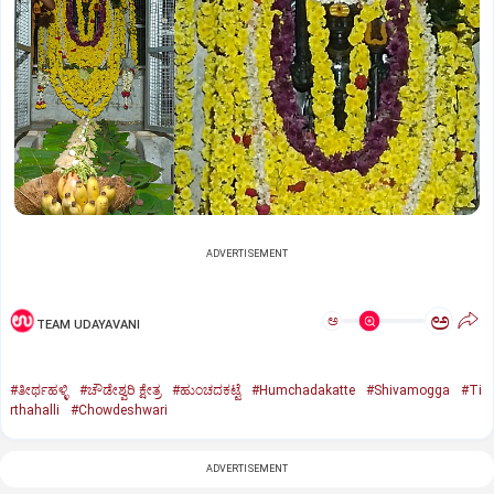
ADVERTISEMENT
ಅ
ಅ
TEAM UDAYAVANI
#ತೀರ್ಥಹಳ್ಳಿ
#ಚೌಡೇಶ್ವರಿ ಕ್ಷೇತ್ರ
#ಹುಂಚದಕಟ್ಟೆ
#Humchadakatte
#Shivamogga
#Ti
rthahalli
#Chowdeshwari
ADVERTISEMENT