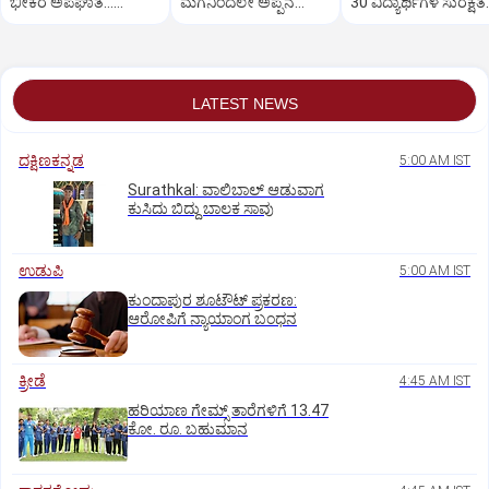
ಭೀಕರ ಅಪಘಾತ...
ಮಗನಿಂದಲೇ ಅಪ್ಪನ
30 ವಿದ್ಯಾರ್ಥಿಗಳ ಸುರಕ್ಷತೆ
ಸವಾರನ ಸ್ಥಿತಿ ಗಂಭೀರ
ಕೊ*ಲೆ
ಪ್ರಶ್ನಾರ್ಹ!
LATEST NEWS
ದಕ್ಷಿಣಕನ್ನಡ
5:00 AM IST
Surathkal: ವಾಲಿಬಾಲ್ ಆಡುವಾಗ
ಕುಸಿದು ಬಿದ್ದು ಬಾಲಕ ಸಾವು
ಉಡುಪಿ
5:00 AM IST
ಕುಂದಾಪುರ ಶೂಟೌಟ್ ಪ್ರಕರಣ:
ಆರೋಪಿಗೆ ನ್ಯಾಯಾಂಗ ಬಂಧನ
ಕ್ರೀಡೆ
4:45 AM IST
ಹರಿಯಾಣ ಗೇಮ್ಸ್‌ ತಾರೆಗಳಿಗೆ 13.47
ಕೋ. ರೂ. ಬಹುಮಾನ