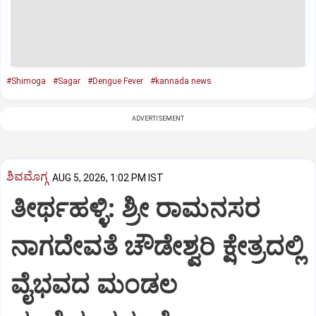
#Shimoga
#Sagar
#Dengue Fever
#kannada news
ADVERTISEMENT
ಶಿವಮೊಗ್ಗ
AUG 5, 2026, 1:02 PM IST
ತೀರ್ಥಹಳ್ಳಿ: ಶ್ರೀ ರಾಮನಸರ
ನಾಗದೇವತೆ ಚೌಡೇಶ್ವರಿ ಕ್ಷೇತ್ರದಲ್ಲಿ
ವೈಭವದ ಮಂಡಲ