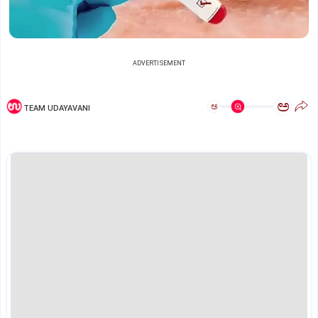
ADVERTISEMENT
ಅ
ಅ
TEAM UDAYAVANI