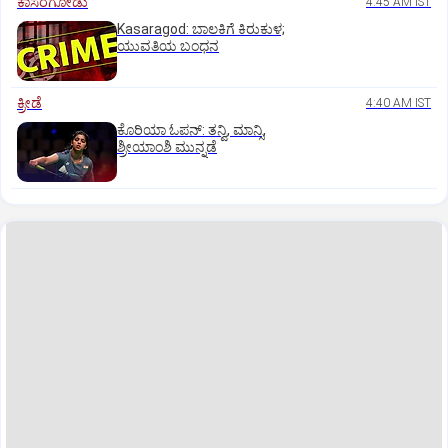
ಕಾಸರಗೋಡು
4:45 AM IST
Kasaragod: ಬಾಲಕಿಗೆ ಕಿರುಕುಳ;
ಯುವತಿಯ ಬಂಧನ
ಕ್ರೀಡೆ
4:40 AM IST
ಕೊರಿಯಾ ಓಪನ್‌: ತನ್ವಿ, ಮಾನ್ಸಿ,
ಶ್ರೀಯಾಂಶಿ ಮುನ್ನಡೆ