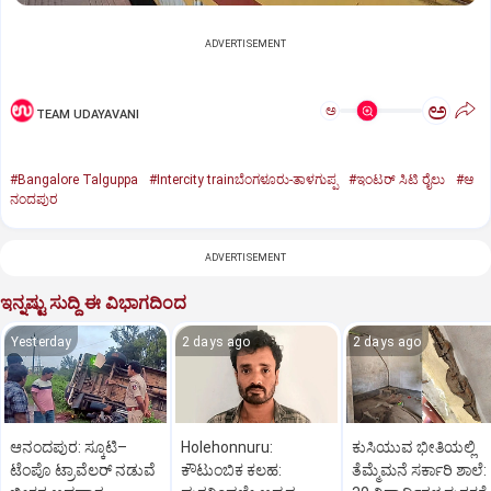
ADVERTISEMENT
ಅ
ಅ
TEAM UDAYAVANI
#Bangalore Talguppa
#Intercity trainಬೆಂಗಳೂರು-ತಾಳಗುಪ್ಪ
#ಇಂಟರ್ ಸಿಟಿ ರೈಲು
#ಆ
ನಂದಪುರ
ADVERTISEMENT
ಇನ್ನಷ್ಟು ಸುದ್ದಿ ಈ ವಿಭಾಗದಿಂದ
Yesterday
2 days ago
2 days ago
ಆನಂದಪುರ: ಸ್ಕೂಟಿ–
Holehonnuru:
ಕುಸಿಯುವ ಭೀತಿಯಲ್ಲಿ
ಟೆಂಪೊ ಟ್ರಾವೆಲರ್ ನಡುವೆ
ಕೌಟುಂಬಿಕ ಕಲಹ:
ತೆಮ್ಮೆಮನೆ ಸರ್ಕಾರಿ ಶಾಲೆ: