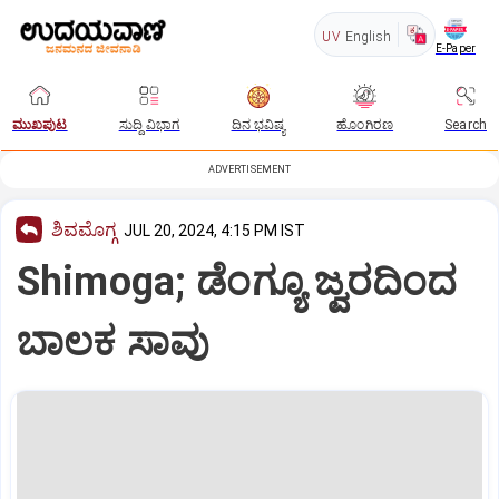
UV
English
E-Paper
ಮುಖಪುಟ
ಸುದ್ದಿ ವಿಭಾಗ
ದಿನ ಭವಿಷ್ಯ
ಹೊಂಗಿರಣ
Search
ADVERTISEMENT
ಶಿವಮೊಗ್ಗ
JUL 20, 2024, 4:15 PM IST
Shimoga; ಡೆಂಗ್ಯೂ ಜ್ವರದಿಂದ
ಬಾಲಕ ಸಾವು