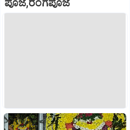
ಪೂಜೆ,ರಂಗಪೂಜೆ