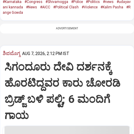
#Karnataka
#Congress
#Shivamogga
#Police
#Politics
#news
#udayav
ani kannada
#News
#AICC
#Political Clash
#Violence
#Kalim Pasha
#R
ange Gowda
ADVERTISEMENT
ಶಿವಮೊಗ್ಗ
AUG 7, 2026, 2:12 PM IST
ಸಿಗಂದೂರು ದೇವಿ ದರ್ಶನಕ್ಕೆ
ಹೊರಟಿದ್ದವರ ಕಾರು ಚೋರಡಿ
ಬ್ರಿಡ್ಜ್ ಬಳಿ ಪಲ್ಟಿ; 6 ಮಂದಿಗೆ
ಗಾಯ