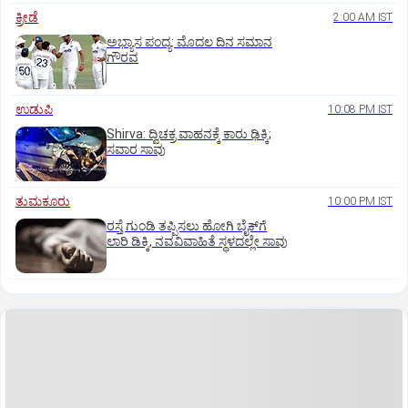
ಕ್ರೀಡೆ
2:00 AM IST
ಅಭ್ಯಾಸ ಪಂದ್ಯ: ಮೊದಲ ದಿನ ಸಮಾನ
ಗೌರವ
ಉಡುಪಿ
10:08 PM IST
Shirva: ದ್ವಿಚಕ್ರ ವಾಹನಕ್ಕೆ ಕಾರು ಢಿಕ್ಕಿ;
ಸವಾರ ಸಾವು
ತುಮಕೂರು
10:00 PM IST
ರಸ್ತೆ ಗುಂಡಿ ತಪ್ಪಿಸಲು ಹೋಗಿ ಬೈಕ್‌ಗೆ
ಲಾರಿ ಡಿಕ್ಕಿ, ನವವಿವಾಹಿತೆ ಸ್ಥಳದಲ್ಲೇ ಸಾವು