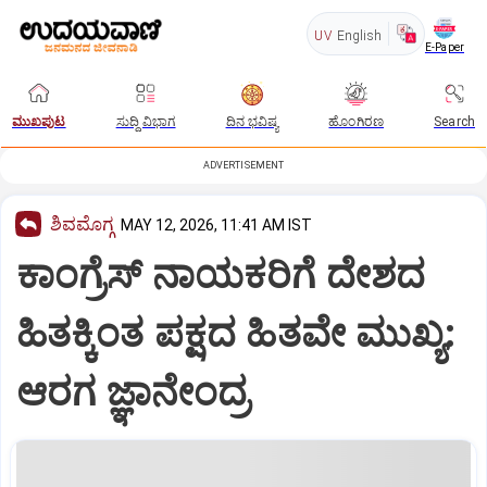
UV
English
E-Paper
ಮುಖಪುಟ
ಸುದ್ದಿ ವಿಭಾಗ
ದಿನ ಭವಿಷ್ಯ
ಹೊಂಗಿರಣ
Search
ADVERTISEMENT
ಶಿವಮೊಗ್ಗ
MAY 12, 2026, 11:41 AM IST
ಕಾಂಗ್ರೆಸ್ ನಾಯಕರಿಗೆ ದೇಶದ
ಹಿತಕ್ಕಿಂತ ಪಕ್ಷದ ಹಿತವೇ ಮುಖ್ಯ:
ಆರಗ ಜ್ಞಾನೇಂದ್ರ