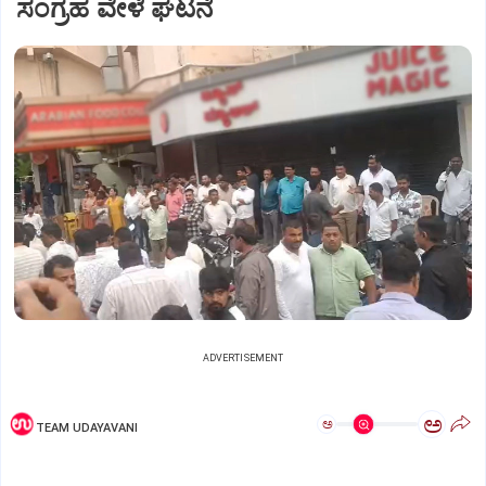
ಸಂಗ್ರಹ ವೇಳೆ ಘಟನೆ
ADVERTISEMENT
ಅ
ಅ
TEAM UDAYAVANI