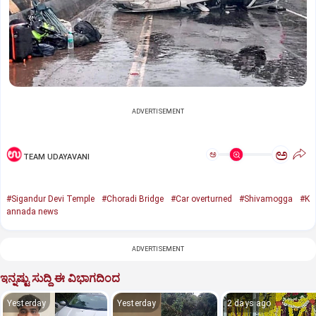
ADVERTISEMENT
ಅ
ಅ
TEAM UDAYAVANI
#Sigandur Devi Temple
#Choradi Bridge
#Car overturned
#Shivamogga
#K
annada news
ADVERTISEMENT
ಇನ್ನಷ್ಟು ಸುದ್ದಿ ಈ ವಿಭಾಗದಿಂದ
Yesterday
Yesterday
2 days ago