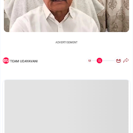
ADVERTISEMENT
ಅ
ಅ
TEAM UDAYAVANI