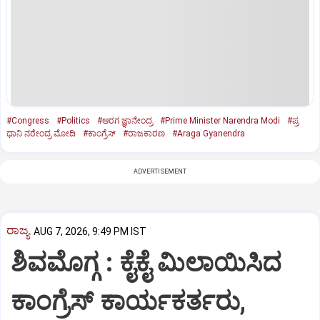
#Congress
#Politics
#ಆರಗ ಜ್ಞಾನೇಂದ್ರ
#Prime Minister Narendra Modi
#ಪ್ರ
ಧಾನಿ ನರೇಂದ್ರ ಮೋದಿ
#ಕಾಂಗ್ರೆಸ್
#ರಾಜಕಾರಣ
#Araga Gyanendra
ADVERTISEMENT
ರಾಜ್ಯ
AUG 7, 2026, 9:49 PM IST
ಶಿವಮೊಗ್ಗ : ಕೈಕೈ ಮಿಲಾಯಿಸಿದ
ಕಾಂಗ್ರೆಸ್ ಕಾರ್ಯಕರ್ತರು,