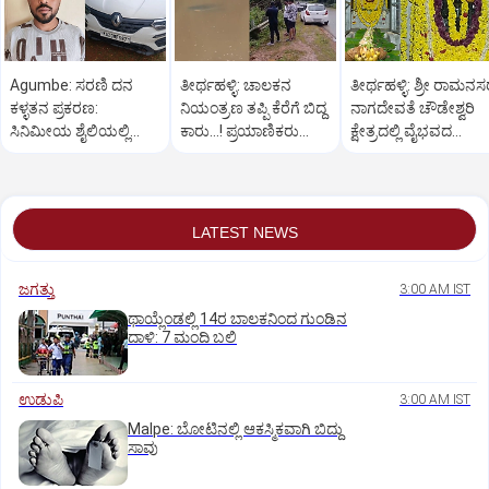
Agumbe: ಸರಣಿ ದನ
ತೀರ್ಥಹಳ್ಳಿ: ಚಾಲಕನ
ತೀರ್ಥಹಳ್ಳಿ: ಶ್ರೀ ರಾಮನ
ಕಳ್ಳತನ ಪ್ರಕರಣ:
ನಿಯಂತ್ರಣ ತಪ್ಪಿ ಕೆರೆಗೆ ಬಿದ್ದ
ನಾಗದೇವತೆ ಚೌಡೇಶ್ವರಿ
ಸಿನಿಮೀಯ ಶೈಲಿಯಲ್ಲಿ
ಕಾರು...! ಪ್ರಯಾಣಿಕರು
ಕ್ಷೇತ್ರದಲ್ಲಿ ವೈಭವದ
ಆರೋಪಿಯನ್ನು ಬಂಧಿಸಿದ
ಪಾರು
ಮಂಡಲ ಪೂಜೆ,ರಂಗಪೂಜ
ಪೊಲೀಸರು
LATEST NEWS
ಜಗತ್ತು
3:00 AM IST
ಥಾಯ್ಲೆಂಡಲ್ಲಿ 14ರ ಬಾಲಕನಿಂದ ಗುಂಡಿನ
ದಾಳಿ: 7 ಮಂದಿ ಬಲಿ
ಉಡುಪಿ
3:00 AM IST
Malpe: ಬೋಟಿನಲ್ಲಿ ಆಕಸ್ಮಿಕವಾಗಿ ಬಿದ್ದು
ಸಾವು