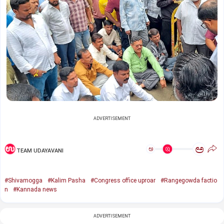
ADVERTISEMENT
ಅ
ಅ
TEAM UDAYAVANI
#Shivamogga
#Kalim Pasha
#Congress office uproar
#Rangegowda factio
n
#Kannada news
ADVERTISEMENT