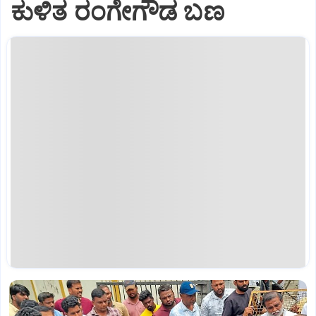
ಕುಳಿತ ರಂಗೇಗೌಡ ಬಣ