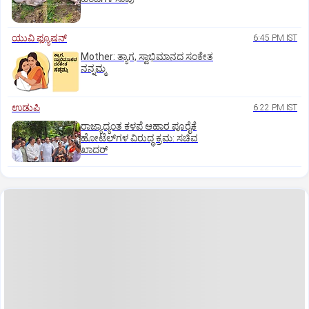
ಯುವಿ ಫ್ಯೂಷನ್
6:45 PM IST
Mother: ತ್ಯಾಗ, ಸ್ವಾಭಿಮಾನದ ಸಂಕೇತ
ನನ್ನಮ್ಮ
ಉಡುಪಿ
6:22 PM IST
ರಾಜ್ಯಾದ್ಯಂತ ಕಳಪೆ ಆಹಾರ ಪೂರೈಕೆ
ಹೋಟೆಲ್‌ಗಳ ವಿರುದ್ಧ ಕ್ರಮ: ಸಚಿವ
ಖಾದರ್