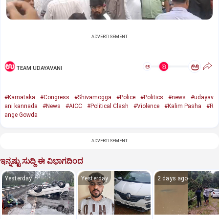
ADVERTISEMENT
ಅ
ಅ
TEAM UDAYAVANI
#Karnataka
#Congress
#Shivamogga
#Police
#Politics
#news
#udayav
ani kannada
#News
#AICC
#Political Clash
#Violence
#Kalim Pasha
#R
ange Gowda
ADVERTISEMENT
ಇನ್ನಷ್ಟು ಸುದ್ದಿ ಈ ವಿಭಾಗದಿಂದ
Yesterday
Yesterday
2 days ago