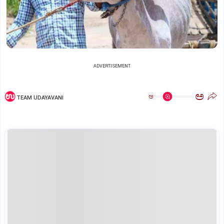
ADVERTISEMENT
ಅ
ಅ
TEAM UDAYAVANI