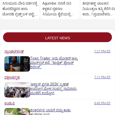
ಸಿಗಂದೂರು ದೇವಿ ದರ್ಶನಕ್ಕೆ
Agumbe: ಸರಣಿ ದನ
ತೀರ್ಥಹಳ್ಳಿ: ಚಾಲಕನ
ಹೊರಟಿದ್ದವರ ಕಾರು
ಕಳ್ಳತನ ಪ್ರಕರಣ:
ನಿಯಂತ್ರಣ ತಪ್ಪಿ ಕೆರೆಗೆ ಬಿದ
ಚೋರಡಿ ಬ್ರಿಡ್ಜ್ ಬಳಿ ಪಲ್ಟಿ; 6
ಸಿನಿಮೀಯ ಶೈಲಿಯಲ್ಲಿ
ಕಾರು...! ಪ್ರಯಾಣಿಕರು
ಮಂದಿಗೆ ಗಾಯ
ಆರೋಪಿಯನ್ನು ಬಂಧಿಸಿದ
ಪಾರು
ಪೊಲೀಸರು
LATEST NEWS
ಸ್ಯಾಂಡಲ್‌ವುಡ್‌
7:27 PM IST
Toxic Trailer: ಇದು ಜೋಕರ್‌ ಅಲ್ಲ,
ಮಾನ್‌ಸ್ಟರ್‌ ಕಥೆ.. ʼಟಾಕ್ಸಿಕ್‌ʼ ಟ್ರೇಲರ್‌
ರಿಲೀಸ್..
ದಕ್ಷಿಣಕನ್ನಡ
7:17 PM IST
'ಆಳ್ವಾಸ್‌ ಪ್ರಗತಿ-2026' ಬೃಹತ್
ಉದ್ಯೋಗ ಮೇಳ ಸಂಪನ್ನ: ಸಾವಿರಾರು
ಮಂದಿಗೆ ಉದ್ಯೋಗ
ಉಡುಪಿ
6:45 PM IST
ಶಂಕರಪುರ: ಬಾವಿಗೆ ಬಿದ್ದು ಕಾಡು
ಹಂದಿಗಳ ಸಾವು