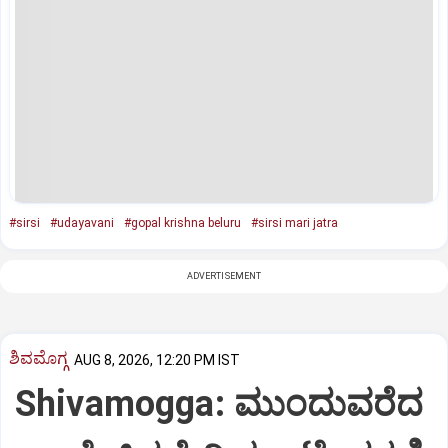
#sirsi
#udayavani
#gopal krishna beluru
#sirsi mari jatra
ADVERTISEMENT
ಶಿವಮೊಗ್ಗ
AUG 8, 2026, 12:20 PM IST
Shivamogga: ಮುಂದುವರೆದ