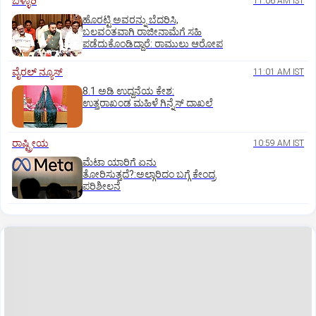
ಬಳ್ಳಾರಿ
11:06 AM IST
ಹೊರಟ್ಟಿ ಅವರನ್ನು ಬೆದರಿಸಿ,
ಬಲವಂತವಾಗಿ ರಾಜೀನಾಮೆಗೆ ಸಹಿ
ಪಡೆದುಕೊಂಡಿದ್ದಾರೆ: ರಾಮುಲು ಆರೋಪ
ವೈರಲ್ ನ್ಯೂಸ್
11:01 AM IST
8.1 ಅಡಿ ಉದ್ದನೆಯ ಕೇಶ:
ಉತ್ತರಾಖಂಡ ಮಹಿಳೆ ಗಿನ್ನೆಸ್‌ ದಾಖಲೆ
ರಾಷ್ಟ್ರೀಯ
10:59 AM IST
ಮೆಟಾ ಯಾರಿಗೆ ಏನು
ತೋರಿಸುತ್ತದೆ?:ಅಲ್ಗಾರಿದಂ ಬಗ್ಗೆ ಕೇಂದ್ರ
ಪರಿಶೀಲನೆ