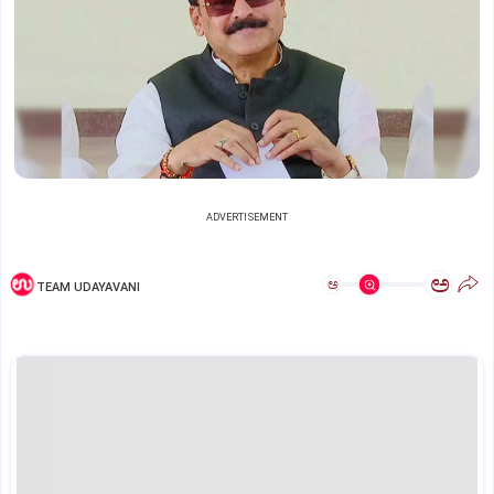
ADVERTISEMENT
ಅ
ಅ
TEAM UDAYAVANI