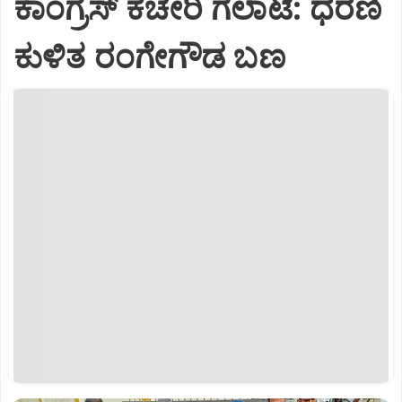
ಕಾಂಗ್ರೆಸ್ ಕಚೇರಿ ಗಲಾಟೆ: ಧರಣಿ
ಕುಳಿತ ರಂಗೇಗೌಡ ಬಣ