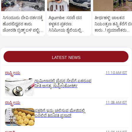
ಸಿಗಂದೂರು ದೇವಿ ದರ್ಶನಕ್ಕೆ
Agumbe: ಸರಣಿ ದನ
ತೀರ್ಥಹಳ್ಳಿ: ಚಾಲಕನ
ಹೊರಟಿದ್ದವರ ಕಾರು
ಕಳ್ಳತನ ಪ್ರಕರಣ:
ನಿಯಂತ್ರಣ ತಪ್ಪಿ ಕೆರೆಗೆ ಬಿದ
ಚೋರಡಿ ಬ್ರಿಡ್ಜ್ ಬಳಿ ಪಲ್ಟಿ; 6
ಸಿನಿಮೀಯ ಶೈಲಿಯಲ್ಲಿ
ಕಾರು...! ಪ್ರಯಾಣಿಕರು
ಮಂದಿಗೆ ಗಾಯ
ಆರೋಪಿಯನ್ನು ಬಂಧಿಸಿದ
ಪಾರು
ಪೊಲೀಸರು
LATEST NEWS
ರಾಷ್ಟ್ರೀಯ
11:10 AM IST
ಗ್ರಾಮೀಣದಲ್ಲಿ ವೈದ್ಯರ ಸೇವೆಗೆ ಏಕರೂಪ
ನೀತಿ ಅಗತ್ಯ: ಸುಪ್ರೀಂಕೋರ್ಟ್‌
ರಾಷ್ಟ್ರೀಯ
11:08 AM IST
ಭಕ್ತರಿಗೆ ಇನ್ನು ಚಲಿಸುವ ಮೇಜಿನಲ್ಲಿ
ಬರಲಿದೆ ತಿರುಪತಿ ಪ್ರಸಾದ!