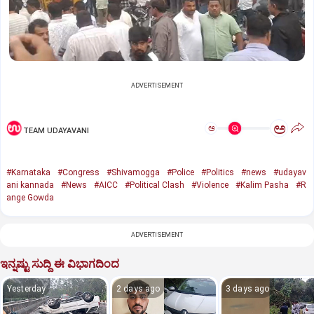
ADVERTISEMENT
ಅ
ಅ
TEAM UDAYAVANI
#Karnataka
#Congress
#Shivamogga
#Police
#Politics
#news
#udayav
ani kannada
#News
#AICC
#Political Clash
#Violence
#Kalim Pasha
#R
ange Gowda
ADVERTISEMENT
ಇನ್ನಷ್ಟು ಸುದ್ದಿ ಈ ವಿಭಾಗದಿಂದ
Yesterday
2 days ago
3 days ago