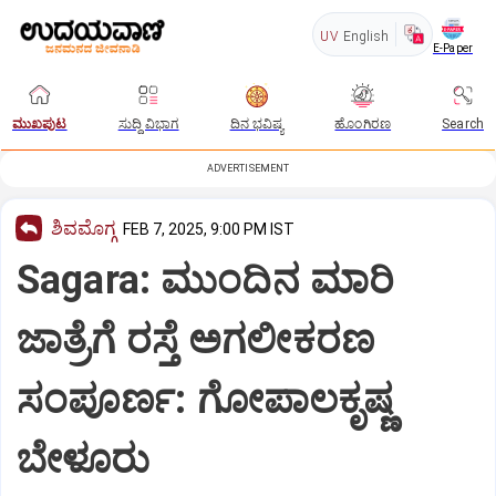
UV
English
E-Paper
ಮುಖಪುಟ
ಸುದ್ದಿ ವಿಭಾಗ
ದಿನ ಭವಿಷ್ಯ
ಹೊಂಗಿರಣ
Search
ADVERTISEMENT
ಶಿವಮೊಗ್ಗ
FEB 7, 2025, 9:00 PM IST
Sagara: ಮುಂದಿನ ಮಾರಿ
ಜಾತ್ರೆಗೆ ರಸ್ತೆ ಅಗಲೀಕರಣ
ಸಂಪೂರ್ಣ: ಗೋಪಾಲಕೃಷ್ಣ
ಬೇಳೂರು