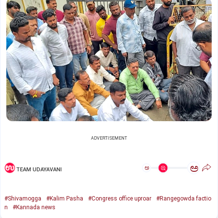
ADVERTISEMENT
ಅ
ಅ
TEAM UDAYAVANI
#Shivamogga
#Kalim Pasha
#Congress office uproar
#Rangegowda factio
n
#Kannada news