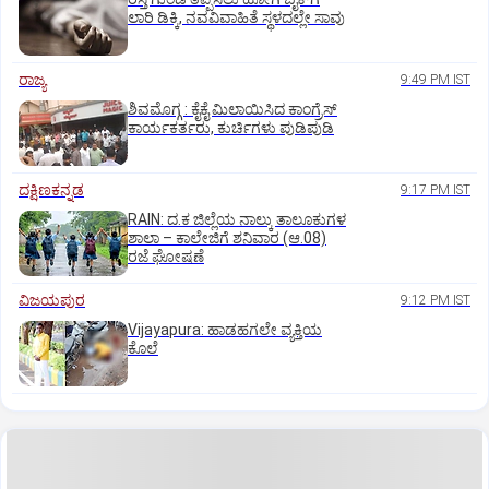
ಲಾರಿ ಡಿಕ್ಕಿ, ನವವಿವಾಹಿತೆ ಸ್ಥಳದಲ್ಲೇ ಸಾವು
ರಾಜ್ಯ
9:49 PM IST
ಶಿವಮೊಗ್ಗ : ಕೈಕೈ ಮಿಲಾಯಿಸಿದ ಕಾಂಗ್ರೆಸ್
ಕಾರ್ಯಕರ್ತರು, ಕುರ್ಚಿಗಳು ಪುಡಿಪುಡಿ
ದಕ್ಷಿಣಕನ್ನಡ
9:17 PM IST
RAIN: ದ.ಕ ಜಿಲ್ಲೆಯ ನಾಲ್ಕು ತಾಲೂಕುಗಳ
ಶಾಲಾ – ಕಾಲೇಜಿಗೆ ಶನಿವಾರ (ಆ.08)
ರಜೆ ಘೋಷಣೆ
ವಿಜಯಪುರ
9:12 PM IST
Vijayapura: ಹಾಡಹಗಲೇ ವ್ಯಕ್ತಿಯ
ಕೊಲೆ