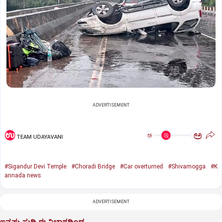
ADVERTISEMENT
ಅ
ಅ
TEAM UDAYAVANI
#Sigandur Devi Temple
#Choradi Bridge
#Car overturned
#Shivamogga
#K
annada news
ADVERTISEMENT