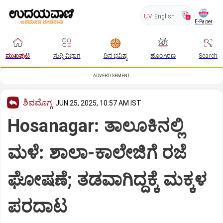
UV
English
E-Paper
ಮುಖಪುಟ
ಸುದ್ದಿ ವಿಭಾಗ
ದಿನ ಭವಿಷ್ಯ
ಹೊಂಗಿರಣ
Search
ADVERTISEMENT
ಶಿವಮೊಗ್ಗ
JUN 25, 2025, 10:57 AM IST
Hosanagar: ತಾಲೂಕಿನಲ್ಲಿ
ಮಳೆ: ಶಾಲಾ-ಕಾಲೇಜಿಗೆ ರಜೆ
ಘೋಷಣೆ; ತಡವಾಗಿದ್ದಕ್ಕೆ ಮಕ್ಕಳ
ಪರದಾಟ