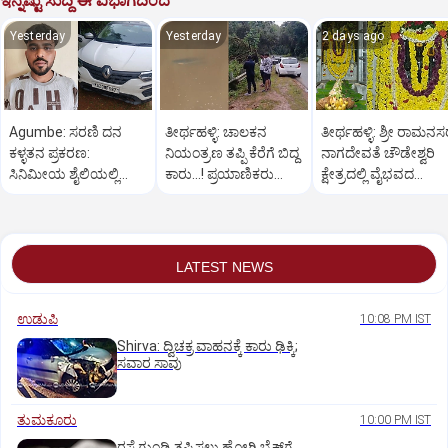
ಇನ್ನಷ್ಟು ಸುದ್ದಿ ಈ ವಿಭಾಗದಿಂದ
Yesterday
Yesterday
2 days ago
Agumbe: ಸರಣಿ ದನ
ತೀರ್ಥಹಳ್ಳಿ: ಚಾಲಕನ
ತೀರ್ಥಹಳ್ಳಿ: ಶ್ರೀ ರಾಮನ
ಕಳ್ಳತನ ಪ್ರಕರಣ:
ನಿಯಂತ್ರಣ ತಪ್ಪಿ ಕೆರೆಗೆ ಬಿದ್ದ
ನಾಗದೇವತೆ ಚೌಡೇಶ್ವರಿ
ಸಿನಿಮೀಯ ಶೈಲಿಯಲ್ಲಿ
ಕಾರು...! ಪ್ರಯಾಣಿಕರು
ಕ್ಷೇತ್ರದಲ್ಲಿ ವೈಭವದ
ಆರೋಪಿಯನ್ನು ಬಂಧಿಸಿದ
ಪಾರು
ಮಂಡಲ ಪೂಜೆ,ರಂಗಪೂಜ
ಪೊಲೀಸರು
LATEST NEWS
ಉಡುಪಿ
10:08 PM IST
Shirva: ದ್ವಿಚಕ್ರ ವಾಹನಕ್ಕೆ ಕಾರು ಢಿಕ್ಕಿ;
ಸವಾರ ಸಾವು
ತುಮಕೂರು
10:00 PM IST
ರಸ್ತೆ ಗುಂಡಿ ತಪ್ಪಿಸಲು ಹೋಗಿ ಬೈಕ್‌ಗೆ