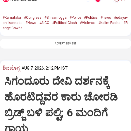
TEAM UDAYAVANI
#Karnataka
#Congress
#Shivamogga
#Police
#Politics
#news
#udayav
ani kannada
#News
#AICC
#Political Clash
#Violence
#Kalim Pasha
#R
ange Gowda
ADVERTISEMENT
ಶಿವಮೊಗ್ಗ
AUG 7, 2026, 2:12 PM IST
ಸಿಗಂದೂರು ದೇವಿ ದರ್ಶನಕ್ಕೆ
ಹೊರಟಿದ್ದವರ ಕಾರು ಚೋರಡಿ
ಬ್ರಿಡ್ಜ್ ಬಳಿ ಪಲ್ಟಿ; 6 ಮಂದಿಗೆ
ಗಾಯ