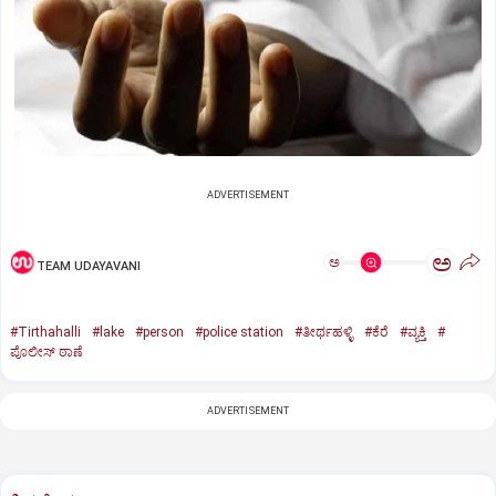
ADVERTISEMENT
ಅ
ಅ
TEAM UDAYAVANI
#Tirthahalli
#lake
#person
#police station
#ತೀರ್ಥಹಳ್ಳಿ
#ಕೆರೆ
#ವ್ಯಕ್ತಿ
#
ಪೊಲೀಸ್ ಠಾಣೆ
ADVERTISEMENT