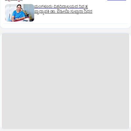
ಮಂಗಳೂರು ವಿಶ್ವವಿದ್ಯಾಲಯದ ನಿವೃತ್ತ
ಪ್ರಾಧ್ಯಾಪಕಿ ಡಾ. ವಹೀದಾ ಸುಲ್ತಾನಾ ನಿಧನ