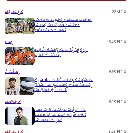
ದಕ್ಷಿಣಕನ್ನಡ
4:00 AM IST
ಚೆಂಬು ಅರಣ್ಯದಲ್ಲಿ ಕಾಡುಕೋಣ ಬೇಟೆ:
ಮಾಂಸ, ಕೋವಿ, ಕಾರು ಸಮೇತ
ಆರೋಪಿಗಳ ಬಂಧನ
ರಾಜ್ಯ
10:20 PM IST
ಅಧಿವೇಶನದಲ್ಲಿ ಸರಕಾರಕ್ಕೆ "ಪ್ರತ್ಯಸ್ತ್ರ':
ಇಂದು ಬಿಜೆಪಿ ಸಭೆ
ಶಿವಮೊಗ್ಗ
9:50 PM IST
Agumbe: ಸರಣಿ ದನ ಕಳ್ಳತನ ಪ್ರಕರಣ:
ಸಿನಿಮೀಯ ಶೈಲಿಯಲ್ಲಿ ಆರೋಪಿಯನ್ನು
ಬಂಧಿಸಿದ ಪೊಲೀಸರು
ಬಾಲಿವುಡ್‌
9:10 PM IST
ಸಾಲ ಮರುಪಾವತಿಸದ ಹಿನ್ನೆಲೆ: ನಟ
ರಾಜಪಾಲ್ ಯಾದವ್‌ ಆಸ್ತಿ ಹರಾಜಿಗೆ
ಮುಂದಾದ ಬ್ಯಾಂಕ್
ದಕ್ಷಿಣಕನ್ನಡ
8:28 PM IST