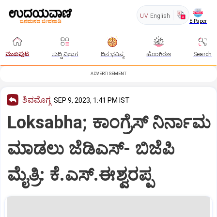
UV
English
E-Paper
ಮುಖಪುಟ
ಸುದ್ದಿ ವಿಭಾಗ
ದಿನ ಭವಿಷ್ಯ
ಹೊಂಗಿರಣ
Search
ADVERTISEMENT
ಶಿವಮೊಗ್ಗ
SEP 9, 2023, 1:41 PM IST
Loksabha; ಕಾಂಗ್ರೆಸ್ ನಿರ್ನಾಮ
ಮಾಡಲು ಜೆಡಿಎಸ್- ಬಿಜೆಪಿ
ಮೈತ್ರಿ: ಕೆ.ಎಸ್.ಈಶ್ವರಪ್ಪ