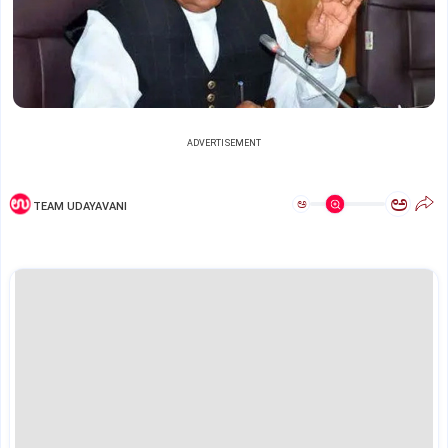
ADVERTISEMENT
ಅ
ಅ
TEAM UDAYAVANI