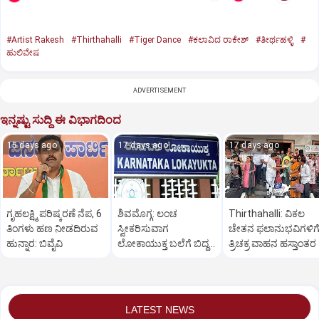
#Artist Rakesh
#Thirthahalli
#Tiger Dance
#ಕಲಾವಿದ ರಾಕೇಶ್
#ತೀರ್ಥಹಳ್ಳಿ
#
ಹುಲಿವೇಷ
ADVERTISEMENT
ಇನ್ನಷ್ಟು ಸುದ್ದಿ ಈ ವಿಭಾಗದಿಂದ
15 days ago
17 days ago
17 days ago
ಗೃಹಲಕ್ಷ್ಮಿ ಪರಿಷ್ಕರಣೆ ನೆಪ, 6
ಶಿವಮೊಗ್ಗ: ಲಂಚ
Thirthahalli: ವಿಕಲ
ತಿಂಗಳು ಹಣ ನೀಡದಿರುವ
ಸ್ವೀಕರಿಸುವಾಗ
ಚೇತನ ಫಲಾನುಭವಿಗಳಿಗ
ಹುನ್ನಾರ: ಬಿವೈವಿ
ಲೋಕಾಯುಕ್ತ ಬಲೆಗೆ ಬಿದ್ದ
ತ್ರಿಚಕ್ರ ವಾಹನ ಹಸ್ತಾಂತರ
ಪ್ರಾಂಶುಪಾಲ
LATEST NEWS