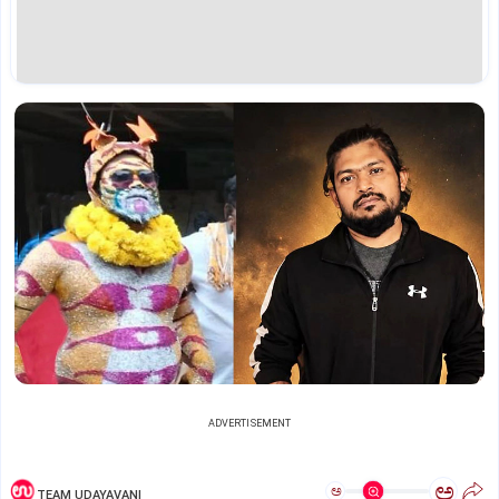
ADVERTISEMENT
ಅ
ಅ
TEAM UDAYAVANI