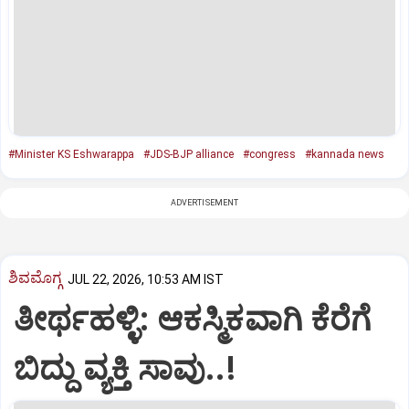
#Minister KS Eshwarappa
#JDS-BJP alliance
#congress
#kannada news
ADVERTISEMENT
ಶಿವಮೊಗ್ಗ
JUL 22, 2026, 10:53 AM IST
ತೀರ್ಥಹಳ್ಳಿ: ಆಕಸ್ಮಿಕವಾಗಿ ಕೆರೆಗೆ
ಬಿದ್ದು ವ್ಯಕ್ತಿ ಸಾವು..!