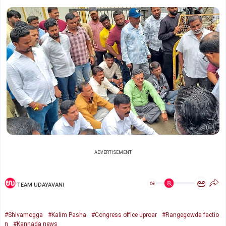
ADVERTISEMENT
ಅ
ಅ
TEAM UDAYAVANI
#Shivamogga
#Kalim Pasha
#Congress office uproar
#Rangegowda factio
n
#Kannada news