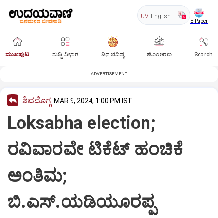
UV
English
E-Paper
ಮುಖಪುಟ
ಸುದ್ದಿ ವಿಭಾಗ
ದಿನ ಭವಿಷ್ಯ
ಹೊಂಗಿರಣ
Search
ADVERTISEMENT
ಶಿವಮೊಗ್ಗ
MAR 9, 2024, 1:00 PM IST
Loksabha election;
ರವಿವಾರವೇ ಟಿಕೆಟ್ ಹಂಚಿಕೆ
ಅಂತಿಮ;
ಬಿ.ಎಸ್.ಯಡಿಯೂರಪ್ಪ