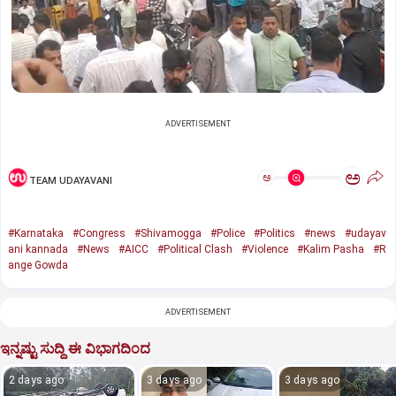
ADVERTISEMENT
ಅ
ಅ
TEAM UDAYAVANI
#Karnataka
#Congress
#Shivamogga
#Police
#Politics
#news
#udayav
ani kannada
#News
#AICC
#Political Clash
#Violence
#Kalim Pasha
#R
ange Gowda
ADVERTISEMENT
ಇನ್ನಷ್ಟು ಸುದ್ದಿ ಈ ವಿಭಾಗದಿಂದ
2 days ago
3 days ago
3 days ago