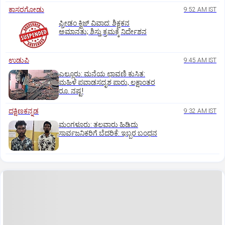
ಕಾಸರಗೋಡು
9:52 AM IST
ಫ್ರೀಡಂ ಕ್ವಿಜ್‌ ವಿವಾದ: ಶಿಕ್ಷಕನ
ಅಮಾನತು; ಶಿಸ್ತು ಕ್ರಮಕ್ಕೆ ನಿರ್ದೇಶನ
ಉಡುಪಿ
9:45 AM IST
ಎಲ್ಲೂರು: ಮನೆಯ ಛಾವಣಿ ಕುಸಿತ:
ಮಹಿಳೆ ಪವಾಡಸದೃಶ ಪಾರು, ಲಕ್ಷಾಂತರ
ರೂ. ನಷ್ಟ!
ದಕ್ಷಿಣಕನ್ನಡ
9:32 AM IST
ಮಂಗಳೂರು: ತಲವಾರು ಹಿಡಿದು
ಸಾರ್ವಜನಿಕರಿಗೆ ಬೆದರಿಕೆ: ಇಬ್ಬರ ಬಂಧನ