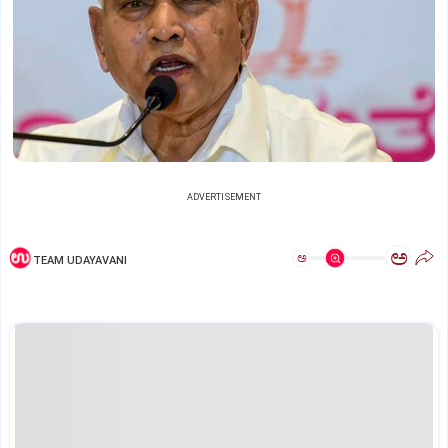
ADVERTISEMENT
ಅ
ಅ
TEAM UDAYAVANI