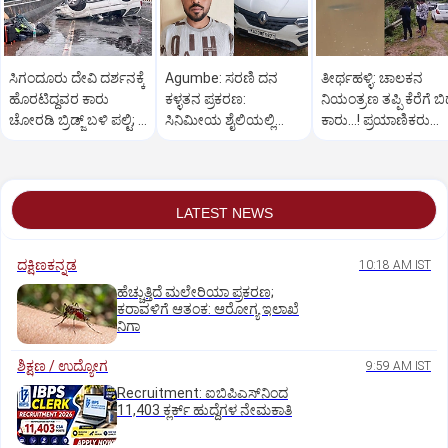
ಸಿಗಂದೂರು ದೇವಿ ದರ್ಶನಕ್ಕೆ
Agumbe: ಸರಣಿ ದನ
ತೀರ್ಥಹಳ್ಳಿ: ಚಾಲಕನ
ಹೊರಟಿದ್ದವರ ಕಾರು
ಕಳ್ಳತನ ಪ್ರಕರಣ:
ನಿಯಂತ್ರಣ ತಪ್ಪಿ ಕೆರೆಗೆ ಬಿದ
ಚೋರಡಿ ಬ್ರಿಡ್ಜ್ ಬಳಿ ಪಲ್ಟಿ; 6
ಸಿನಿಮೀಯ ಶೈಲಿಯಲ್ಲಿ
ಕಾರು...! ಪ್ರಯಾಣಿಕರು
ಮಂದಿಗೆ ಗಾಯ
ಆರೋಪಿಯನ್ನು ಬಂಧಿಸಿದ
ಪಾರು
ಪೊಲೀಸರು
LATEST NEWS
ದಕ್ಷಿಣಕನ್ನಡ
10:18 AM IST
ಹೆಚ್ಚುತ್ತಿದೆ ಮಲೇರಿಯಾ ಪ್ರಕರಣ;
ಕರಾವಳಿಗೆ ಆತಂಕ: ಆರೋಗ್ಯ ಇಲಾಖೆ
ನಿಗಾ
ಶಿಕ್ಷಣ / ಉದ್ಯೋಗ
9:59 AM IST
Recruitment: ಐಬಿಪಿಎಸ್‌ನಿಂದ
11,403 ಕ್ಲರ್ಕ್‌ ಹುದ್ದೆಗಳ ನೇಮಕಾತಿ