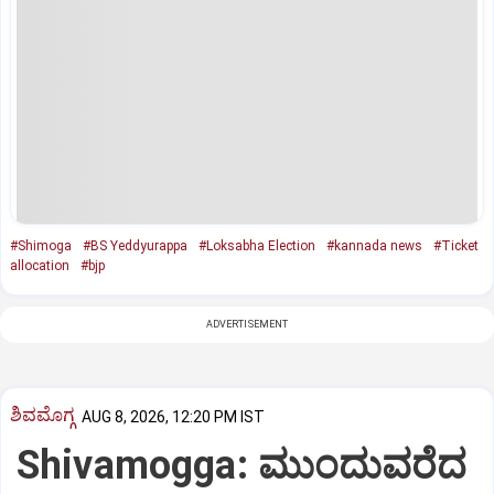
#Shimoga
#BS Yeddyurappa
#Loksabha Election
#kannada news
#Ticket
allocation
#bjp
ADVERTISEMENT
ಶಿವಮೊಗ್ಗ
AUG 8, 2026, 12:20 PM IST
Shivamogga: ಮುಂದುವರೆದ