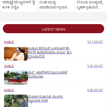
ಸರಿದಿದ್ದಕ್ಕೆ 60 ಸ್ಥಾನಗಳಿಗೆ ‘ಕೈ’
ಗುಂಡಿ ಮುಚ್ಚಿ
31ರಂದು ಮಂಡ್ಯದಲ್ಲಿ
ಕುಸಿತ: ಬಿವೈವಿ
ಮಾದರಿಯಾದ ಗ್ರಾಮದ
ಬೃಹತ್ ಪ್ರತಿಭಟನೆ:
ಯುವಕರು;
ವಿಜಯೇಂದ್ರ
ಸಾರ್ವಜನಿಕರಿಂದ ಮೆಚ್ಚುಗೆ
LATEST NEWS
ಉಡುಪಿ
9:21 AM IST
ಉಡುಪಿ ಜಿಲ್ಲೆಯಲ್ಲಿ ಎಸ್‌ಐಆರ್‌ ಶೇ.
93.95 ಡಿಜಿಟಲೀಕರಣ ಪೂರ್ಣ: ಡಿಸಿ
ಸ್ವರೂಪಾ ಟಿ.ಕೆ.
ಉಡುಪಿ
9:02 AM IST
ಮಲ್ಪೆ : ಕಡಲಿಗಿಳಿದ ಮೀನುಗಾರಿಕೆ
ಬೋಟುಗಳು
ಉಡುಪಿ
8:58 AM IST
ರೆಂಜಾಳ ಭೂಕುಸಿತ: ಜಿಎಸ್‌ಐ
ವಿಜ್ಞಾನಿಗಳ ಭೇಟಿ