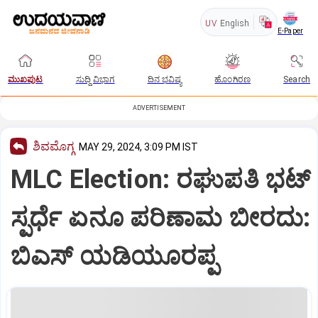
UV
English
E-Paper
ಮುಖಪುಟ
ಸುದ್ದಿ ವಿಭಾಗ
ದಿನ ಭವಿಷ್ಯ
ಹೊಂಗಿರಣ
Search
ADVERTISEMENT
ಶಿವಮೊಗ್ಗ
MAY 29, 2024, 3:09 PM IST
MLC Election: ರಘುಪತಿ ಭಟ್
ಸ್ಪರ್ಧೆ ಏನೂ ಪರಿಣಾಮ ಬೀರದು:
ಬಿಎಸ್ ಯಡಿಯೂರಪ್ಪ