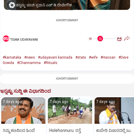
ಚನ್ನಮ್ಮ- ಮಾಜಿ ಪ್ರಧಾನಿ ಎಚ್‌.ಡಿ.ದೇವೇಗೌಡ ಅವರ ಪತ್ನಿ
ADVERTISEMENT
ಅ
ಅ
TEAM UDAYAVANI
#karnataka
#news
#udayavani kannada
#state
#wife
#Hassan
#Deve
Gowda
#Channamma
#Rituals
ADVERTISEMENT
ಇನ್ನಷ್ಟು ಸುದ್ದಿ ಈ ವಿಭಾಗದಿಂದ
7 days ago
7 days ago
7 days ago
ಸಿದ್ದು ಕಣದಿಂದ ಹಿಂದೆ
Holehonnuru: ರಸ್ತೆ
ಕಾವೇರಿ ವಿಚಾರದಲ್ಲಿ ಜು.