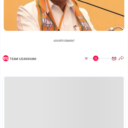
ADVERTISEMENT
ಅ
ಅ
TEAM UDAYAVANI