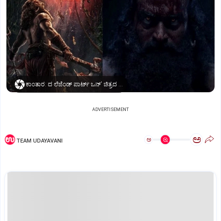
ಕಾಂತಾರ: ದ ಲೆಜೆಂಡ್‌ ಪಾರ್ಟ್‌ ಒನ್‌' ಚಿತ್ರದ ಪೋಸ್ಟರ್‌
ADVERTISEMENT
ಅ
ಅ
TEAM UDAYAVANI