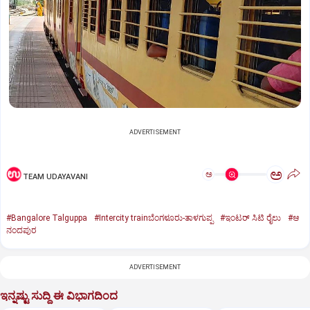
ADVERTISEMENT
ಅ
ಅ
TEAM UDAYAVANI
#Bangalore Talguppa
#Intercity trainಬೆಂಗಳೂರು-ತಾಳಗುಪ್ಪ
#ಇಂಟರ್ ಸಿಟಿ ರೈಲು
#ಆ
ನಂದಪುರ
ADVERTISEMENT
ಇನ್ನಷ್ಟು ಸುದ್ದಿ ಈ ವಿಭಾಗದಿಂದ