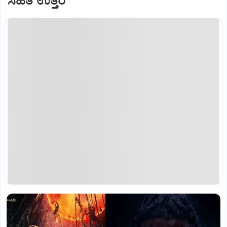
ಸಹಿತ ಉತ್ತರ