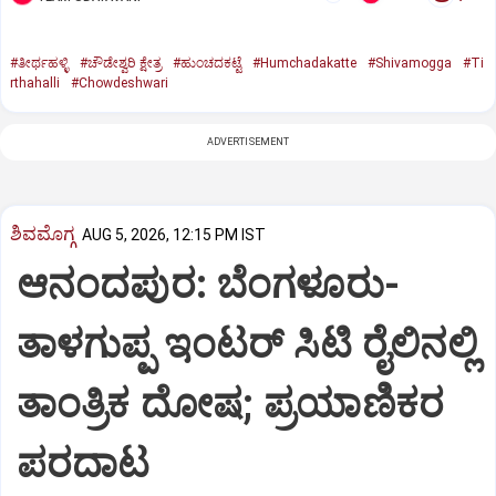
#ತೀರ್ಥಹಳ್ಳಿ
#ಚೌಡೇಶ್ವರಿ ಕ್ಷೇತ್ರ
#ಹುಂಚದಕಟ್ಟೆ
#Humchadakatte
#Shivamogga
#Ti
rthahalli
#Chowdeshwari
ADVERTISEMENT
ಶಿವಮೊಗ್ಗ
AUG 5, 2026, 12:15 PM IST
ಆನಂದಪುರ: ಬೆಂಗಳೂರು-
ತಾಳಗುಪ್ಪ ಇಂಟರ್ ಸಿಟಿ ರೈಲಿನಲ್ಲಿ
ತಾಂತ್ರಿಕ ದೋಷ; ಪ್ರಯಾಣಿಕರ
ಪರದಾಟ