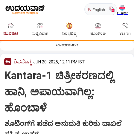
UV
English
E-Paper
ಮುಖಪುಟ
ಸುದ್ದಿ ವಿಭಾಗ
ದಿನ ಭವಿಷ್ಯ
ಹೊಂಗಿರಣ
Search
ADVERTISEMENT
ಶಿವಮೊಗ್ಗ
JUN 20, 2025, 12:11 PM IST
Kantara-1 ಚಿತ್ರೀಕರಣದಲ್ಲಿ
ಹಾನಿ, ಅಪಾಯವಾಗಿಲ್ಲ:
ಹೊಂಬಾಳೆ
ಶೂಟಿಂಗ್‌ಗೆ ಪಡೆದ ಅನುಮತಿ ಕುರಿತು ದಾಖಲೆ