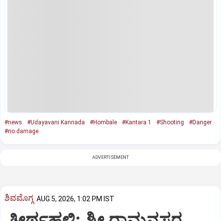
#news
#Udayavani Kannada
#Hombale
#Kantara 1
#Shooting
#Danger
#no damage
ADVERTISEMENT
ಶಿವಮೊಗ್ಗ
AUG 5, 2026, 1:02 PM IST
ತೀರ್ಥಹಳ್ಳಿ: ಶ್ರೀ ರಾಮನಸರ