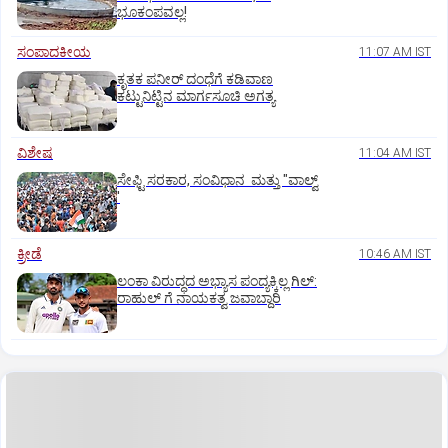
ಭೂಕಂಪವಲ್ಲ!
ಸಂಪಾದಕೀಯ
11:07 AM IST
ಕೃತಕ ಪನೀರ್‌ ದಂಧೆಗೆ ಕಡಿವಾಣ
ಕಟ್ಟುನಿಟ್ಟಿನ ಮಾರ್ಗಸೂಚಿ ಅಗತ್ಯ
ವಿಶೇಷ
11:04 AM IST
ಸೇಫ್ಟಿ ಸರಕಾರ, ಸಂವಿಧಾನ ಮತ್ತು "ವಾಲ್ವ್
'
ಕ್ರೀಡೆ
10:46 AM IST
ಲಂಕಾ ವಿರುದ್ಧದ ಅಭ್ಯಾಸ ಪಂದ್ಯಕ್ಕಿಲ್ಲ ಗಿಲ್:‌
ರಾಹುಲ್‌ ಗೆ ನಾಯಕತ್ವ ಜವಾಬ್ದಾರಿ