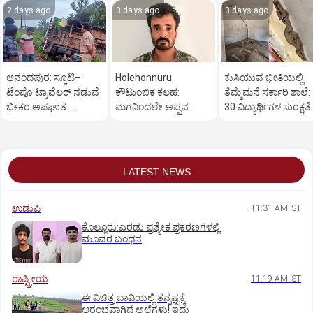
2 days ago
3 days ago
3 days ago
ಆನಂದಪುರ: ಸ್ಕೂಟಿ–
Holehonnuru:
ಕುಸಿಯುವ ಭೀತಿಯಲ್ಲಿ
ಟೆಂಪೊ ಟ್ರಾವೆಲರ್ ನಡುವೆ
ಕೌಟುಂಬಿಕ ಕಲಹ:
ತೆಮ್ಮೆಮನೆ ಸರ್ಕಾರಿ ಶಾಲೆ:
ಭೀಕರ ಅಪಘಾತ...
ಮಗನಿಂದಲೇ ಅಪ್ಪನ
30 ವಿದ್ಯಾರ್ಥಿಗಳ ಸುರಕ್ಷತೆ
ಸವಾರನ ಸ್ಥಿತಿ ಗಂಭೀರ
ಕೊ*ಲೆ
ಪ್ರಶ್ನಾರ್ಹ!
LATEST NEWS
ಉಡುಪಿ
11:31 AM IST
ಕೊಲ್ಲೂರು:ಎರಡು ಪ್ರತ್ಯೇಕ ಪ್ರಕರಣಗಳಲ್ಲಿ
ಮೂವರ ಬಂಧನ
ರಾಷ್ಟ್ರೀಯ
11:19 AM IST
ಈ ವಿಚಿತ್ರ ಬಾವಿಯಲ್ಲಿ ತನ್ನಷ್ಟಕ್ಕೆ
ಆರಂಭವಾಗಿದೆ ಅಲೆಗಳು! ಇದು