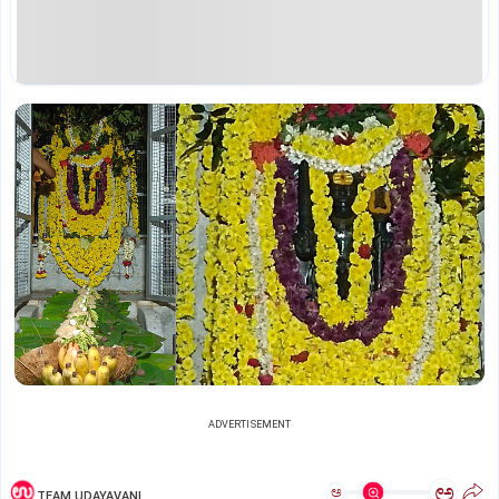
ADVERTISEMENT
ಅ
ಅ
TEAM UDAYAVANI