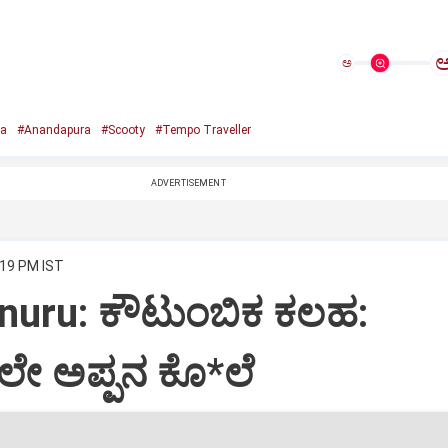
ಅ
a
#Anandapura
#Scooty
#Tempo Traveller
ADVERTISEMENT
:19 PM IST
nuru: ಕೌಟುಂಬಿಕ ಕಲಹ:
ೇ ಅಪ್ಪನ ಕೊ*ಲೆ