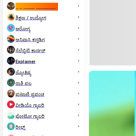
ಇಸ್ರೇಲ್- ಇರಾನ್‌ ಯುದ್ಧ
ಶಿಕ್ಷಣ / ಉದ್ಯೋಗ
ಆರೋಗ್ಯ
ಅನಿವಾಸಿ ಕನ್ನಡಿಗ
ಸೆಲೆಬ್ರಿಟಿ ಕಾರ್ನರ್‌
Explainer
ಜ್ಯೋತಿಷ್ಯ
ರಾಶಿ ಫಲ
ಪುಟಾಣಿ ಪ್ರಪಂಚ
ವೀಡಿಯೊ ಗ್ಯಾಲರಿ
ಫೋಟೋ ಗ್ಯಾಲರಿ
ರೀಲ್ಸ್