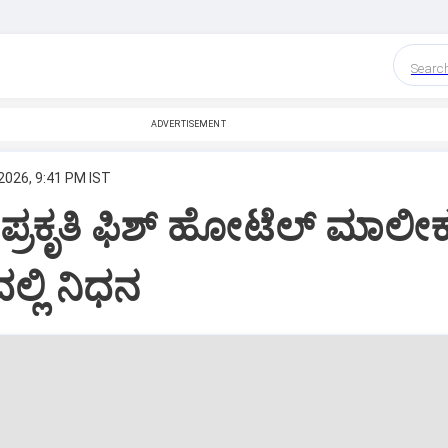
Searc
ADVERTISEMENT
2026, 9:41 PM IST
ನ ಪ್ರಕೃತಿ ಫಿಶ್ ಹೋಟೆಲ್ ಮಾಲೀ
್ಲಿ ನಿಧನ