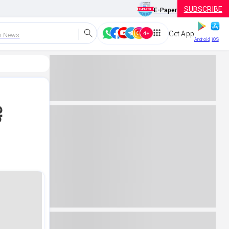
SUBSCRIBE
E-Paper
Get App
h News
Android
iOS
ಕ