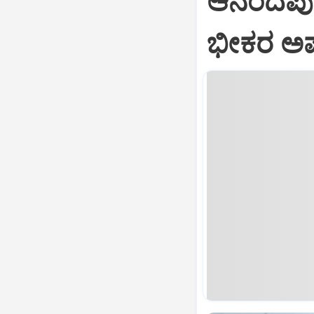
ಆನಂದಪುರ:
ಭೀಕರ ಅಪಘ