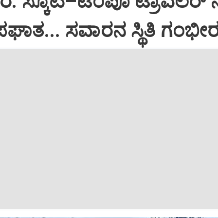
 ಸ್ಕೂಟಿ–ಟೆಂಪೊ ಟ್ರಾವೆಲರ್ 
ಾತ... ಸವಾರನ ಸ್ಥಿತಿ ಗಂಭೀ