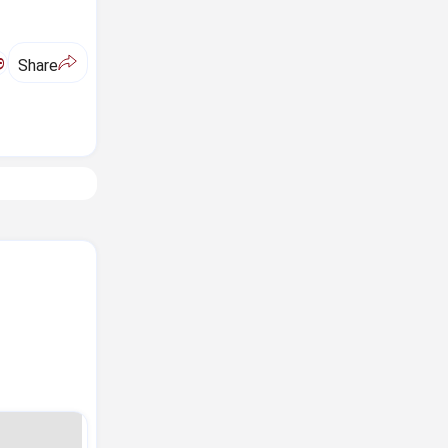
ಅ
Share