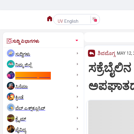
English
UV
ಸುದ್ದಿ ವಿಭಾಗಗಳು
ಶಿವಮೊಗ್ಗ
MAY 12, 
ಸುದ್ದಿಗಳು
ಸಕ್ರೆಬೈಲಿ
ನಿಮ್ಮ ಜಿಲ್ಲೆ
ಕಾಮನ್‌ ವೆಲ್ತ್‌ ಗೇಮ್ಸ್‌
ಅಪಘಾತದಲ
ಸಿನೆಮಾ
ಕ್ರೀಡೆ
ವೆಬ್ ಎಕ್ಸ್‌ಕ್ಲೂಸಿವ್
ಕ್ರೈಮ್
ವೈವಿಧ್ಯ