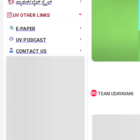
ಫ್ಯಾಶನ್/ಲೈಫ್‌ ಸ್ಟೈಲ್
UV OTHER LINKS
E-PAPER
UV PODCAST
CONTACT US
TEAM UDAYAVANI