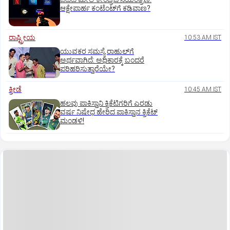
ಆಕ್ಷೇಪಾರ್ಹ ಕಂಟೆಂಟ್‌ಗೆ ಕಡಿವಾಣ?
ರಾಷ್ಟ್ರೀಯ
10:53 AM IST
ಯುವಕರ ಸಮಸ್ಯೆ ರಾಹುಲ್‌ಗೆ
ಅರ್ಥವಾಗಿದೆ: ಅಧಿಕಾರಕ್ಕೆ ಬಂದರೆ
ಪರಿಹರಿಸುತ್ತಾರೆಯೇ?
ಕ್ರೀಡೆ
10:45 AM IST
ಹಲವು ಪಾಕಿಸ್ತಾನಿ ಕ್ರಿಕೆಟಿಗರಿಗೆ ಎರಡು
ವರ್ಷ ನಿಷೇಧ ಹೇರಿದ ಪಾಕಿಸ್ತಾನ ಕ್ರಿಕೆಟ್‌
ಮಂಡಳಿ!