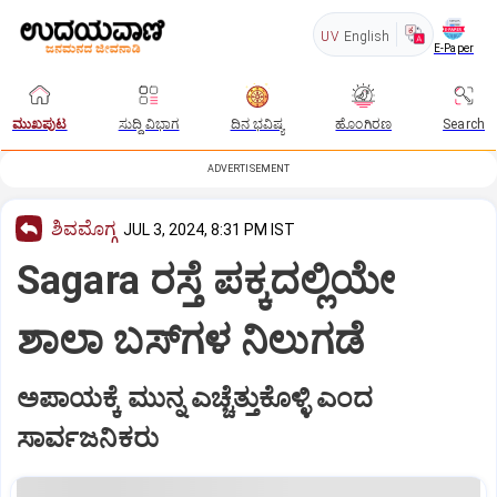
UV
English
E-Paper
ಮುಖಪುಟ
ಸುದ್ದಿ ವಿಭಾಗ
ದಿನ ಭವಿಷ್ಯ
ಹೊಂಗಿರಣ
Search
ADVERTISEMENT
ಶಿವಮೊಗ್ಗ
JUL 3, 2024, 8:31 PM IST
Sagara ರಸ್ತೆ ಪಕ್ಕದಲ್ಲಿಯೇ
ಶಾಲಾ ಬಸ್‌ಗಳ ನಿಲುಗಡೆ
ಅಪಾಯಕ್ಕೆ ಮುನ್ನ ಎಚ್ಚೆತ್ತುಕೊಳ್ಳಿ ಎಂದ
ಸಾರ್ವಜನಿಕರು