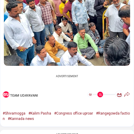
ADVERTISEMENT
ಅ
ಅ
TEAM UDAYAVANI
#Shivamogga
#Kalim Pasha
#Congress office uproar
#Rangegowda factio
n
#Kannada news