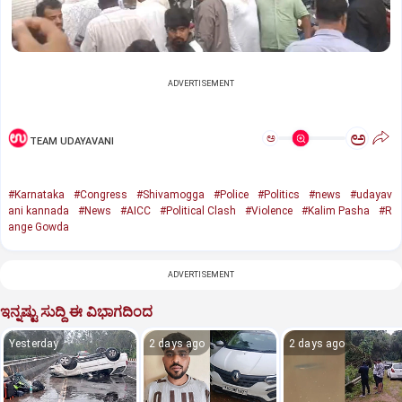
ADVERTISEMENT
ಅ
ಅ
TEAM UDAYAVANI
#Karnataka
#Congress
#Shivamogga
#Police
#Politics
#news
#udayav
ani kannada
#News
#AICC
#Political Clash
#Violence
#Kalim Pasha
#R
ange Gowda
ADVERTISEMENT
ಇನ್ನಷ್ಟು ಸುದ್ದಿ ಈ ವಿಭಾಗದಿಂದ
Yesterday
2 days ago
2 days ago