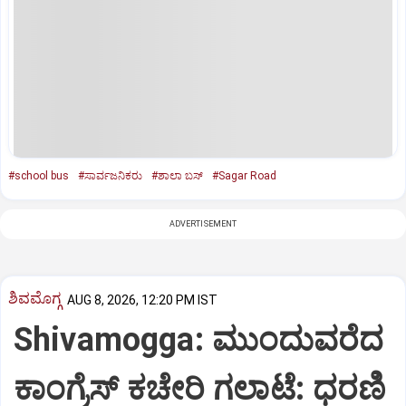
#school bus
#ಸಾರ್ವಜನಿಕರು
#ಶಾಲಾ ಬಸ್‌
#Sagar Road
ADVERTISEMENT
ಶಿವಮೊಗ್ಗ
AUG 8, 2026, 12:20 PM IST
Shivamogga: ಮುಂದುವರೆದ
ಕಾಂಗ್ರೆಸ್ ಕಚೇರಿ ಗಲಾಟೆ: ಧರಣಿ