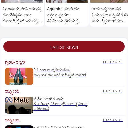
ಸಿಗಂದೂರು ದೇವಿ ದರ್ಶನಕ್ಕೆ
Agumbe: ಸರಣಿ ದನ
ತೀರ್ಥಹಳ್ಳಿ: ಚಾಲಕನ
ಹೊರಟಿದ್ದವರ ಕಾರು
ಕಳ್ಳತನ ಪ್ರಕರಣ:
ನಿಯಂತ್ರಣ ತಪ್ಪಿ ಕೆರೆಗೆ ಬಿದ
ಚೋರಡಿ ಬ್ರಿಡ್ಜ್ ಬಳಿ ಪಲ್ಟಿ; 6
ಸಿನಿಮೀಯ ಶೈಲಿಯಲ್ಲಿ
ಕಾರು...! ಪ್ರಯಾಣಿಕರು
ಮಂದಿಗೆ ಗಾಯ
ಆರೋಪಿಯನ್ನು ಬಂಧಿಸಿದ
ಪಾರು
ಪೊಲೀಸರು
LATEST NEWS
ವೈರಲ್ ನ್ಯೂಸ್
11:01 AM IST
8.1 ಅಡಿ ಉದ್ದನೆಯ ಕೇಶ:
ಉತ್ತರಾಖಂಡ ಮಹಿಳೆ ಗಿನ್ನೆಸ್‌ ದಾಖಲೆ
ರಾಷ್ಟ್ರೀಯ
10:59 AM IST
ಮೆಟಾ ಯಾರಿಗೆ ಏನು
ತೋರಿಸುತ್ತದೆ?:ಅಲ್ಗಾರಿದಂ ಬಗ್ಗೆ ಕೇಂದ್ರ
ಪರಿಶೀಲನೆ
ರಾಷ್ಟ್ರೀಯ
10:56 AM IST
ಒಟಿಟಿ ಮೇಲೆ ಕೇಂದ್ರದ ನಿಯಂತ್ರಣ: