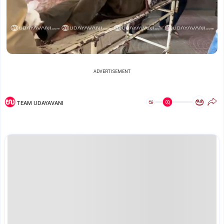
ADVERTISEMENT
ಅ
ಅ
TEAM UDAYAVANI