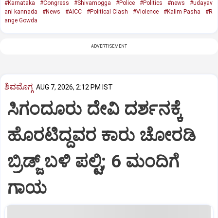
#Karnataka
#Congress
#Shivamogga
#Police
#Politics
#news
#udayav
ani kannada
#News
#AICC
#Political Clash
#Violence
#Kalim Pasha
#R
ange Gowda
ADVERTISEMENT
ಶಿವಮೊಗ್ಗ
AUG 7, 2026, 2:12 PM IST
ಸಿಗಂದೂರು ದೇವಿ ದರ್ಶನಕ್ಕೆ
ಹೊರಟಿದ್ದವರ ಕಾರು ಚೋರಡಿ
ಬ್ರಿಡ್ಜ್ ಬಳಿ ಪಲ್ಟಿ; 6 ಮಂದಿಗೆ
ಗಾಯ