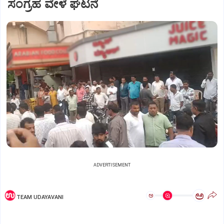
ಸಂಗ್ರಹ ವೇಳೆ ಘಟನೆ
ADVERTISEMENT
ಅ
ಅ
TEAM UDAYAVANI