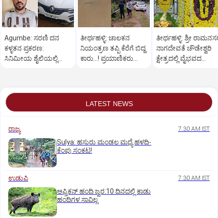
Agumbe: ಸರಣಿ ದನ
ತೀರ್ಥಹಳ್ಳಿ: ಚಾಲಕನ
ತೀರ್ಥಹಳ್ಳಿ: ಶ್ರೀ ರಾಮನ
ಕಳ್ಳತನ ಪ್ರಕರಣ:
ನಿಯಂತ್ರಣ ತಪ್ಪಿ ಕೆರೆಗೆ ಬಿದ್ದ
ನಾಗದೇವತೆ ಚೌಡೇಶ್ವರಿ
ಸಿನಿಮೀಯ ಶೈಲಿಯಲ್ಲಿ
ಕಾರು...! ಪ್ರಯಾಣಿಕರು
ಕ್ಷೇತ್ರದಲ್ಲಿ ವೈಭವದ
ಆರೋಪಿಯನ್ನು ಬಂಧಿಸಿದ
ಪಾರು
ಮಂಡಲ ಪೂಜೆ,ರಂಗಪೂಜ
ಪೊಲೀಸರು
LATEST NEWS
ರಾಜ್ಯ
7:30 AM IST
Sulya: ಹಸುರು ಮಂಡಲ ಮಧ್ಯೆ ಹಳದಿ-
ಕೆಂಪು ಸಂಕಟ!
ಉಡುಪಿ
7:30 AM IST
ಆಫ್ರಿಕನ್‌ ಹಂದಿ ಜ್ವರ:10 ದಿನದಲ್ಲಿ ಕಾಡು
ಹಂದಿಗಳ ಸಾವಿಲ್ಲ