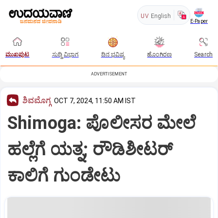
UV
English
E-Paper
ಮುಖಪುಟ
ಸುದ್ದಿ ವಿಭಾಗ
ದಿನ ಭವಿಷ್ಯ
ಹೊಂಗಿರಣ
Search
ADVERTISEMENT
ಶಿವಮೊಗ್ಗ
OCT 7, 2024, 11:50 AM IST
Shimoga: ಪೊಲೀಸರ ಮೇಲೆ
ಹಲ್ಲೆಗೆ ಯತ್ನ; ರೌಡಿಶೀಟರ್‌
ಕಾಲಿಗೆ ಗುಂಡೇಟು