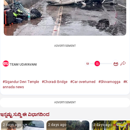
ADVERTISEMENT
ಅ
ಅ
TEAM UDAYAVANI
#Sigandur Devi Temple
#Choradi Bridge
#Car overturned
#Shivamogga
#K
annada news
ADVERTISEMENT
ಇನ್ನಷ್ಟು ಸುದ್ದಿ ಈ ವಿಭಾಗದಿಂದ
2 days ago
2 days ago
3 days ago