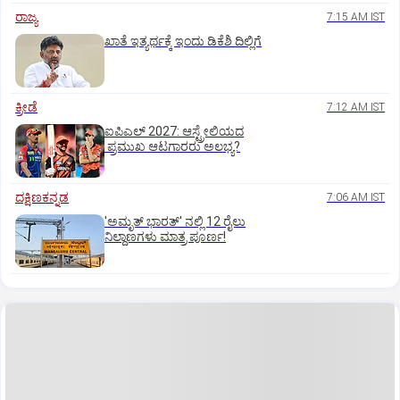
ರಾಜ್ಯ
7:15 AM IST
ಖಾತೆ ಇತ್ಯರ್ಥಕ್ಕೆ ಇಂದು ಡಿಕೆಶಿ ದಿಲ್ಲಿಗೆ
ಕ್ರೀಡೆ
7:12 AM IST
ಐಪಿಎಲ್‌ 2027: ಆಸ್ಟ್ರೇಲಿಯದ
ಪ್ರಮುಖ ಆಟಗಾರರು ಅಲಭ್ಯ?
ದಕ್ಷಿಣಕನ್ನಡ
7:06 AM IST
'ಅಮೃತ್‌ ಭಾರತ್‌' ನಲ್ಲಿ 12 ರೈಲು
ನಿಲ್ದಾಣಗಳು ಮಾತ್ರ ಪೂರ್ಣ!