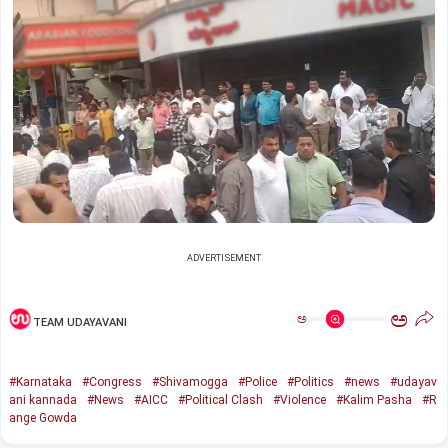
ADVERTISEMENT
ಅ
ಅ
TEAM UDAYAVANI
#Karnataka
#Congress
#Shivamogga
#Police
#Politics
#news
#udayav
ani kannada
#News
#AICC
#Political Clash
#Violence
#Kalim Pasha
#R
ange Gowda