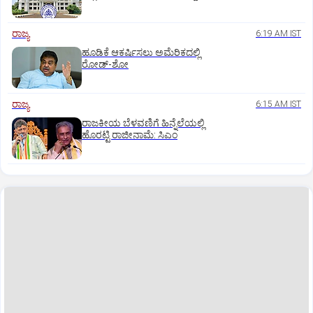
ರಾಜ್ಯ
6:19 AM IST
ಹೂಡಿಕೆ ಆಕರ್ಷಿಸಲು ಅಮೆರಿಕದಲ್ಲಿ
ರೋಡ್‌-ಶೋ
ರಾಜ್ಯ
6:15 AM IST
ರಾಜಕೀಯ ಬೆಳವಣಿಗೆ ಹಿನ್ನೆಲೆಯಲ್ಲಿ
ಹೊರಟ್ಟಿ ರಾಜೀನಾಮೆ: ಸಿಎಂ