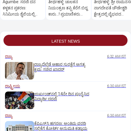
Agumbe: ಸರಣಿ ದನ
ತೀರ್ಥಹಳ್ಳಿ: ಚಾಲಕನ
ತೀರ್ಥಹಳ್ಳಿ: ಶ್ರೀ ರಾಮನ
ಕಳ್ಳತನ ಪ್ರಕರಣ:
ನಿಯಂತ್ರಣ ತಪ್ಪಿ ಕೆರೆಗೆ ಬಿದ್ದ
ನಾಗದೇವತೆ ಚೌಡೇಶ್ವರಿ
ಸಿನಿಮೀಯ ಶೈಲಿಯಲ್ಲಿ
ಕಾರು...! ಪ್ರಯಾಣಿಕರು
ಕ್ಷೇತ್ರದಲ್ಲಿ ವೈಭವದ
ಆರೋಪಿಯನ್ನು ಬಂಧಿಸಿದ
ಪಾರು
ಮಂಡಲ ಪೂಜೆ,ರಂಗಪೂಜ
ಪೊಲೀಸರು
LATEST NEWS
ರಾಜ್ಯ
6:32 AM IST
ರಾಜ್ಯದೆಲ್ಲೆಡೆ ಆಹಾರ ಸುರಕ್ಷೆಗೆ ಅಗತ್ಯ
ಕ್ರಮ: ಸಚಿವ ಖಾದರ್
ರಾಷ್ಟ್ರೀಯ
6:30 AM IST
ಜಾರ್ಖಂಡ್‌ನಲ್ಲಿ 14ನೇ ದಿನ ಪೂರೈಸಿದ
ವಿದ್ಯಾರ್ಥಿ ಧರಣಿ
ರಾಜ್ಯ
6:30 AM IST
ಕೆಪಿಎಸ್‌ಸಿ ಹಗರಣ: ಅಂತಿಮ ವರದಿ
ಸಲ್ಲಿಕೆಗೆ ಕೋರ್ಟ್‌ ಅನುಮತಿ ಕಡ್ಡಾಯ