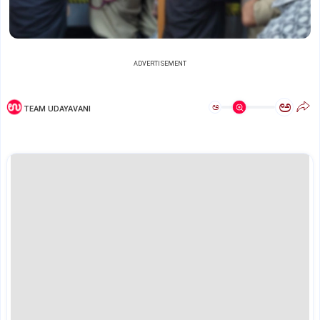
ADVERTISEMENT
ಅ
ಅ
TEAM UDAYAVANI