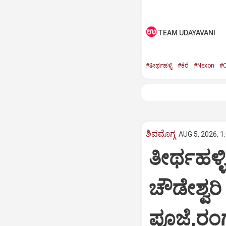
TEAM UDAYAVANI
#ತೀರ್ಥಹಳ್ಳಿ
#ಕೆರೆ
#Nexon
#C
ಶಿವಮೊಗ್ಗ
AUG 5, 2026, 1
ತೀರ್ಥಹಳ್
ಚೌಡೇಶ್ವರಿ
ಪೂಜೆ,ರಂ