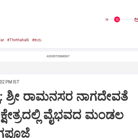
ಅ
ar
#Thirthahalli
#ಕಾರು
ADVERTISEMENT
:02 PM IST
ಳಿ: ಶ್ರೀ ರಾಮನಸರ ನಾಗದೇವತೆ
 ಕ್ಷೇತ್ರದಲ್ಲಿ ವೈಭವದ ಮಂಡಲ
ಗಪೂಜೆ