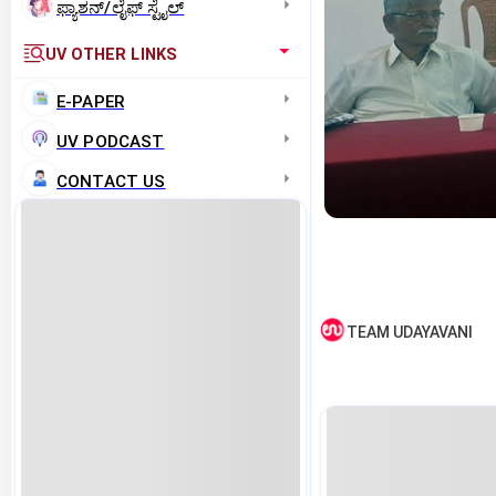
ಫ್ಯಾಶನ್/ಲೈಫ್‌ ಸ್ಟೈಲ್
UV OTHER LINKS
E-PAPER
UV PODCAST
CONTACT US
TEAM UDAYAVANI