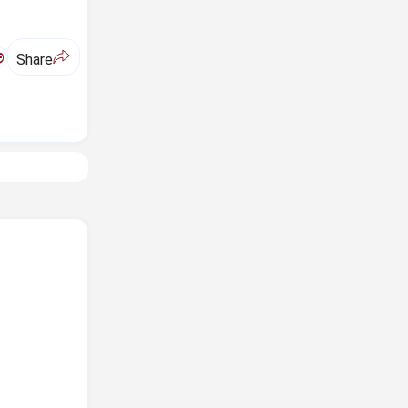
ಅ
Share