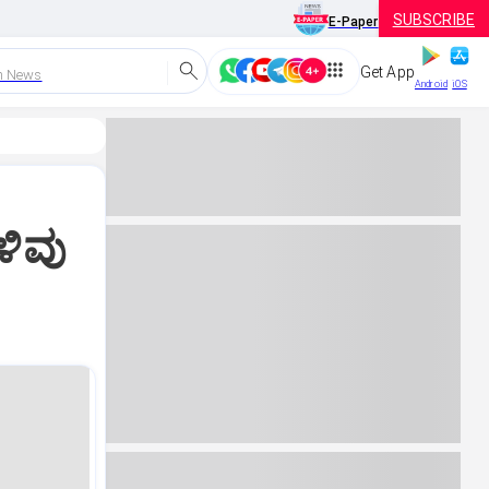
SUBSCRIBE
E-Paper
Get App
h News
Android
iOS
ಳಿವು