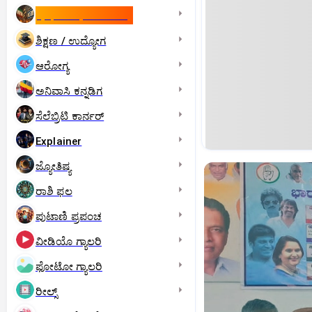
ಇಸ್ರೇಲ್- ಇರಾನ್‌ ಯುದ್ಧ
ಶಿಕ್ಷಣ / ಉದ್ಯೋಗ
ಆರೋಗ್ಯ
ಅನಿವಾಸಿ ಕನ್ನಡಿಗ
ಸೆಲೆಬ್ರಿಟಿ ಕಾರ್ನರ್‌
Explainer
ಜ್ಯೋತಿಷ್ಯ
ರಾಶಿ ಫಲ
ಪುಟಾಣಿ ಪ್ರಪಂಚ
ವೀಡಿಯೊ ಗ್ಯಾಲರಿ
ಫೋಟೋ ಗ್ಯಾಲರಿ
ರೀಲ್ಸ್