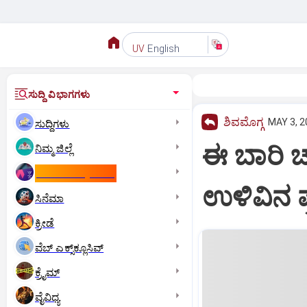
English
UV
ಸುದ್ದಿ ವಿಭಾಗಗಳು
ಶಿವಮೊಗ್ಗ
MAY 3, 2
ಸುದ್ದಿಗಳು
ಈ ಬಾರಿ 
ನಿಮ್ಮ ಜಿಲ್ಲೆ
ಕಾಮನ್‌ ವೆಲ್ತ್‌ ಗೇಮ್ಸ್‌
ಉಳಿವಿನ ಪ್
ಸಿನೆಮಾ
ಕ್ರೀಡೆ
ವೆಬ್ ಎಕ್ಸ್‌ಕ್ಲೂಸಿವ್
ಕ್ರೈಮ್
ವೈವಿಧ್ಯ