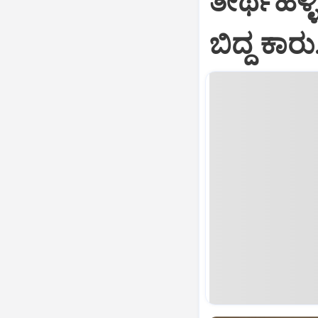
ತೀರ್ಥಹಳ್ಳ
ಬಿದ್ದ ಕಾರ