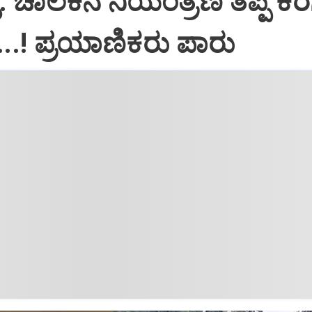
ಿ: ಚಾಲಕನ ನಿಯಂತ್ರಣ ತಪ್ಪಿ ಕೆರೆ
ು...! ಪ್ರಯಾಣಿಕರು ಪಾರು