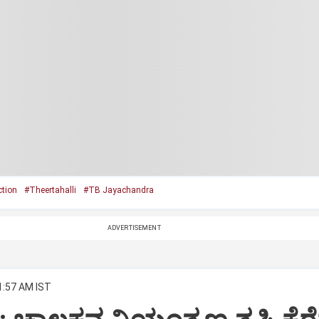
ction
#Theertahalli
#TB Jayachandra
ADVERTISEMENT
1:57 AM IST