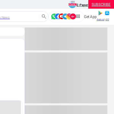
SUBSCRIBE
E-Paper
Get App
h News
Android
iOS