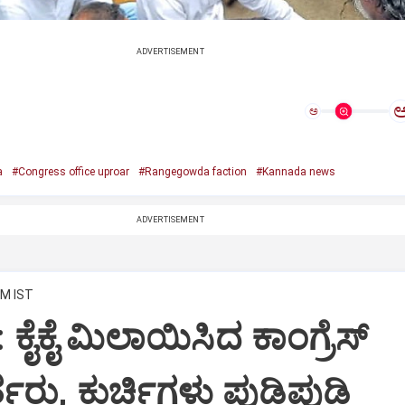
ADVERTISEMENT
ಅ
a
#Congress office uproar
#Rangegowda faction
#Kannada news
ADVERTISEMENT
PM IST
: ಕೈಕೈ ಮಿಲಾಯಿಸಿದ ಕಾಂಗ್ರೆಸ್
ತರು, ಕುರ್ಚಿಗಳು ಪುಡಿಪುಡಿ