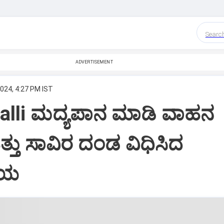
Searc
ADVERTISEMENT
2024, 4:27 PM IST
halli ಮದ್ಯಪಾನ ಮಾಡಿ ವಾಹನ
ತ್ತು ಸಾವಿರ ದಂಡ ವಿಧಿಸಿದ
ಲಯ