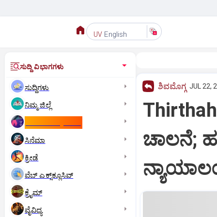
English
UV
ಸುದ್ದಿ ವಿಭಾಗಗಳು
ಶಿವಮೊಗ್ಗ
JUL 22, 
ಸುದ್ದಿಗಳು
Thirtha
ನಿಮ್ಮ ಜಿಲ್ಲೆ
ಕಾಮನ್‌ ವೆಲ್ತ್‌ ಗೇಮ್ಸ್‌
ಚಾಲನೆ; ಹ
ಸಿನೆಮಾ
ಕ್ರೀಡೆ
ನ್ಯಾಯಾ
ವೆಬ್ ಎಕ್ಸ್‌ಕ್ಲೂಸಿವ್
ಕ್ರೈಮ್
ವೈವಿಧ್ಯ