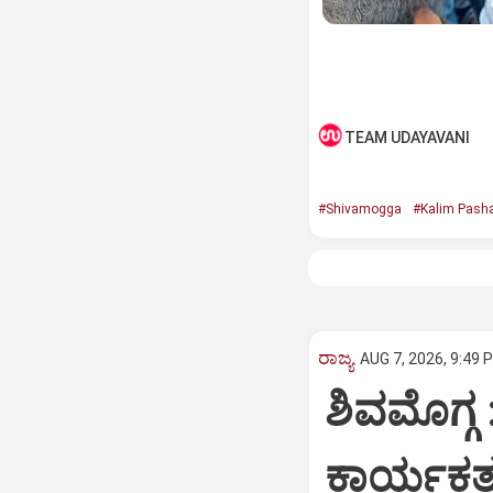
TEAM UDAYAVANI
#Shivamogga
#Kalim Pash
ರಾಜ್ಯ
AUG 7, 2026, 9:49 
ಶಿವಮೊಗ್ಗ 
ಕಾರ್ಯಕರ್