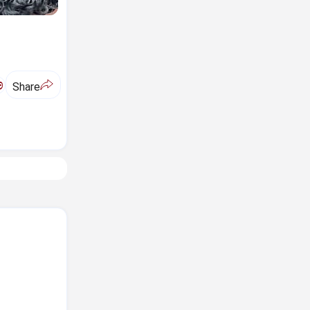
ಅ
Share