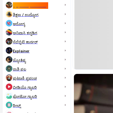
ಇಸ್ರೇಲ್- ಇರಾನ್‌ ಯುದ್ಧ
ಶಿಕ್ಷಣ / ಉದ್ಯೋಗ
ಆರೋಗ್ಯ
ಅನಿವಾಸಿ ಕನ್ನಡಿಗ
ಸೆಲೆಬ್ರಿಟಿ ಕಾರ್ನರ್‌
Explainer
ಜ್ಯೋತಿಷ್ಯ
ರಾಶಿ ಫಲ
ಪುಟಾಣಿ ಪ್ರಪಂಚ
ವೀಡಿಯೊ ಗ್ಯಾಲರಿ
ಫೋಟೋ ಗ್ಯಾಲರಿ
ರೀಲ್ಸ್