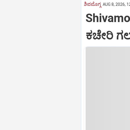
ಶಿವಮೊಗ್ಗ
AUG 8, 2026, 1
Shivamog
ಕಚೇರಿ ಗ