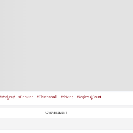
#ಮದ್ಯಪಾನ
#Drinking
#Thirthahalli
#driving
#ತೀರ್ಥಹಳ್ಳಿCourt
ADVERTISEMENT