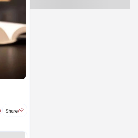
ಅ
Share