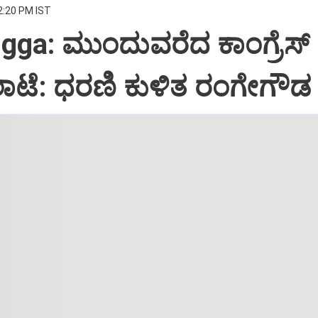
2:20 PM IST
ga: ಮುಂದುವರೆದ ಕಾಂಗ್ರೆಸ್
ಲಾಟೆ: ಧರಣಿ ಕುಳಿತ ರಂಗೇಗೌ