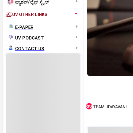
ಫ್ಯಾಶನ್/ಲೈಫ್‌ ಸ್ಟೈಲ್
UV OTHER LINKS
E-PAPER
UV PODCAST
CONTACT US
TEAM UDAYAVANI