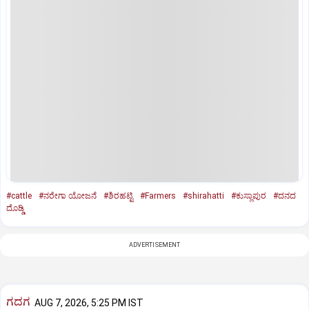
#cattle
#ನರೇಗಾ ಯೋಜನೆ
#ಶಿರಹಟ್ಟಿ
#Farmers
#shirahatti
#ಕುಸ್ಲಾಪುರ
#ದನದ
ದೊಡ್ಡಿ
ADVERTISEMENT
ಗದಗ
AUG 7, 2026, 5:25 PM IST