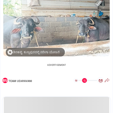
ಶಿರಹಟ್ಟಿ: ಕುಸ್ಲಾಪುರದಲ್ಲಿ ನರೇಗಾ ಯೋಜನೆಯಡಿ ನಿರ್ಮಿಸಿದ ದನದದೊಡ್ಡಿ.
ADVERTISEMENT
ಅ
ಅ
TEAM UDAYAVANI