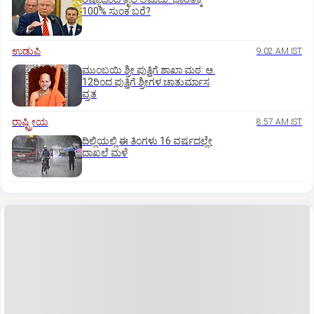
100% ಸುಂಕ ಬರೆ?
ಉಡುಪಿ
9:02 AM IST
ಮುಂಬಯಿ ಶ್ರೀ ಪುತ್ತಿಗೆ ಶಾಖಾ ಮಠ: ಆ.
12ರಿಂದ ಪುತ್ತಿಗೆ ಶ್ರೀಗಳ ಚಾತುರ್ಮಾಸ
ವ್ರತ
ರಾಷ್ಟ್ರೀಯ
8:57 AM IST
ದಿಲ್ಲಿಯಲ್ಲಿ ಈ ತಿಂಗಳು 16 ವರ್ಷದಲ್ಲೇ
ದಾಖಲೆ ಮಳೆ