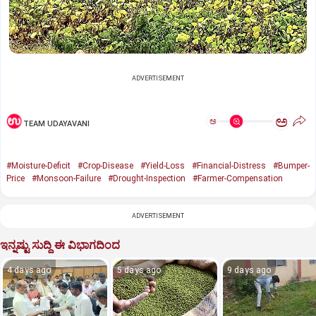
ADVERTISEMENT
ಅ
ಅ
TEAM UDAYAVANI
#Moisture-Deficit
#Crop-Disease
#Yield-Loss
#Financial-Distress
#Bumper-
Price
#Monsoon-Failure
#Drought-Inspection
#Farmer-Compensation
ADVERTISEMENT
ಇನ್ನಷ್ಟು ಸುದ್ದಿ ಈ ವಿಭಾಗದಿಂದ
4 days ago
5 days ago
9 days ago