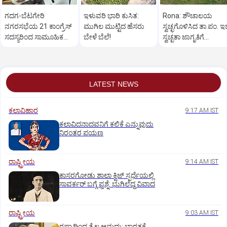
ಗದಗ-ಬೆಟಗೇರಿ
ಇಳುವರಿ ಭಾರಿ ಕುಸಿತ:
Rona: ಶೌಚಾಲಯ
ನಗರಸಭೆಯ 21 ಕಾಂಗ್ರೆಸ್
ಮುಗಿಲ ಮುಟ್ಟಿದ ಹೆಸರು
ಸ್ವಚ್ಛಗೊಳಿಸಿದ ತಾ.ಪಂ. ಇ
ಸದಸ್ಯರಿಂದ ಸಾಮೂಹಿಕ
ಬೇಳೆ ಬೆಲೆ!
ಸ್ವಚ್ಛತಾ ಜಾಗೃತಿಗೆ
ರಾಜೀನಾಮೆ!
ಸಾರ್ವಜನಿಕರ ಪ್ರಶಂಸೆ
LATEST NEWS
ಕಲಾವಿಹಾರ
9:17 AM IST
ಕಲಾವಿದನಾದವನಿಗೆ ಕಲಿಕೆ ಎನ್ನುವುದು
ನಿರಂತರ ಪಯಣ
ರಾಷ್ಟ್ರೀಯ
9:14 AM IST
ಕಾಸರಗೋಡು ಶಾಲಾ ಕ್ವಿಜ್‌ ಸ್ಪರ್ಧೆಯಲ್ಲಿ
ಸಾವರ್ಕರ್‌ ಬಗ್ಗೆ ಪ್ರಶ್ನೆ: ಭುಗಿಲೆದ್ದ ವಿವಾದ
ರಾಷ್ಟ್ರೀಯ
9:03 AM IST
ರಷ್ಯಾದಿಂದ ತೈಲ ಆಮದು: ಭಾರತಕ್ಕೆ