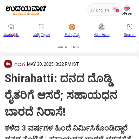
UV
English
E-Paper
ಮುಖಪುಟ
ಸುದ್ದಿ ವಿಭಾಗ
ದಿನ ಭವಿಷ್ಯ
ಹೊಂಗಿರಣ
Search
ADVERTISEMENT
ಗದಗ
MAY 30, 2025, 3:32 PM IST
Shirahatti: ದನದ ದೊಡ್ಡಿ
ರೈತರಿಗೆ ಆಸರೆ; ಸಹಾಯಧನ
ಬಾರದೆ ನಿರಾಸೆ!
ಕಳೆದ 3 ವರ್ಷಗಳ ಹಿಂದೆ ನಿರ್ಮಿಸಿಕೊಂಡಿದ್ದಾರೆ