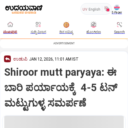
UV
English
E-Paper
ಮುಖಪುಟ
ಸುದ್ದಿ ವಿಭಾಗ
ದಿನ ಭವಿಷ್ಯ
ಹೊಂಗಿರಣ
Search
ADVERTISEMENT
ಉಡುಪಿ
JAN 12, 2026, 11:01 AM IST
Shiroor mutt paryaya: ಈ
ಬಾರಿ ಪರ್ಯಾಯಕ್ಕೆ 4-5 ಟನ್‌
ಮಟ್ಟುಗುಳ್ಳ ಸಮರ್ಪಣೆ