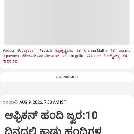
#Udupi
#Udayavani
#ಉಡುಪಿ
#ಶ್ರೀಕೃಷ್ಣ ಮಠ
#Sri Krishna Matha
#Shiroor mu
tt paryaya
#ಶೀರೂರು ಮಠ ಪರ್ಯಾಯ
#mattu gulla
#4 tonne
#ಮಟ್ಟುಗುಳ್ಳ
#4
ಸಾವಿರ ಕೆಜಿ
ADVERTISEMENT
ಉಡುಪಿ
AUG 9, 2026, 7:30 AM IST
ಆಫ್ರಿಕನ್‌ ಹಂದಿ ಜ್ವರ:10
ದಿನದಲ್ಲಿ ಕಾಡು ಹಂದಿಗಳ