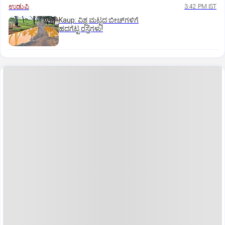
ಉಡುಪಿ
3:42 PM IST
Kaup: ವಿಶ್ವ ಮಟ್ಟದ ಬೀಚ್‌ಗಳಿಗೆ
ಹದಗೆಟ್ಟ ರಸ್ತೆಗಳು!