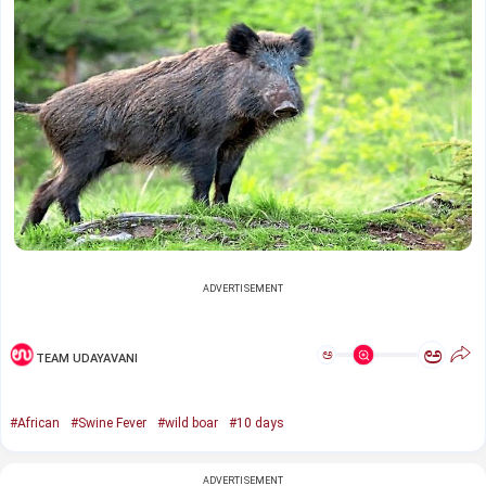
ADVERTISEMENT
ಅ
ಅ
TEAM UDAYAVANI
#African
#Swine Fever
#wild boar
#10 days
ADVERTISEMENT