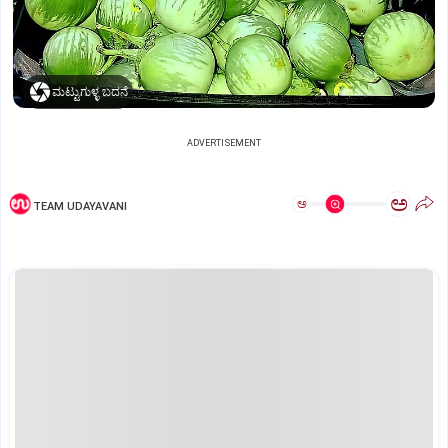
ಮಟ್ಟುಗುಳ್ಳ ಬದನೆ
ADVERTISEMENT
ಅ
ಅ
TEAM UDAYAVANI