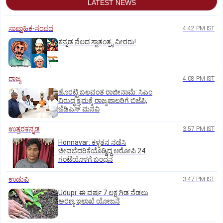
LATEST NEWS
ಸಾಪ್ತಾಹಿಕ-ಸಂಪದ
4:42 PM IST
ಕನ್ನಡ ನೆಲದ ಸ್ವಾತಂತ್ರ್ಯ ವೀರರು!
ರಾಜ್ಯ
4:08 PM IST
ಹೊರಟ್ಟಿ ಬಲವಂತ ರಾಜೀನಾಮೆ: ಸಿಎಂ
ವಿರುದ್ಧ ಕ್ರಮಕ್ಕೆ ರಾಜ್ಯಪಾಲರಿಗೆ ಬಿಜೆಪಿ,
ಜೆಡಿಎಸ್ ಮನವಿ
ಉತ್ತರಕನ್ನಡ
3:57 PM IST
Honnavar: ಕಳ್ಳತನ ನಡೆಸಿ
ಜೀವಬೆದರಿಕೆಯೊಡ್ಡಿದ್ದ ಆರೋಪಿ 24
ಗಂಟೆಯೊಳಗೆ ಬಂಧನ
ಉಡುಪಿ
3:47 PM IST
Udupi: ಈ ವರ್ಷ 7 ಲಕ್ಷ ಗಿಡ ನೆಡಲು
ಅರಣ್ಯ ಇಲಾಖೆ ಯೋಜನೆ