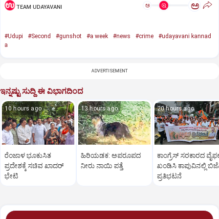
ಅ
ಅ
TEAM UDAYAVANI
#Udupi
#Second
#gunshot
#a week
#news
#crime
#udayavani kannad
a
ADVERTISEMENT
ಇನ್ನಷ್ಟು ಸುದ್ದಿ ಈ ವಿಭಾಗದಿಂದ
10 hours ago
13 hours ago
20 hours ago
ರೆಂಜಾಳ ಭೂಕುಸಿತ
ಹಿರಿಯಡಕ: ಅಪರೂಪದ
ಕಾಂಗ್ರೆಸ್ ಸರಕಾರದ ವೈಫಲ
ಪ್ರದೇಶಕ್ಕೆ ಸಚಿವ ಖಾದರ್‌
ನೀರು ನಾಯಿ ಪತ್ತೆ
ಖಂಡಿಸಿ ಕಾಪುವಿನಲ್ಲಿ ಬಿಜೆ
ಭೇಟಿ
ಪ್ರತಿಭಟನೆ