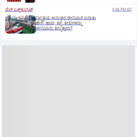
ವೆಬ್ ಎಕ್ಸ್‌ಕ್ಲೂಸಿವ್
5:58 PM IST
ನಿವೃತ್ತಿಯ ಅನಂತರ ಚೀನಿಯರ ಬದುಕು
ಹೇಗೆ: ಹಾವು, ಕಪ್ಪೆ, ಕೀಟಗಳನ್ನು
ಚೀನಿಯರು ತಿನ್ನುತ್ತಾರಾ?