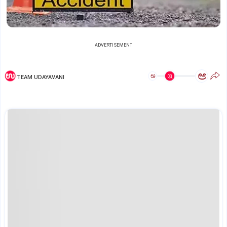
ADVERTISEMENT
ಅ
ಅ
TEAM UDAYAVANI