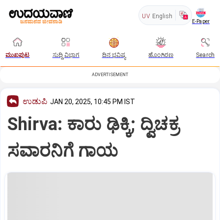
UV
English
E-Paper
ಮುಖಪುಟ
ಸುದ್ದಿ ವಿಭಾಗ
ದಿನ ಭವಿಷ್ಯ
ಹೊಂಗಿರಣ
Search
ADVERTISEMENT
ಉಡುಪಿ
JAN 20, 2025, 10:45 PM IST
Shirva: ಕಾರು ಢಿಕ್ಕಿ; ದ್ವಿಚಕ್ರ
ಸವಾರನಿಗೆ ಗಾಯ