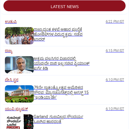
LATEST NEWS
ಉಡುಪಿ
6:22 PM IST
ರಾಜ್ಯಾದ್ಯಂತ ಕಳಪೆ ಆಹಾರ ಪೂರೈಕೆ
ಹೋಟೆಲ್‌ಗಳ ವಿರುದ್ಧ ಕ್ರಮ: ಸಚಿವ
ಖಾದರ್
ರಾಜ್ಯ
6:15 PM IST
ಅಕ್ರಮ ವಲಸಿಗರ ವಿಚಾರದಲ್ಲಿ
ಯಾವುದೇ ರಾಜಿ ಇಲ್ಲ:ಸಚಿವ ಪ್ರಿಯಾಂಕ್
ಖರ್ಗೆ ಕಿಡಿ
ದೇಸಿ ಸ್ವರ
6:10 PM IST
79ನೇ ಸ್ವಾತಂತ್ರ್ಯೋತ್ಸವ ಅಮೆರಿಕದ
ಗೌರವ: ಮ್ಯಾಸಚೂಸೆಟ್ಸ್‌ನಲ್ಲಿ ಆಗಸ್ಟ್‌ 15
"ಇಂಡಿಯಾ ಡೇ'
ಯುವಿ ಫ್ಯೂಷನ್
6:10 PM IST
Garland: ಗುಣವಿಲ್ಲದ ಸೌಂದರ್ಯ
ಒಣಗಿದ ಹಾರದಂತೆ