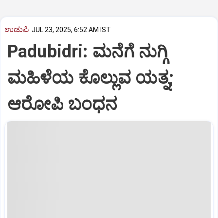
ಉಡುಪಿ
JUL 23, 2025, 6:52 AM IST
Padubidri: ಮನೆಗೆ ನುಗ್ಗಿ
ಮಹಿಳೆಯ ಕೊಲ್ಲುವ ಯತ್ನ;
ಆರೋಪಿ ಬಂಧನ