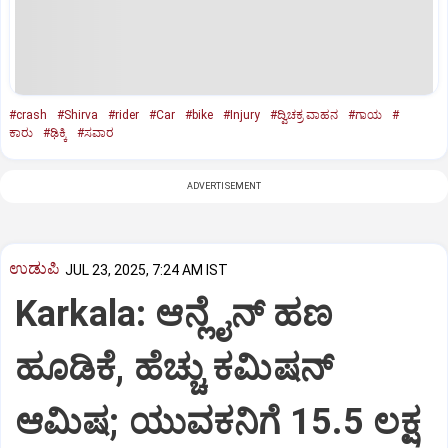
#crash
#Shirva
#rider
#Car
#bike
#Injury
#ದ್ವಿಚಕ್ರ ವಾಹನ
#ಗಾಯ
#
ಕಾರು
#ಢಿಕ್ಕಿ
#ಸವಾರ
ADVERTISEMENT
ಉಡುಪಿ
JUL 23, 2025, 7:24 AM IST
Karkala: ಆನ್ಲೈನ್‌ ಹಣ
ಹೂಡಿಕೆ, ಹೆಚ್ಚು ಕಮಿಷನ್‌
ಆಮಿಷ; ಯುವಕನಿಗೆ 15.5 ಲಕ್ಷ