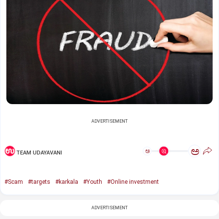
ADVERTISEMENT
ಅ
ಅ
TEAM UDAYAVANI
#Scam
#targets
#karkala
#Youth
#Online investment
ADVERTISEMENT