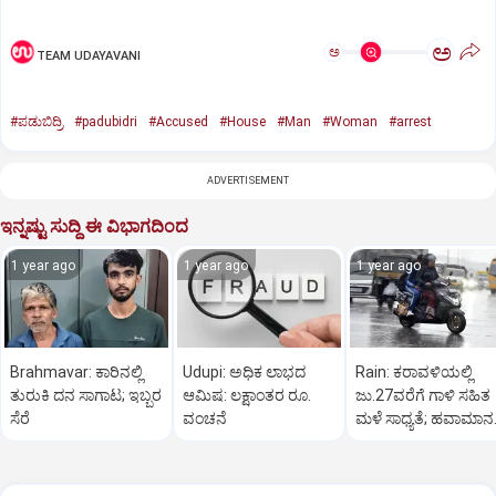
ಅ
ಅ
TEAM UDAYAVANI
#ಪಡುಬಿದ್ರಿ
#padubidri
#Accused
#House
#Man
#Woman
#arrest
ADVERTISEMENT
ಇನ್ನಷ್ಟು ಸುದ್ದಿ ಈ ವಿಭಾಗದಿಂದ
1 year ago
1 year ago
1 year ago
Brahmavar: ಕಾರಿನಲ್ಲಿ
Udupi: ಅಧಿಕ ಲಾಭದ
Rain: ಕರಾವಳಿಯಲ್ಲಿ
ತುರುಕಿ ದನ ಸಾಗಾಟ; ಇಬ್ಬರ
ಆಮಿಷ: ಲಕ್ಷಾಂತರ ರೂ.
ಜು.27ವರೆಗೆ ಗಾಳಿ ಸಹಿತ
ಸೆರೆ
ವಂಚನೆ
ಮಳೆ ಸಾಧ್ಯತೆ; ಹವಾಮಾನ
ಇಲಾಖೆ ಎಚ್ಚರಿಕೆ