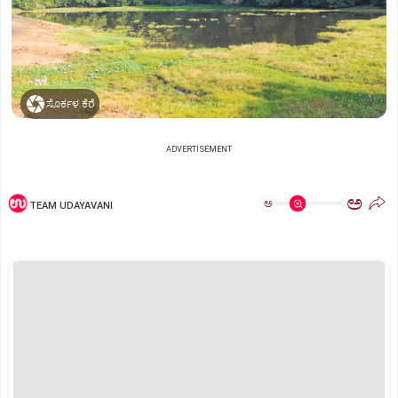
ಸೊರ್ಕಳ ಕೆರೆ
ADVERTISEMENT
ಅ
ಅ
TEAM UDAYAVANI