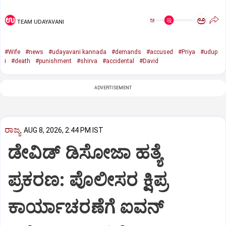
ಅ
ಅ
TEAM UDAYAVANI
#Wife
#news
#udayavani kannada
#demands
#accused
#Priya
#udup
i
#death
#punishment
#shirva
#accidental
#David
ADVERTISEMENT
ರಾಜ್ಯ
AUG 8, 2026, 2:44 PM IST
ಡೇವಿಡ್ ಡಿಸೋಜಾ ಹತ್ಯೆ
ಪ್ರಕರಣ: ಪೊಲೀಸರ ಕ್ಷಿಪ್ರ
ಕಾರ್ಯಾಚರಣೆಗೆ ಐವನ್