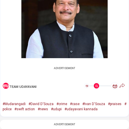
ADVERTISEMENT
ಅ
ಅ
TEAM UDAYAVANI
#Mudarangadi
#David D'Souza
#crime
#case
#Ivan D'Souza
#praises
#
police
#swift action
#news
#udupi
#udayavani kannada
ADVERTISEMENT