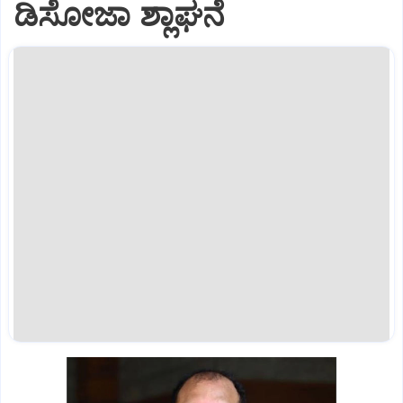
ಡಿಸೋಜಾ ಶ್ಲಾಘನೆ