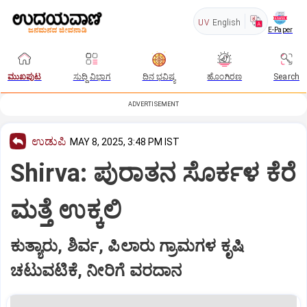
UV
English
E-Paper
ಮುಖಪುಟ
ಸುದ್ದಿ ವಿಭಾಗ
ದಿನ ಭವಿಷ್ಯ
ಹೊಂಗಿರಣ
Search
ADVERTISEMENT
ಉಡುಪಿ
MAY 8, 2025, 3:48 PM IST
Shirva: ಪುರಾತನ ಸೊರ್ಕಳ ಕೆರೆ
ಮತ್ತೆ ಉಕ್ಕಲಿ
ಕುತ್ಯಾರು, ಶಿರ್ವ, ಪಿಲಾರು ಗ್ರಾಮಗಳ ಕೃಷಿ
ಚಟುವಟಿಕೆ, ನೀರಿಗೆ ವರದಾನ