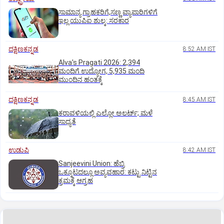
ಸಾಮಾನ್ಯ ಗ್ರಾಹಕರಿಗೆ,ಸಣ್ಣ ವ್ಯಾಪಾರಿಗಳಿಗೆ
ಇಲ್ಲ ಯುಪಿಐ ಶುಲ್ಕ: ಸರಕಾರ
ದಕ್ಷಿಣಕನ್ನಡ
8:52 AM IST
Alva's Pragati 2026: 2,394
ಮಂದಿಗೆ ಉದ್ಯೋಗ, 5,935 ಮಂದಿ
ಮುಂದಿನ ಹಂತಕ್ಕೆ
ದಕ್ಷಿಣಕನ್ನಡ
8:45 AM IST
ಕರಾವಳಿಯಲ್ಲಿ ಎಲ್ಲೋ ಅಲರ್ಟ್‌; ಮಳೆ
ಸಾಧ್ಯತೆ
ಉಡುಪಿ
8:42 AM IST
Sanjeevini Union: ಹೆಬ್ರಿ
ಒಕ್ಕೂಟದಲ್ಲೂ ಅವ್ಯವಹಾರ: ಕಟ್ಟು ನಿಟ್ಟಿನ
ಕ್ರಮಕ್ಕೆ ಆಗ್ರಹ