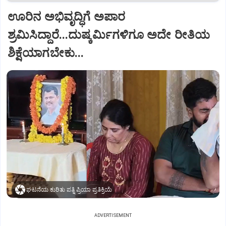
ಊರಿನ ಅಭಿವೃದ್ಧಿಗೆ ಅಪಾರ
ಶ್ರಮಿಸಿದ್ದಾರೆ...ದುಷ್ಕರ್ಮಿಗಳಿಗೂ ಅದೇ ರೀತಿಯ
ಶಿಕ್ಷೆಯಾಗಬೇಕು...
ಘಟನೆಯ ಕುರಿತು ಪತ್ನಿ ಪ್ರಿಯಾ ಪ್ರತಿಕ್ರಿಯೆ
ADVERTISEMENT