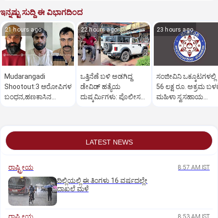
ಇನ್ನಷ್ಟು ಸುದ್ದಿ ಈ ವಿಭಾಗದಿಂದ
21 hours ago
22 hours ago
23 hours ago
Mudarangadi
ಒತ್ತಿನೆಣೆ ಬಳಿ ಅಡಗಿದ್ದ
ಸಂಜೀವಿನಿ ಒಕ್ಕೂಟಗಳಲ್ಲಿ
Shootout:‌3 ಆರೋಪಿಗಳ
ಡೇವಿಡ್‌ ಹತ್ಯೆಯ
56 ಲಕ್ಷ ರೂ. ಅಕ್ರಮ ಬಳಕ
ಬಂಧನ,ಹಣಕಾಸಿನ
ದುಷ್ಕರ್ಮಿಗಳು: ಪೊಲೀಸರ
ಮಹಿಳಾ ಸ್ವಸಹಾಯ
ವೈಮನಸ್ಸು ಕಾರಣ? ಸುಪಾರಿ
ಕಾರ್ಯಾಚರಣೆ ಹೇಗಿತ್ತು?
ಸಂಘಗಳು ಕಂಗಾಲು
ಕೊಟ್ಟಿದ್ಯಾರು?
LATEST NEWS
ರಾಷ್ಟ್ರೀಯ
8:57 AM IST
ದಿಲ್ಲಿಯಲ್ಲಿ ಈ ತಿಂಗಳು 16 ವರ್ಷದಲ್ಲೇ
ದಾಖಲೆ ಮಳೆ
ರಾಷ್ಟ್ರೀಯ
8:53 AM IST