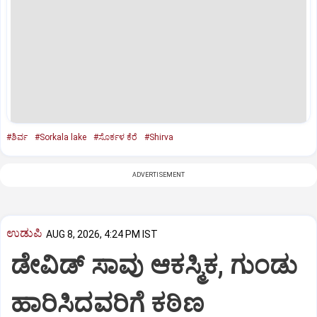
#ಶಿರ್ವ
#Sorkala lake
#ಸೊರ್ಕಳ ಕೆರೆ
#Shirva
ADVERTISEMENT
ಉಡುಪಿ
AUG 8, 2026, 4:24 PM IST
ಡೇವಿಡ್ ಸಾವು ಆಕಸ್ಮಿಕ, ಗುಂಡು
ಹಾರಿಸಿದವರಿಗೆ ಕಠಿಣ