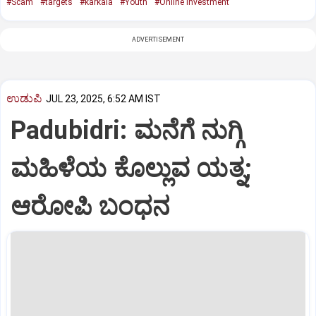
#Scam
#targets
#karkala
#Youth
#Online investment
ADVERTISEMENT
ಉಡುಪಿ
JUL 23, 2025, 6:52 AM IST
Padubidri: ಮನೆಗೆ ನುಗ್ಗಿ
ಮಹಿಳೆಯ ಕೊಲ್ಲುವ ಯತ್ನ;
ಆರೋಪಿ ಬಂಧನ