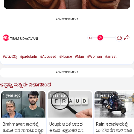
ADVERTISEMENT
ಅ
ಅ
TEAM UDAYAVANI
#ಪಡುಬಿದ್ರಿ
#padubidri
#Accused
#House
#Man
#Woman
#arrest
ADVERTISEMENT
ಇನ್ನಷ್ಟು ಸುದ್ದಿ ಈ ವಿಭಾಗದಿಂದ
1 year ago
1 year ago
1 year ago
Brahmavar: ಕಾರಿನಲ್ಲಿ
Udupi: ಅಧಿಕ ಲಾಭದ
Rain: ಕರಾವಳಿಯಲ್ಲಿ
ತುರುಕಿ ದನ ಸಾಗಾಟ; ಇಬ್ಬರ
ಆಮಿಷ: ಲಕ್ಷಾಂತರ ರೂ.
ಜು.27ವರೆಗೆ ಗಾಳಿ ಸಹಿತ