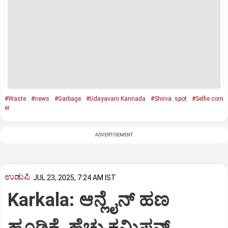
#Waste
#news
#Garbage
#Udayavani Kannada
#Shirva. spot
#Selfie corn
er
ADVERTISEMENT
ಉಡುಪಿ
JUL 23, 2025, 7:24 AM IST
Karkala: ಆನ್ಲೈನ್‌ ಹಣ
ಹೂಡಿಕೆ, ಹೆಚ್ಚು ಕಮಿಷನ್‌