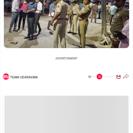
ADVERTISEMENT
ಅ
ಅ
TEAM UDAYAVANI