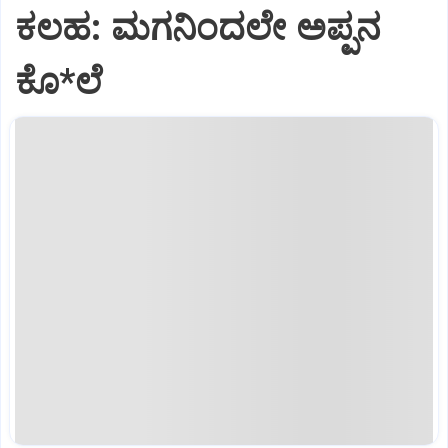
ಕಲಹ: ಮಗನಿಂದಲೇ ಅಪ್ಪನ
ಕೊ*ಲೆ