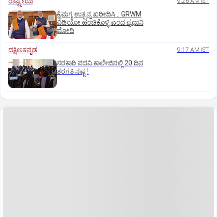
ರಾಷ್ಟ್ರೀಯ
9:26 AM IST
ಕೈಮಗ್ಗ ಉತ್ಪನ್ನ ಖರೀದಿಸಿ..: GRWM
ವಿಡಿಯೋ ಹಂಚಿಕೊಳ್ಳಿ ಎಂದ ಪ್ರಧಾನಿ
ಮೋದಿ
ದಕ್ಷಿಣಕನ್ನಡ
9:17 AM IST
ಸರಕಾರಿ ಪದವಿ ಕಾಲೇಜಿನಲ್ಲಿ 20 ದಿನ
ತರಗತಿ ನಷ್ಟ !