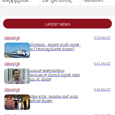
ಕೊಕ್ಕುಡ್ತಿ ಕೃಷ್ಣಮೂರ್ತಿ
ಭರ್ತಿ: ರೈತರ ಮೊಗದಲ್ಲಿ
- ಕಾಲೇಜುಗಳಿಗೆ
ಆಚಾರ್ಯ ನಿಧನ
ಮಂದಹಾಸ
ಸೋಮವಾರ (ಆ.3) ರಜೆ
ಘೋಷಣೆ
LATEST NEWS
ದಕ್ಷಿಣಕನ್ನಡ
9:50 AM IST
ಬೆಂಗಳೂರು - ಕರಾವಳಿ ವಂದೇ ಭಾರತ್‌ :
ಆ.11ರಿಂದ ಪ್ರಾಯೋಗಿಕ ಸಂಚಾರ?
ದಕ್ಷಿಣಕನ್ನಡ
9:47 AM IST
ಎಪಿಎಲ್‌ ಕಾರ್ಡ್‌ದಾರರಿಗೂ
ಆಯುಷ್ಮಾನ್‌ ಯೋಜನೆ ವಿಸ್ತರಣೆ: ಸಚಿವ
ಯು.ಟಿ. ಖಾದರ್
ದಕ್ಷಿಣಕನ್ನಡ
9:40 AM IST
ದಕ್ಷಿಣ ಕನ್ನಡ : ಸಾಧಾರಣ ಮಳೆ; ಇಂದು
ಆರೆಂಜ್‌ ಅಲರ್ಟ್