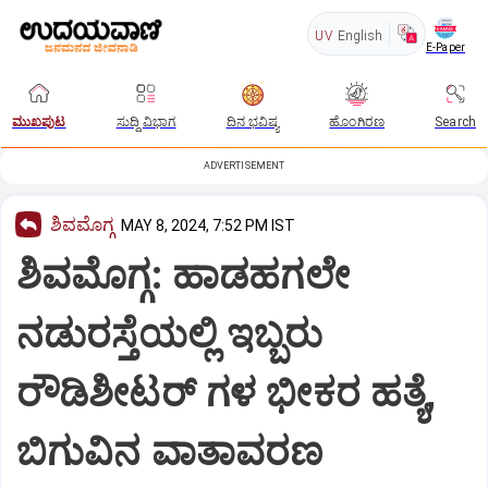
UV
English
E-Paper
ಮುಖಪುಟ
ಸುದ್ದಿ ವಿಭಾಗ
ದಿನ ಭವಿಷ್ಯ
ಹೊಂಗಿರಣ
Search
ADVERTISEMENT
ಶಿವಮೊಗ್ಗ
MAY 8, 2024, 7:52 PM IST
ಶಿವಮೊಗ್ಗ: ಹಾಡಹಗಲೇ
ನಡುರಸ್ತೆಯಲ್ಲಿ ಇಬ್ಬರು
ರೌಡಿಶೀಟರ್ ಗಳ ಭೀಕರ ಹತ್ಯೆ,
ಬಿಗುವಿನ ವಾತಾವರಣ