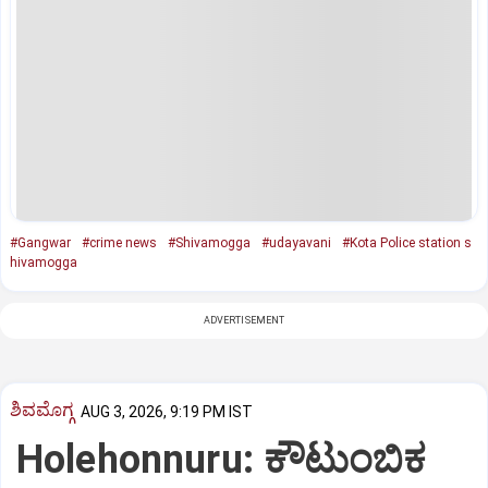
#Gangwar
#crime news
#Shivamogga
#udayavani
#Kota Police station s
hivamogga
ADVERTISEMENT
ಶಿವಮೊಗ್ಗ
AUG 3, 2026, 9:19 PM IST
Holehonnuru: ಕೌಟುಂಬಿಕ