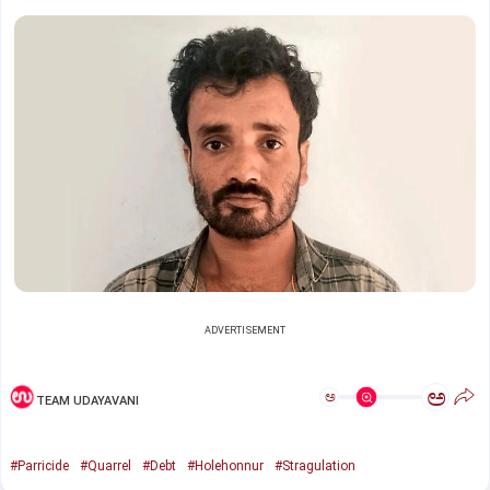
ADVERTISEMENT
ಅ
ಅ
TEAM UDAYAVANI
#Parricide
#Quarrel
#Debt
#Holehonnur
#Stragulation