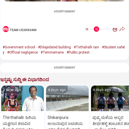
ADVERTISEMENT
ಅ
ಅ
TEAM UDAYAVANI
#Government school
#Dilapidated building
#Tirthahalli rain
#Student safet
y
#Official negligence
#Temmemane
#Public protest.
ADVERTISEMENT
ಇನ್ನಷ್ಟು ಸುದ್ದಿ ಈ ವಿಭಾಗದಿಂದ
3 days ago
4 days ago
4 days ago
Thirthahalli: ಹಿರಿಯ
Shikaripura:
ಪುಷ್ಯ ಮಳೆಯ ಅಬ್ಬರ:
ಯಕ್ಷಗಾನ ಕಲಾವಿದ
ಅಂಜನಾಪುರ ಜಲಾಶಯ
ತೀರ್ಥಹಳ್ಳಿ ತಾಲೂಕಿನ ಶಾ