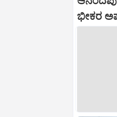
ಆನಂದಪುರ:
ಭೀಕರ ಅಪಘ