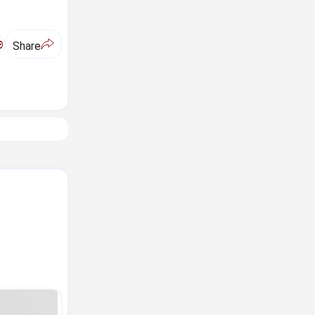
ಅ
Share