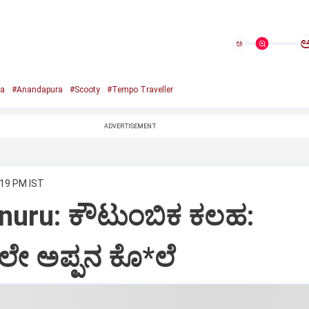
ಅ
a
#Anandapura
#Scooty
#Tempo Traveller
ADVERTISEMENT
:19 PM IST
nuru: ಕೌಟುಂಬಿಕ ಕಲಹ:
ೇ ಅಪ್ಪನ ಕೊ*ಲೆ