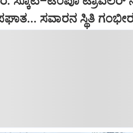
 ಸ್ಕೂಟಿ–ಟೆಂಪೊ ಟ್ರಾವೆಲರ್ 
ಾತ... ಸವಾರನ ಸ್ಥಿತಿ ಗಂಭೀ