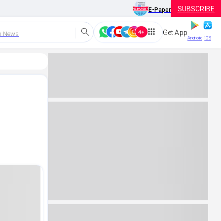
SUBSCRIBE
E-Paper
Get App
h News
Android
iOS