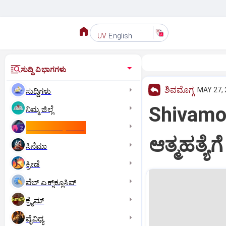
English
UV
ಸುದ್ದಿ ವಿಭಾಗಗಳು
ಶಿವಮೊಗ್ಗ
MAY 27, 
ಸುದ್ದಿಗಳು
Shivamog
ನಿಮ್ಮ ಜಿಲ್ಲೆ
ಕಾಮನ್‌ ವೆಲ್ತ್‌ ಗೇಮ್ಸ್‌
ಆತ್ಮಹತ್ಯೆ
ಸಿನೆಮಾ
ಕ್ರೀಡೆ
ವೆಬ್ ಎಕ್ಸ್‌ಕ್ಲೂಸಿವ್
ಕ್ರೈಮ್
ವೈವಿಧ್ಯ