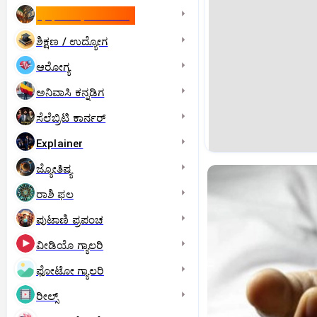
ಇಸ್ರೇಲ್- ಇರಾನ್‌ ಯುದ್ಧ
ಶಿಕ್ಷಣ / ಉದ್ಯೋಗ
ಆರೋಗ್ಯ
ಅನಿವಾಸಿ ಕನ್ನಡಿಗ
ಸೆಲೆಬ್ರಿಟಿ ಕಾರ್ನರ್‌
Explainer
ಜ್ಯೋತಿಷ್ಯ
ರಾಶಿ ಫಲ
ಪುಟಾಣಿ ಪ್ರಪಂಚ
ವೀಡಿಯೊ ಗ್ಯಾಲರಿ
ಫೋಟೋ ಗ್ಯಾಲರಿ
ರೀಲ್ಸ್