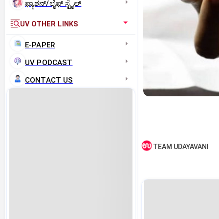
ಫ್ಯಾಶನ್/ಲೈಫ್‌ ಸ್ಟೈಲ್
UV OTHER LINKS
E-PAPER
UV PODCAST
CONTACT US
TEAM UDAYAVANI