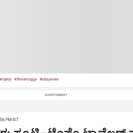
employ
#Shivamogga
#udayavani
ADVERTISEMENT
:56 PM IST