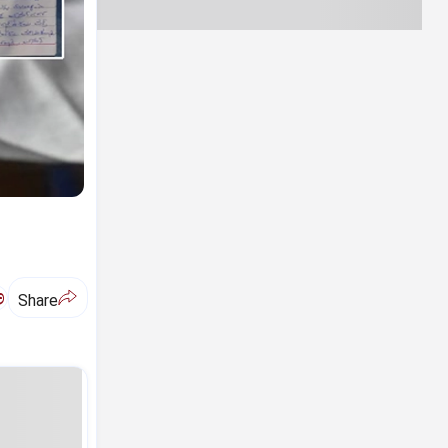
ಅ
Share