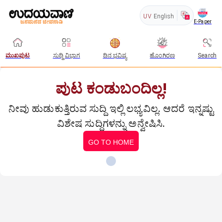
UV
English
E-Paper
ಮುಖಪುಟ
ಸುದ್ದಿ ವಿಭಾಗ
ದಿನ ಭವಿಷ್ಯ
ಹೊಂಗಿರಣ
Search
ಪುಟ ಕಂಡುಬಂದಿಲ್ಲ!
ನೀವು ಹುಡುಕುತ್ತಿರುವ ಸುದ್ದಿ ಇಲ್ಲಿ ಲಭ್ಯವಿಲ್ಲ. ಆದರೆ ಇನ್ನಷ್ಟು
ವಿಶೇಷ ಸುದ್ದಿಗಳನ್ನು ಅನ್ವೇಷಿಸಿ.
GO TO HOME