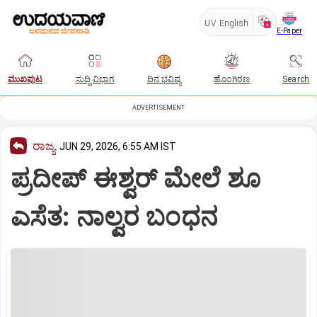
UV
English
E-Paper
ಮುಖಪುಟ
ಸುದ್ದಿ ವಿಭಾಗ
ದಿನ ಭವಿಷ್ಯ
ಹೊಂಗಿರಣ
Search
ADVERTISEMENT
ರಾಜ್ಯ
JUN 29, 2026, 6:55 AM IST
ಪ್ರದೀಪ್ ಈಶ್ವರ್‌ ಮೇಲೆ ಶೂ
ಎಸೆತ: ನಾಲ್ವರ ಬಂಧನ