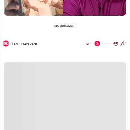
ADVERTISEMENT
ಅ
ಅ
TEAM UDAYAVANI