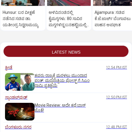
Hunsur: ಬರ ವೀಕ್ಷಣೆ
ಅಳಿವಿನಂಚಿನಲ್ಲಿ
Ajjampura: ಸಚಿವ
ನಡೆಸಿದ ಸಚಿವ ಡಾ.
ಕೈಮಗ್ಗಗಳು: 80 ಸಾವಿರ
ಕೆ.ಜೆ.ಜಾರ್ಜ್ ಬೆಂಗಾವಲು
ಯತೀಂದ್ರ ಸಿದ್ದರಾಮಯ್ಯ
ಮಗ್ಗಗಳಿದ್ದ ಬನಹಟ್ಟಿಯಲ್ಲಿ
ವಾಹನ ಅಪಘಾತ
ಉಳಿದಿರುವುದು ಕೇವಲ 18!
LATEST NEWS
ಕ್ರೀಡೆ
12:54 PM IST
ತವರು ರಾಜ್ಯಕ್ಕೆ ಮರಳಲು ಮುಂದಾದ
ಪಂತ್:‌ ಮಧ್ಯರಾತ್ರಿಯ ಪೋಸ್ಟ್‌ ಗೆ ಸಿಎಂ
ಧಾಮಿ ಪ್ರತಿಕ್ರಿಯೆ
ಸ್ಯಾಂಡಲ್‌ವುಡ್‌
12:50 PM IST
Movie Review: ಅದೇ ಕಥೆ ಬಾಸ್‌
ಜೊತೆ!
ಬೆಂಗಳೂರು ನಗರ
12:48 PM IST