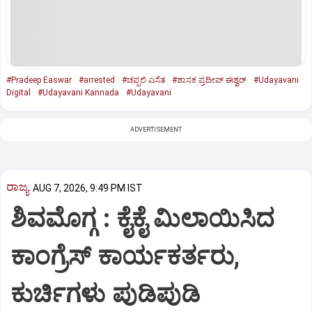
#Pradeep Easwar
#arrested
#ಚಪ್ಪಲಿ ಎಸೆತ
#ಶಾಸಕ ಪ್ರದೀಪ್‌ ಈಶ್ವರ್‌
#Udayavani
Digital
#Udayavani Kannada
#Udayavani
ADVERTISEMENT
ರಾಜ್ಯ
AUG 7, 2026, 9:49 PM IST
ಶಿವಮೊಗ್ಗ : ಕೈಕೈ ಮಿಲಾಯಿಸಿದ
ಕಾಂಗ್ರೆಸ್ ಕಾರ್ಯಕರ್ತರು,
ಕುರ್ಚಿಗಳು ಪುಡಿಪುಡಿ