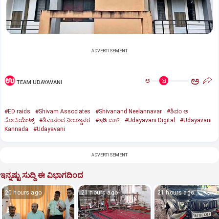
ADVERTISEMENT
ಅ
ಅ
TEAM UDAYAVANI
#ED raids
#Shivam Associates
#Shivanand Neelannavar
#ಶಿವಂ ಅ
ಸೋಸಿಯೇಟ್ಸ್
#ಶಿವಾನಂದ ನೀಲಣ್ಣವರ
#ಇಡಿ ದಾಳಿ
#Udayavani Digital
#Udayavani
Kannada
#Udayavani
ADVERTISEMENT
ಇನ್ನಷ್ಟು ಸುದ್ದಿ ಈ ವಿಭಾಗದಿಂದ
20 hours ago
21 hours ago
21 hours ago