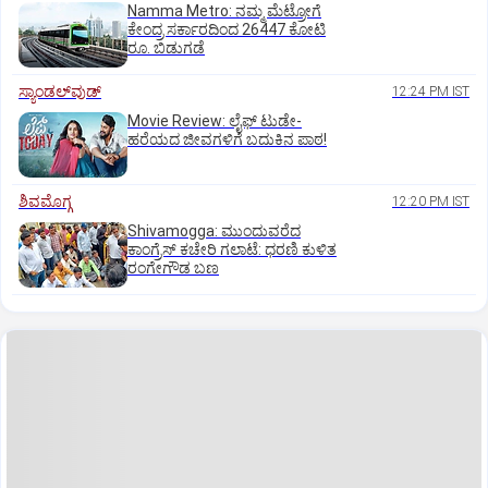
Namma Metro: ನಮ್ಮ ಮೆಟ್ರೋಗೆ
ಕೇಂದ್ರ ಸರ್ಕಾರದಿಂದ 26447 ಕೋಟಿ
ರೂ. ಬಿಡುಗಡೆ
ಸ್ಯಾಂಡಲ್‌ವುಡ್‌
12:24 PM IST
Movie Review: ಲೈಫ್‌ ಟುಡೇ-
ಹರೆಯದ ಜೀವಗಳಿಗೆ ಬದುಕಿನ ಪಾಠ!
ಶಿವಮೊಗ್ಗ
12:20 PM IST
Shivamogga: ಮುಂದುವರೆದ
ಕಾಂಗ್ರೆಸ್ ಕಚೇರಿ ಗಲಾಟೆ: ಧರಣಿ ಕುಳಿತ
ರಂಗೇಗೌಡ ಬಣ