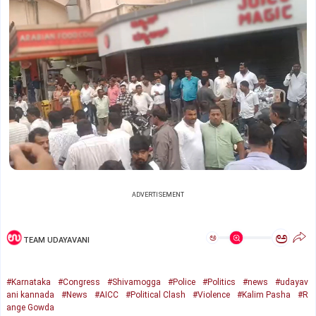
ADVERTISEMENT
ಅ
ಅ
TEAM UDAYAVANI
#Karnataka
#Congress
#Shivamogga
#Police
#Politics
#news
#udayav
ani kannada
#News
#AICC
#Political Clash
#Violence
#Kalim Pasha
#R
ange Gowda