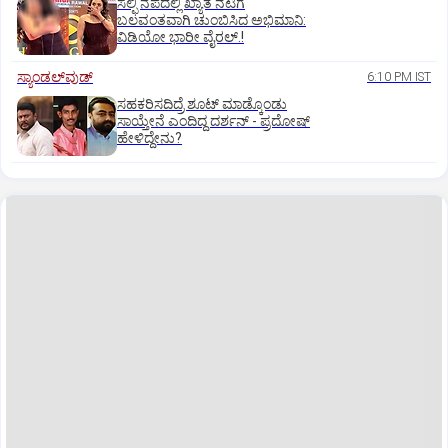
ಸೆಲ್ಫಿ ನೆಪದಲ್ಲಿ ಖ್ಯಾತ ನಟಿಗೆ
ಬಲವಂತವಾಗಿ ಚುಂಬಿಸಿದ ಅಭಿಮಾನಿ:
ವಿಡಿಯೋ ಭಾರೀ ವೈರಲ್.!
ಸ್ಯಾಂಡಲ್‌ವುಡ್‌
6:10 PM IST
ಸಹಕರಿಸದಿದ್ರೆ ಶೂಟ್‌ ಮಾಡ್ಕೊಂಡು
ಸಾಯ್ತೇನೆ ಎಂದಿದ್ದ ದರ್ಶನ್‌ - ಪ್ರದೋಷ್‌
ಹೇಳಿದ್ದೇನು?