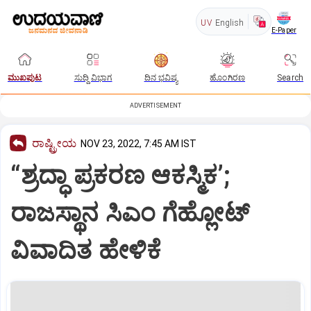
UV
English
E-Paper
ಮುಖಪುಟ
ಸುದ್ದಿ ವಿಭಾಗ
ದಿನ ಭವಿಷ್ಯ
ಹೊಂಗಿರಣ
Search
ADVERTISEMENT
ರಾಷ್ಟ್ರೀಯ
NOV 23, 2022, 7:45 AM IST
“ಶ್ರದ್ಧಾ ಪ್ರಕರಣ ಆಕಸ್ಮಿಕ’;
ರಾಜಸ್ಥಾನ ಸಿಎಂ ಗೆಹ್ಲೋಟ್
ವಿವಾದಿತ ಹೇಳಿಕೆ