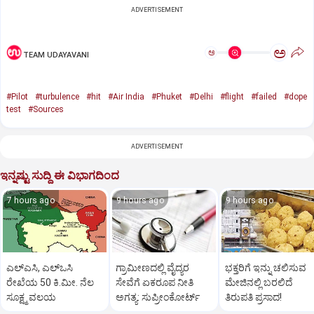
ADVERTISEMENT
ಅ
ಅ
TEAM UDAYAVANI
#Pilot
#turbulence
#hit
#Air India
#Phuket
#Delhi
#flight
#failed
#dope
test
#Sources
ADVERTISEMENT
ಇನ್ನಷ್ಟು ಸುದ್ದಿ ಈ ವಿಭಾಗದಿಂದ
7 hours ago
9 hours ago
9 hours ago
ಎಲ್‌ಎಸಿ, ಎಲ್‌ಒಸಿ
ಗ್ರಾಮೀಣದಲ್ಲಿ ವೈದ್ಯರ
ಭಕ್ತರಿಗೆ ಇನ್ನು ಚಲಿಸುವ
ರೇಖೆಯ 50 ಕಿ.ಮೀ. ನೆಲ
ಸೇವೆಗೆ ಏಕರೂಪ ನೀತಿ
ಮೇಜಿನಲ್ಲಿ ಬರಲಿದೆ
ಸೂಕ್ಷ್ಮ ವಲಯ
ಅಗತ್ಯ: ಸುಪ್ರೀಂಕೋರ್ಟ್‌
ತಿರುಪತಿ ಪ್ರಸಾದ!