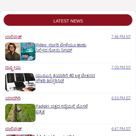
LATEST NEWS
ಬಾಲಿವುಡ್‌
7:48 PM IST
‌Video: ಸರ್ಜರಿ ವೇಳೆಯೂ ಹಾಡು
ನಿಲ್ಲಿಸದ ಸೋನು ನಿಗಮ್
ರಾಷ್ಟ್ರೀಯ
7:03 PM IST
ಯುಪಿಎಸ್ಸಿ ತಯಾರಿಗೆ 40 ಲಕ್ಷ ವೇತನದ
ನೌಕರಿ ತಿರಸ್ಕರಿಸಿದ!
ಯಾದಗಿರಿ
6:53 PM IST
Yadgiri: ಭತ್ತದ ಗದ್ದೆಯಲ್ಲಿ ಮೊಸಳೆ
ಪ್ರತ್ಯಕ್ಷ
ಬಾಲಿವುಡ್‌
6:47 PM IST