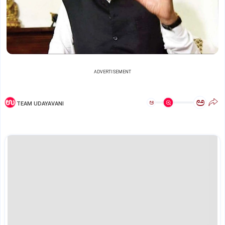
ADVERTISEMENT
ಅ
ಅ
TEAM UDAYAVANI