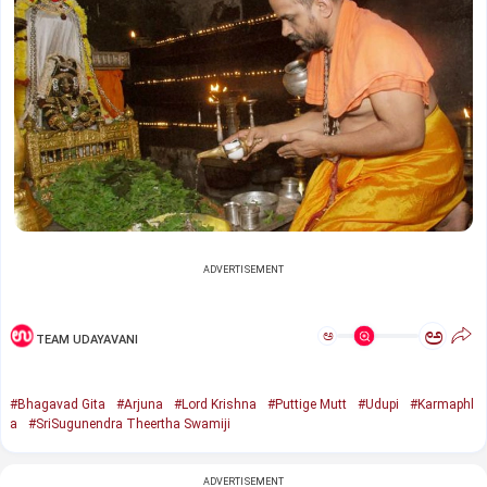
ADVERTISEMENT
ಅ
ಅ
TEAM UDAYAVANI
#Bhagavad Gita
#Arjuna
#Lord Krishna
#Puttige Mutt
#Udupi
#Karmaphl
a
#SriSugunendra Theertha Swamiji
ADVERTISEMENT