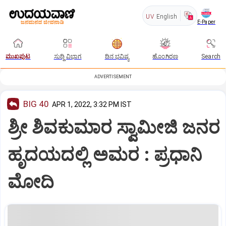
UV
English
E-Paper
ಮುಖಪುಟ
ಸುದ್ದಿ ವಿಭಾಗ
ದಿನ ಭವಿಷ್ಯ
ಹೊಂಗಿರಣ
Search
ADVERTISEMENT
BIG 40
APR 1, 2022, 3:32 PM IST
ಶ್ರೀ ಶಿವಕುಮಾರ ಸ್ವಾಮೀಜಿ ಜನರ
ಹೃದಯದಲ್ಲಿ ಅಮರ : ಪ್ರಧಾನಿ
ಮೋದಿ