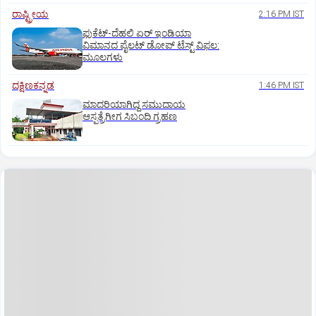
ರಾಷ್ಟ್ರೀಯ
2:16 PM IST
ಫುಕೆಟ್‌-ದೆಹಲಿ ಏರ್‌ ಇಂಡಿಯಾ
ವಿಮಾನದ ಪೈಲಟ್‌ ಡೋಪ್‌ ಟೆಸ್ಟ್‌ ವಿಫಲ:
ಮೂಲಗಳು
ದಕ್ಷಿಣಕನ್ನಡ
1:46 PM IST
ಮಾದರಿಯಾಗಿದ್ದ ಸಮುದಾಯ
ಆಸ್ಪತ್ರೆಗೀಗ ಸಿಬಂದಿ ಗ್ರಹಣ