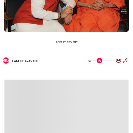
ADVERTISEMENT
ಅ
ಅ
TEAM UDAYAVANI