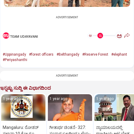
ADVERTISEMENT
ಅ
ಅ
TEAM UDAYAVANI
#Uppinangady
#forest officers
#Belthangady
#Reserve Forest
#elephant
#Periyashanthi
ADVERTISEMENT
ಇನ್ನಷ್ಟು ಸುದ್ದಿ ಈ ವಿಭಾಗದಿಂದ
1 year ago
1 year ago
1 year ago
Mangaluru: ರೋಶನ್‌
ಗೀತಾರ್ಥ ಚಿಂತನೆ- 327:
ನ್ಯಾಯಾಲಯದಲ್ಲಿ
ಸಲ್ಡಾನ್ಹಾ 10 ಕೋ.ರೂ.
ಸಂಸ್ಕಾರ ಬಲದಿಂದ ಒಳ್ಳೆಯ-
ರಾಜಕೀಯ ಆಟ ಬೇಡ: