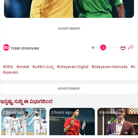
ADVERTISEMENT
ಅ
ಅ
TEAM UDAYAVANI
#ODIs
#cricket
#ಏಕದಿನ ಪಂದ್ಯ
#Udayavani Digital
#Udayavani Kannada
#U
dayavani
ADVERTISEMENT
ಇನ್ನಷ್ಟು ಸುದ್ದಿ ಈ ವಿಭಾಗದಿಂದ
2 hours ago
3 hours ago
4 hours ago