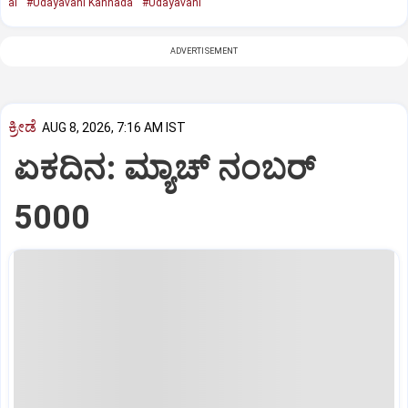
al
#Udayavani Kannada
#Udayavani
ADVERTISEMENT
ಕ್ರೀಡೆ
AUG 8, 2026, 7:16 AM IST
ಏಕದಿನ: ಮ್ಯಾಚ್‌ ನಂಬರ್‌
5000