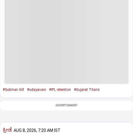
#Subman Gill
#udayavani
#IPL retention
#Gujarat Titans
ADVERTISEMENT
ಕ್ರೀಡೆ
AUG 8, 2026, 7:20 AM IST