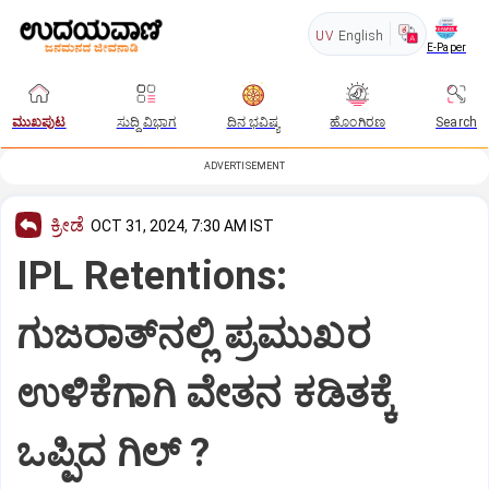
UV
English
E-Paper
ಮುಖಪುಟ
ಸುದ್ದಿ ವಿಭಾಗ
ದಿನ ಭವಿಷ್ಯ
ಹೊಂಗಿರಣ
Search
ADVERTISEMENT
ಕ್ರೀಡೆ
OCT 31, 2024, 7:30 AM IST
IPL Retentions:
ಗುಜರಾತ್‌ನಲ್ಲಿ ಪ್ರಮುಖರ
ಉಳಿಕೆಗಾಗಿ ವೇತನ ಕಡಿತಕ್ಕೆ
ಒಪ್ಪಿದ ಗಿಲ್‌ ?