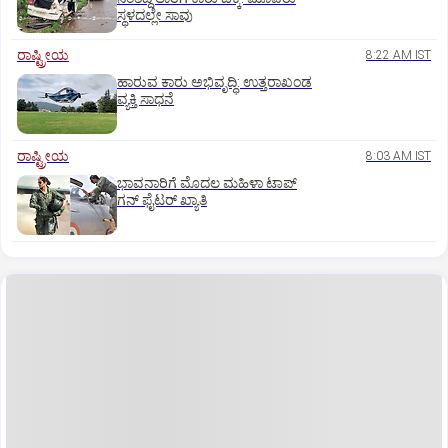
ಸ್ಥಳದಲ್ಲೇ ಸಾವು
ರಾಷ್ಟ್ರೀಯ
8:22 AM IST
ಹಾರುವ ಕಾರು ಅಭಿವೃದ್ಧಿ: ಉತ್ತರಾಖಂಡ
ವ್ಯಕ್ತಿ ಸಾಧನೆ
ರಾಷ್ಟ್ರೀಯ
8:03 AM IST
ಭಾವನಾರಿಗೆ ಮೊದಲ ಮಹಿಳಾ ಟಾಪ್‌
ಗನ್‌ ಫೈಟರ್‌ ಖ್ಯಾತಿ