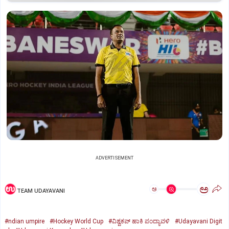
ADVERTISEMENT
ಅ
ಅ
TEAM UDAYAVANI
#ndian umpire
#Hockey World Cup
#ವಿಶ್ವಕಪ್‌ ಹಾಕಿ ಪಂದ್ಯಾವಳಿ
#Udayavani Digit