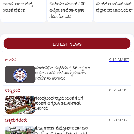
ಭಾರತ ಲಂಕಾ ಟೆಸ್ಟ್:
ಕೊರಿಯಾ ಸೂಪರ್‌-300 :
ಸೇಂಟ್‌ ಲೂಯಿಸ್‌ ಚೆಸ್‌:
ಉಚಿತ ಪ್ರವೇಶ
ಅಶ್ಮಿತಾ ಚಾಲಿಹಾ-ರಕ್ಷಿತಾ
ಪ್ರಜ್ಞಾನಂದ ಚಾಂಪಿಯನ್‌
ಸೆಮಿ ಸೆಣಸಾಟ
LATEST NEWS
ಉಡುಪಿ
9:17 AM IST
ಸಂಜೀವಿನಿ ಒಕ್ಕೂಟಗಳಲ್ಲಿ 56 ಲಕ್ಷ ರೂ.
ಅಕ್ರಮ ಬಳಕೆ: ಮಹಿಳಾ ಸ್ವಸಹಾಯ
ಸಂಘಗಳು ಕಂಗಾಲು
ರಾಷ್ಟ್ರೀಯ
8:38 AM IST
ಕೇಂದ್ರದಿಂದ ನ್ಯಾಯಯುತ ತೆರಿಗೆ
ಹಂಚಿಕೆ ಆಗ್ರಹಿಸಿ ತಮಿಳುನಾಡು
ನಿರ್ಣಯ
ಚಿಕ್ಕಮಗಳೂರು
8:30 AM IST
ಕೊಟ್ಟಿಗೆಹಾರ: ಪೆಟ್ರೋಲ್ ಬಂಕ್ ಬಳಿ
ನಿಂತಿದ್ದ ಲಾರಿಗೆ ಕಾರು ಡಿಕ್ಕಿ: ಮೂವರು